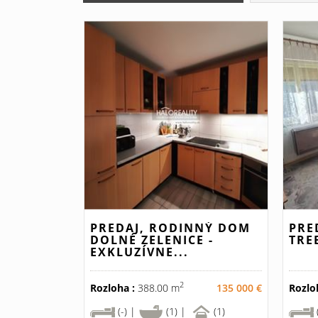
PREDAJ, RODINNÝ DOM
PRE
DOLNÉ ZELENICE -
TRE
EXKLUZÍVNE...
2
Rozloha :
388.00 m
135 000 €
Rozlo
(-) |
(1) |
(1)