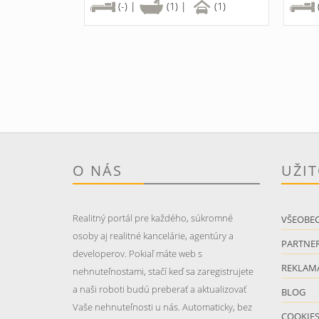
(-) |
(1) |
(1)
O NÁS
UŽI
Realitný portál pre každého, súkromné
VŠEOBE
osoby aj realitné kancelárie, agentúry a
PARTNER
developerov. Pokiaľ máte web s
REKLAM
nehnuteľnostami, stačí keď sa zaregistrujete
a naši roboti budú preberať a aktualizovať
BLOG
Vaše nehnuteľnosti u nás. Automaticky, bez
COOKIE