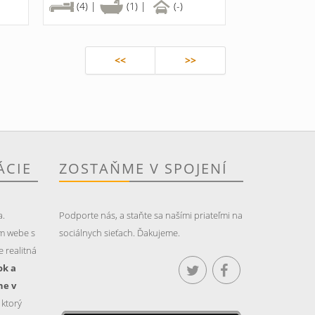
(4) |
(1) |
(-)
<<
>>
ÁCIE
ZOSTAŇME V SPOJENÍ
a.
Podporte nás, a staňte sa našími priateľmi na
m webe s
sociálnych sieťach. Ďakujeme.
 realitná
ok a
ne v
, ktorý