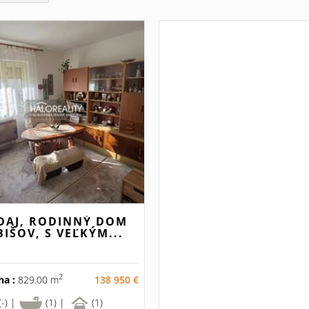
DAJ, RODINNÝ DOM
BIŠOV, S VEĽKÝM...
2
ha :
829.00 m
138 950 €
(-) |
(1) |
(1)