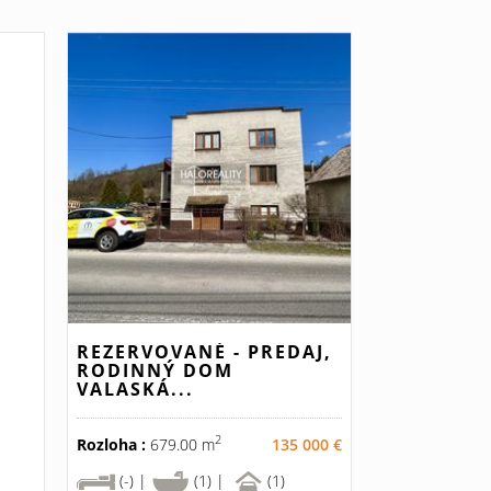
REZERVOVANÉ - PREDAJ,
RODINNÝ DOM
VALASKÁ...
2
Rozloha :
679.00 m
135 000 €
(-) |
(1) |
(1)