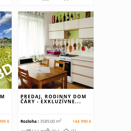
OM
PREDAJ, RODINNÝ DOM
ČÁRY - EXKLUZÍVNE...
2
999 €
Rozloha :
3589.00 m
144 990 €
(-) |
(1) |
(1)