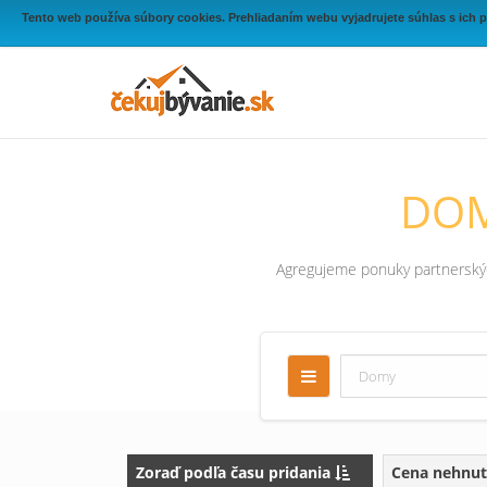
Tento web používa súbory cookies. Prehliadaním webu vyjadrujete súhlas s ich 
DOM
Agregujeme ponuky partnerských
Zoraď podľa času pridania
Cena nehnut