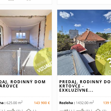
DAJ, RODINNÝ DOM
PREDAJ, RODINNÝ D
ÁROVCE
KRTOVCE -
EXKLUZÍVNE...
2
2
ha :
625.00 m
143 900 €
Rozloha :
1432.00 m
139 
(-) |
(1) |
(-)
(-) |
(1) |
(1)