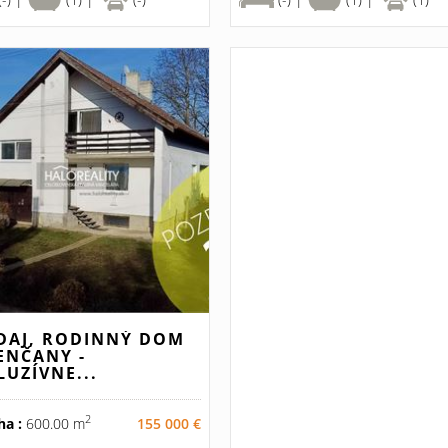
DAJ, RODINNÝ DOM
ENČANY -
LUZÍVNE...
2
ha :
600.00 m
155 000 €