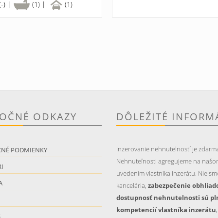
(-) |
(1) |
(1)
TOČNÉ ODKAZY
DÔLEŽITÉ INFORM
Inzerovanie nehnutelností je zdarm
CNÉ PODMIENKY
Nehnuteľnosti agregujeme na našo
I
uvedením vlastníka inzerátu. Nie sme
A
kancelária,
zabezpečenie obhliad
dostupnosť nehnutelnosti sú pl
kompetencií vlastníka inzerátu
S