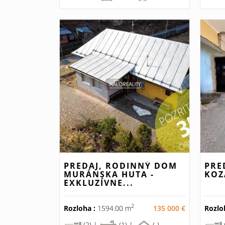
PREDAJ, RODINNÝ DOM
PRE
MURÁNSKA HUTA -
KOZ
EXKLUZÍVNE...
2
Rozloha :
1594.00 m
135 000 €
Rozlo
(2) |
(1) |
(-)