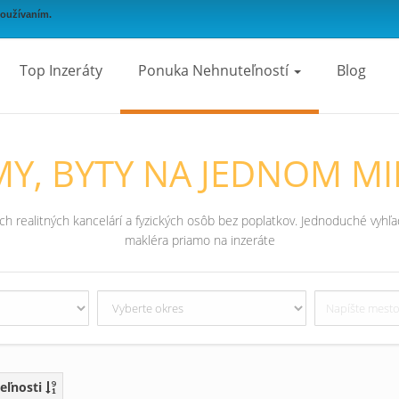
používaním.
Top Inzeráty
Ponuka Nehnuteľností
Blog
Y, BYTY NA JEDNOM MI
 realitných kancelárí a fyzických osôb bez poplatkov. Jednoduché vyhľad
makléra priamo na inzeráte
eľnosti