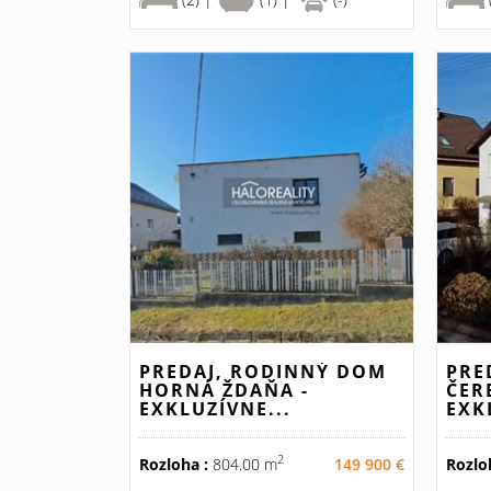
PREDAJ, RODINNÝ DOM
PRE
HORNÁ ŽDAŇA -
ČER
EXKLUZÍVNE...
EXK
2
Rozloha :
804.00 m
149 900 €
Rozlo