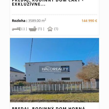
PREDAJ, RODINNÝ DOM ČÁRY -
EXKLUZÍVNE...
2
Rozloha :
3589.00 m
144 990 €
(-) |
(1) |
(1)
PREDAJ, RODINNÝ DOM HORNÁ