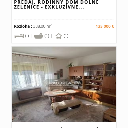
PREDAJ, RODINNÝ DOM DOLNÉ
ZELENICE - EXKLUZÍVNE...
2
Rozloha :
388.00 m
135 000 €
(-) |
(1) |
(1)