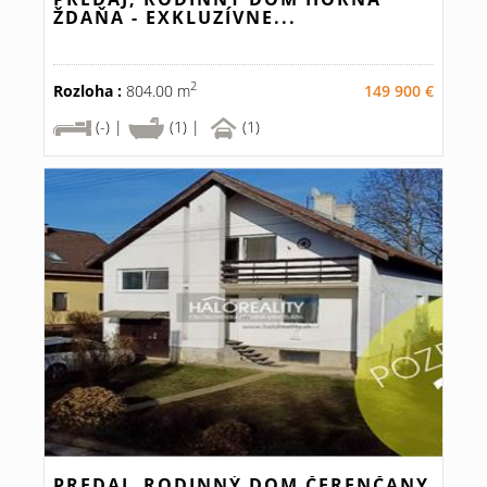
ŽDAŇA - EXKLUZÍVNE...
2
Rozloha :
804.00 m
149 900 €
(-) |
(1) |
(1)
PREDAJ, RODINNÝ DOM ČERENČANY