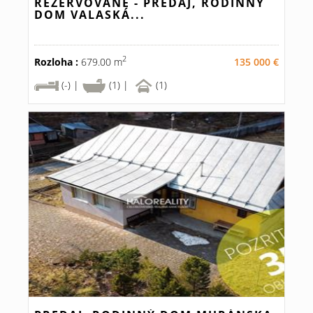
REZERVOVANÉ - PREDAJ, RODINNÝ
DOM VALASKÁ...
2
Rozloha :
679.00 m
135 000 €
(-) |
(1) |
(1)