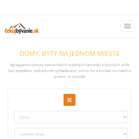
Toggl
naviga
DOMY, BYTY NA JEDNOM MIESTE
Agregujeme ponuky partnerských realitných kancelárí a fyzických osôb
bez poplatkov. Jednoduché vyhľadávanie, online čet a kontakt na makléra
priamo na inzeráte