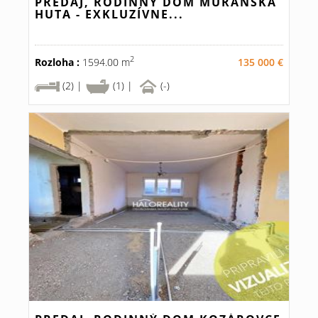
PREDAJ, RODINNÝ DOM MURÁNSKA
HUTA - EXKLUZÍVNE...
2
Rozloha :
1594.00 m
135 000 €
(2) |
(1) |
(-)