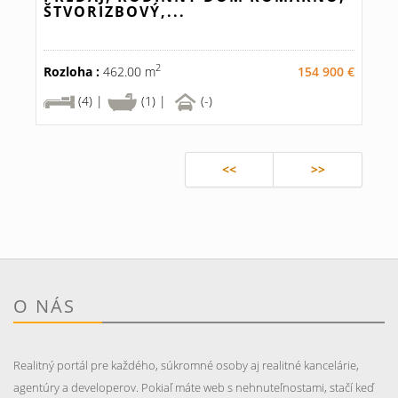
ŠTVORIZBOVÝ,...
2
Rozloha :
462.00 m
154 900 €
(4) |
(1) |
(-)
<<
>>
O NÁS
Realitný portál pre každého, súkromné osoby aj realitné kancelárie,
agentúry a developerov. Pokiaľ máte web s nehnuteľnostami, stačí keď