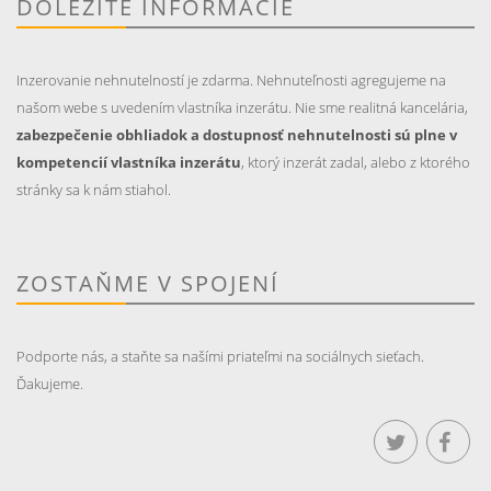
DÔLEŽITÉ INFORMÁCIE
Inzerovanie nehnutelností je zdarma. Nehnuteľnosti agregujeme na
našom webe s uvedením vlastníka inzerátu. Nie sme realitná kancelária,
zabezpečenie obhliadok a dostupnosť nehnutelnosti sú plne v
kompetencií vlastníka inzerátu
, ktorý inzerát zadal, alebo z ktorého
stránky sa k nám stiahol.
ZOSTAŇME V SPOJENÍ
Podporte nás, a staňte sa našími priateľmi na sociálnych sieťach.
Ďakujeme.