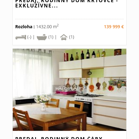
PREDAJ, RODINNÝ DOM KRTOVCE -
EXKLUZÍVNE...
2
Rozloha :
1432.00 m
139 999 €
(-) |
(1) |
(1)