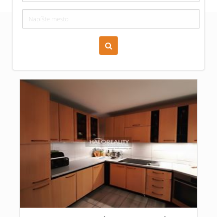
Zoraď podľa času pridania
Cena nehnuteľnosti