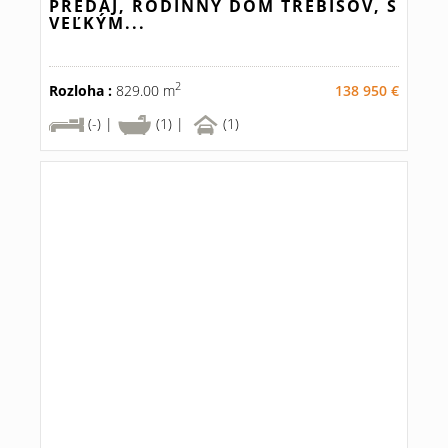
PREDAJ, RODINNÝ DOM TREBIŠOV, S
VEĽKÝM...
2
Rozloha :
829.00 m
138 950 €
(-) |
(1) |
(1)