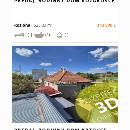
PREDAJ, RODINNÝ DOM KOZÁROVCE
2
Rozloha :
625.00 m
143 900 €
(-) |
(1) |
(-)