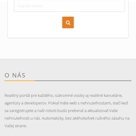
Zoraď podľa času pridania
Cena nehnuteľnosti
O NÁS
Realitný portál pre každého, súkromné osoby aj realitné kancelárie,
agentúry a developerov. Pokiaľ máte web s nehnuteľnostami, stačí keď
sa zaregistrujete a naši roboti budú preberať a aktualizovať Vaše
nehnuteľnosti u nás. Automaticky, bez akéhokoľvek rušného zásahu na
Vašej strane.