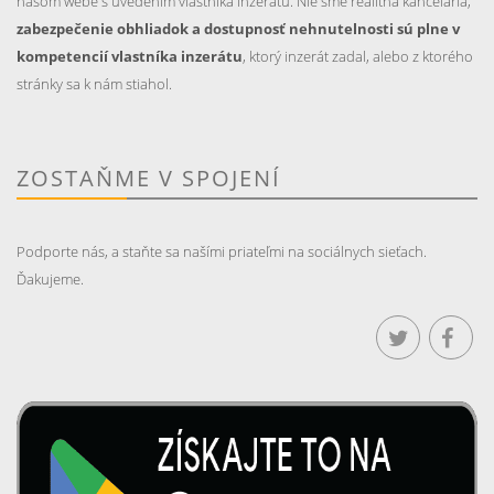
našom webe s uvedením vlastníka inzerátu. Nie sme realitná kancelária,
zabezpečenie obhliadok a dostupnosť nehnutelnosti sú plne v
kompetencií vlastníka inzerátu
, ktorý inzerát zadal, alebo z ktorého
stránky sa k nám stiahol.
ZOSTAŇME V SPOJENÍ
Podporte nás, a staňte sa našími priateľmi na sociálnych sieťach.
Ďakujeme.