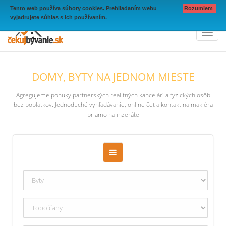
Tento web používa súbory cookies. Prehliadaním webu
Rozumiem
vyjadrujete súhlas s ich používaním.
Toggl
naviga
DOMY, BYTY NA JEDNOM MIESTE
Agregujeme ponuky partnerských realitných kancelárí a fyzických osôb
bez poplatkov. Jednoduché vyhľadávanie, online čet a kontakt na makléra
priamo na inzeráte