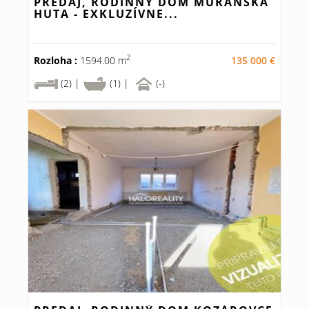
PREDAJ, RODINNÝ DOM MURÁNSKA
HUTA - EXKLUZÍVNE...
2
Rozloha :
1594.00 m
135 000 €
(2) |
(1) |
(-)