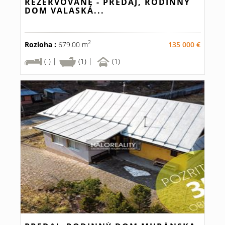
REZERVOVANÉ - PREDAJ, RODINNÝ
DOM VALASKÁ...
2
Rozloha :
679.00 m
135 000 €
(-) |
(1) |
(1)