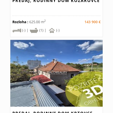
PREDAJ, RODINNÝ DOM KOZÁROVCE
2
Rozloha :
625.00 m
143 900 €
(-) |
(1) |
(-)