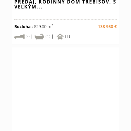
PREDAJ, RODINNÝ DOM TREBIŠOV, S
VEĽKÝM...
2
Rozloha :
829.00 m
138 950 €
(-) |
(1) |
(1)