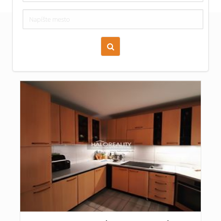
Zoraď podľa času pridania
Cena nehnuteľnosti