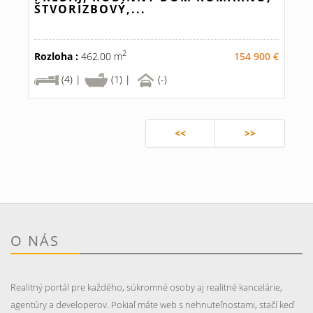
ŠTVORIZBOVÝ,...
2
Rozloha :
462.00 m
154 900 €
(4) |
(1) |
(-)
<<
>>
O NÁS
Realitný portál pre každého, súkromné osoby aj realitné kancelárie,
agentúry a developerov. Pokiaľ máte web s nehnuteľnostami, stačí keď