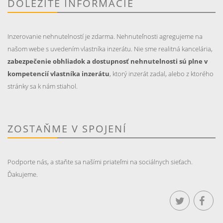
DÔLEŽITÉ INFORMÁCIE
Inzerovanie nehnutelností je zdarma. Nehnuteľnosti agregujeme na
našom webe s uvedením vlastníka inzerátu. Nie sme realitná kancelária,
zabezpečenie obhliadok a dostupnosť nehnutelnosti sú plne v
kompetencií vlastníka inzerátu
, ktorý inzerát zadal, alebo z ktorého
stránky sa k nám stiahol.
ZOSTAŇME V SPOJENÍ
Podporte nás, a staňte sa našími priateľmi na sociálnych sieťach.
Ďakujeme.