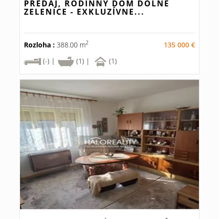
PREDAJ, RODINNÝ DOM DOLNÉ
ZELENICE - EXKLUZÍVNE...
2
Rozloha :
388.00 m
135 000 €
(-) |
(1) |
(1)