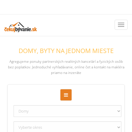
Toggl
naviga
DOMY, BYTY NA JEDNOM MIESTE
Agregujeme ponuky partnerských realitných kancelárí a fyzických osôb
bez poplatkov. Jednoduché vyhľadávanie, online čet a kontakt na makléra
priamo na inzeráte