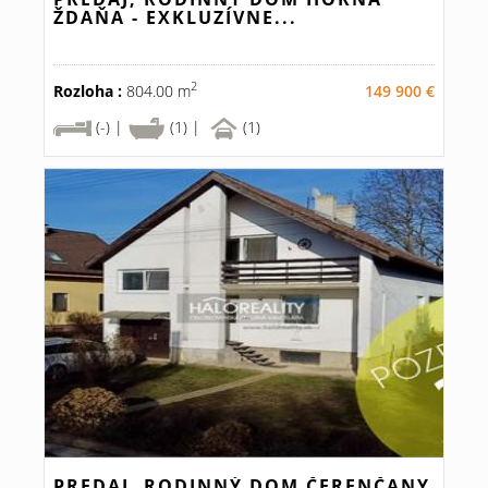
ŽDAŇA - EXKLUZÍVNE...
2
Rozloha :
804.00 m
149 900 €
(-) |
(1) |
(1)
PREDAJ, RODINNÝ DOM ČERENČANY