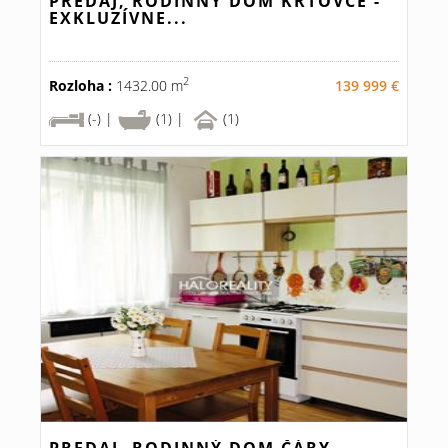
PREDAJ, RODINNÝ DOM KRTOVCE -
EXKLUZÍVNE...
2
Rozloha :
1432.00 m
139 999 €
(-) |
(1) |
(1)