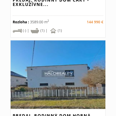
PREDAJ, RODINNÝ DOM ČÁRY -
EXKLUZÍVNE...
2
Rozloha :
3589.00 m
144 990 €
(-) |
(1) |
(1)
PREDAJ, RODINNÝ DOM HORNÁ