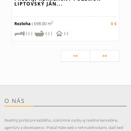
LIPTOVSKÝ JÁN...
2
Rozloha :
698.00 m
0 €
(-) |
(-) |
(-)
<<
>>
O NÁS
Realitný portál pre každého, súkromné osoby aj realitné kancelárie,
agentúry a developerov. Pokiaľ máte web s nehnuteľnostami, stačí keď