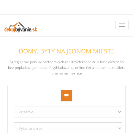
Toggl
naviga
DOMY, BYTY NA JEDNOM MIESTE
Agregujeme ponuky partnerských realitných kancelárí a fyzických osôb
bez poplatkov. Jednoduché vyhľadávanie, online čet a kontakt na makléra
priamo na inzeráte