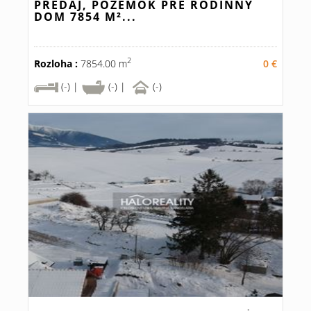
PREDAJ, POZEMOK PRE RODINNÝ
DOM 7854 M²...
2
Rozloha :
7854.00 m
0 €
(-) |
(-) |
(-)