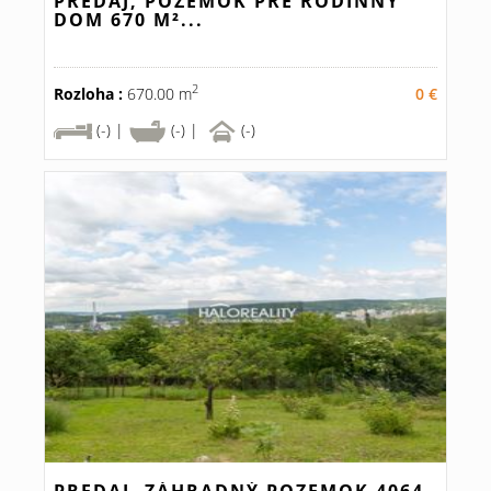
PREDAJ, POZEMOK PRE RODINNÝ
DOM 670 M²...
2
Rozloha :
670.00 m
0 €
(-) |
(-) |
(-)