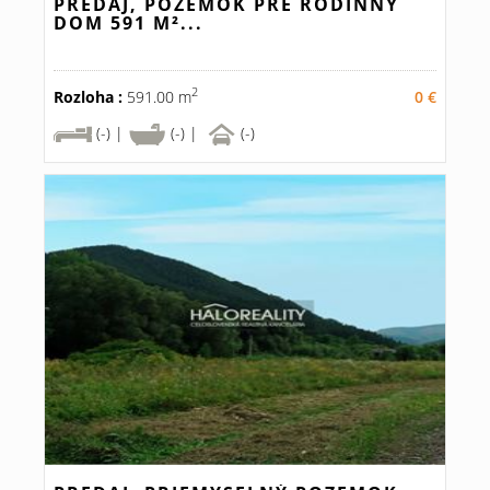
PREDAJ, POZEMOK PRE RODINNÝ
DOM 591 M²...
2
Rozloha :
591.00 m
0 €
(-) |
(-) |
(-)