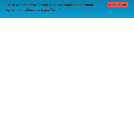
Tento web používa súbory cookies. Prehliadaním webu
Rozumiem
vyjadrujete súhlas s ich používaním.