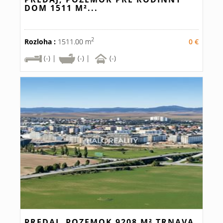
DOM 1511 M²...
2
Rozloha :
1511.00 m
0 €
(-) |
(-) |
(-)
PREDAJ, POZEMOK 9208 M² TRNAVA,