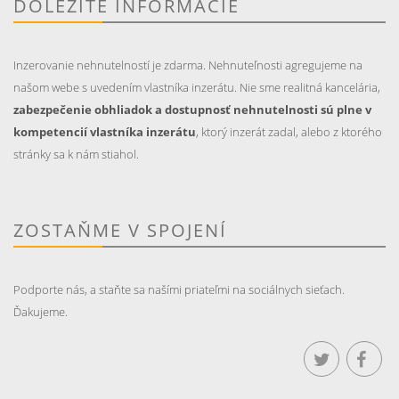
DÔLEŽITÉ INFORMÁCIE
Inzerovanie nehnutelností je zdarma. Nehnuteľnosti agregujeme na
našom webe s uvedením vlastníka inzerátu. Nie sme realitná kancelária,
zabezpečenie obhliadok a dostupnosť nehnutelnosti sú plne v
kompetencií vlastníka inzerátu
, ktorý inzerát zadal, alebo z ktorého
stránky sa k nám stiahol.
ZOSTAŇME V SPOJENÍ
Podporte nás, a staňte sa našími priateľmi na sociálnych sieťach.
Ďakujeme.