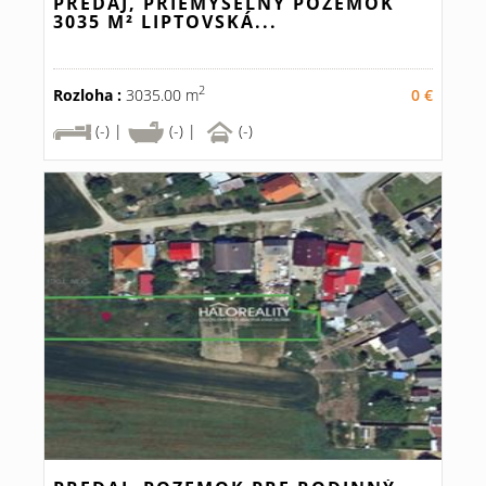
PREDAJ, PRIEMYSELNÝ POZEMOK
3035 M² LIPTOVSKÁ...
2
Rozloha :
3035.00 m
0 €
(-) |
(-) |
(-)