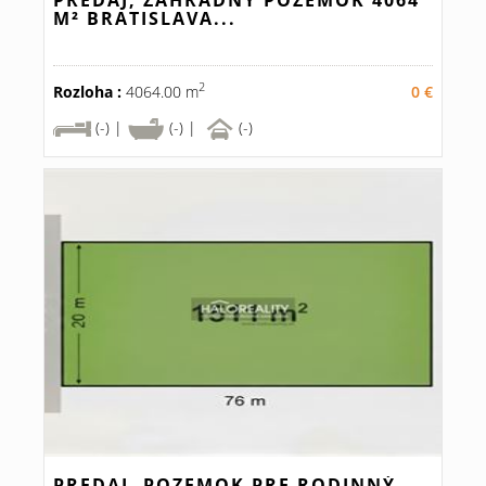
PREDAJ, ZÁHRADNÝ POZEMOK 4064
M² BRATISLAVA...
2
Rozloha :
4064.00 m
0 €
(-) |
(-) |
(-)
PREDAJ, POZEMOK PRE RODINNÝ