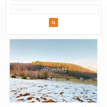
Zoraď podľa času pridania
Cena nehnuteľnosti