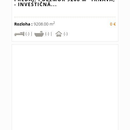
- INVESTIČNÁ...
2
Rozloha :
9208.00 m
0 €
(-) |
(-) |
(-)