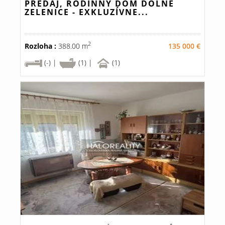
PREDAJ, RODINNÝ DOM DOLNÉ
ZELENICE - EXKLUZÍVNE...
2
Rozloha :
388.00 m
135 000 €
(-) |
(1) |
(1)