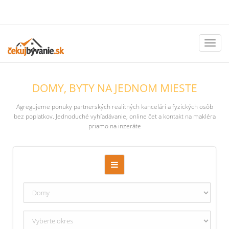
Toggl
naviga
DOMY, BYTY NA JEDNOM MIESTE
Agregujeme ponuky partnerských realitných kancelárí a fyzických osôb
bez poplatkov. Jednoduché vyhľadávanie, online čet a kontakt na makléra
priamo na inzeráte