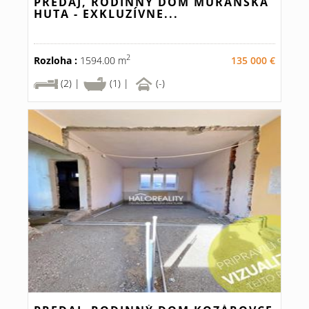
PREDAJ, RODINNÝ DOM MURÁNSKA
HUTA - EXKLUZÍVNE...
2
Rozloha :
1594.00 m
135 000 €
(2) |
(1) |
(-)