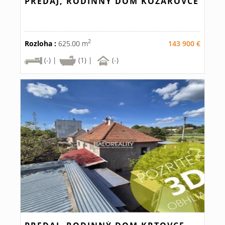
PREDAJ, RODINNÝ DOM KOZÁROVCE
2
Rozloha :
625.00 m
143 900 €
(-) |
(1) |
(-)