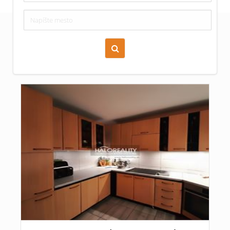
Zoraď podľa času pridania
Cena nehnuteľnosti