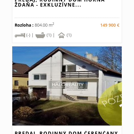
ŽDAŇA - EXKLUZÍVNE...
2
Rozloha :
804.00 m
149 900 €
(-) |
(1) |
(1)
PREDAJ, RODINNÝ DOM ČERENČANY