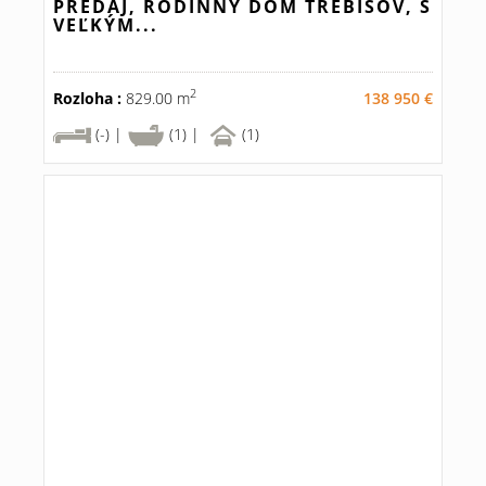
PREDAJ, RODINNÝ DOM TREBIŠOV, S
VEĽKÝM...
2
Rozloha :
829.00 m
138 950 €
(-) |
(1) |
(1)