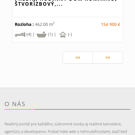
ŠTVORIZBOVÝ,...
2
Rozloha :
462.00 m
154 900 €
(4) |
(1) |
(-)
<<
>>
O NÁS
Realitný portál pre každého, súkromné osoby aj realitné kancelárie,
agentúry a developerov. Pokiaľ máte web s nehnuteľnostami, stačí keď