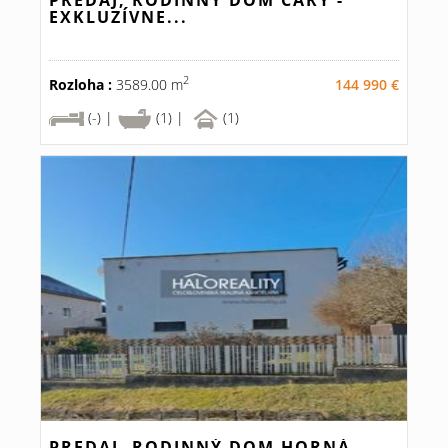
PREDAJ, RODINNÝ DOM ČÁRY -
EXKLUZÍVNE...
2
Rozloha :
3589.00 m
144 990 €
(-) |
(1) |
(1)
PREDAJ, RODINNÝ DOM HORNÁ