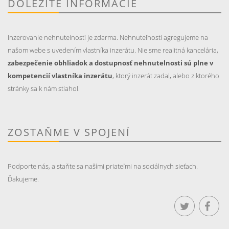
DÔLEŽITÉ INFORMÁCIE
Inzerovanie nehnutelností je zdarma. Nehnuteľnosti agregujeme na
našom webe s uvedením vlastníka inzerátu. Nie sme realitná kancelária,
zabezpečenie obhliadok a dostupnosť nehnutelnosti sú plne v
kompetencií vlastníka inzerátu
, ktorý inzerát zadal, alebo z ktorého
stránky sa k nám stiahol.
ZOSTAŇME V SPOJENÍ
Podporte nás, a staňte sa našími priateľmi na sociálnych sieťach.
Ďakujeme.