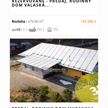
REZERVOVANÉ - PREDAJ, RODINNÝ
DOM VALASKÁ...
2
Rozloha :
679.00 m
135 000 €
(-) |
(1) |
(1)