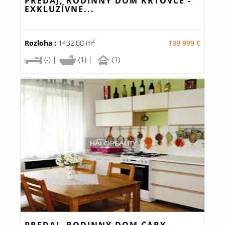
PREDAJ, RODINNÝ DOM KRTOVCE -
EXKLUZÍVNE...
2
Rozloha :
1432.00 m
139 999 €
(-) |
(1) |
(1)