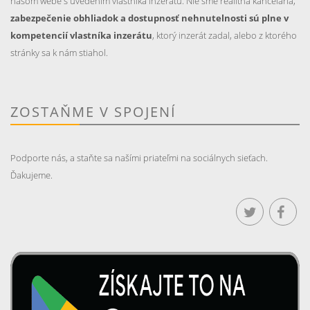
našom webe s uvedením vlastníka inzerátu. Nie sme realitná kancelária,
zabezpečenie obhliadok a dostupnosť nehnutelnosti sú plne v
kompetencií vlastníka inzerátu
, ktorý inzerát zadal, alebo z ktorého
stránky sa k nám stiahol.
ZOSTAŇME V SPOJENÍ
Podporte nás, a staňte sa našími priateľmi na sociálnych sieťach.
Ďakujeme.