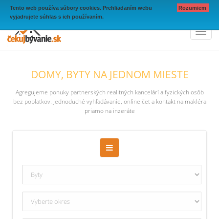
Tento web používa súbory cookies. Prehliadaním webu
Rozumiem
vyjadrujete súhlas s ich používaním.
Toggl
naviga
DOMY, BYTY NA JEDNOM MIESTE
Agregujeme ponuky partnerských realitných kancelárí a fyzických osôb
bez poplatkov. Jednoduché vyhľadávanie, online čet a kontakt na makléra
priamo na inzeráte