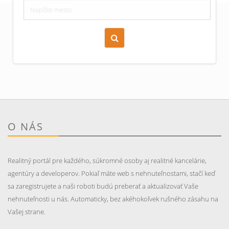
Zoraď podľa času pridania
Cena nehnuteľnosti
O NÁS
Realitný portál pre každého, súkromné osoby aj realitné kancelárie,
agentúry a developerov. Pokiaľ máte web s nehnuteľnostami, stačí keď
sa zaregistrujete a naši roboti budú preberať a aktualizovať Vaše
nehnuteľnosti u nás. Automaticky, bez akéhokoľvek rušného zásahu na
Vašej strane.