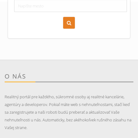
Zoraď podľa času pridania
Cena nehnuteľnosti
O NÁS
Realitný portál pre každého, súkromné osoby aj realitné kancelárie,
agentúry a developerov. Pokiaľ máte web s nehnuteľnostami, stačí keď
sa zaregistrujete a naši roboti budú preberať a aktualizovať Vaše
nehnuteľnosti u nás. Automaticky, bez akéhokoľvek rušného zásahu na
Vašej strane.