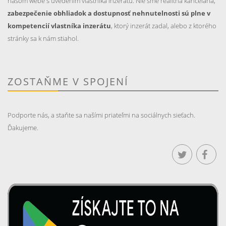
našom webe s uvedením vlastníka inzerátu. Nie sme realitná kancelária,
zabezpečenie obhliadok a dostupnosť nehnutelnosti sú plne v
kompetencií vlastníka inzerátu
, ktorý inzerát zadal, alebo z ktorého
stránky sa k nám stiahol.
ZOSTAŇME V SPOJENÍ
Podporte nás, a staňte sa našími priateľmi na sociálnych sieťach.
Ďakujeme.