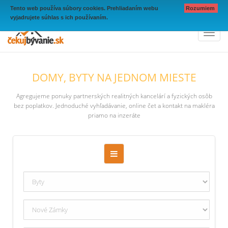
Tento web používa súbory cookies. Prehliadaním webu
Rozumiem
vyjadrujete súhlas s ich používaním.
Toggl
naviga
DOMY, BYTY NA JEDNOM MIESTE
Agregujeme ponuky partnerských realitných kancelárí a fyzických osôb
bez poplatkov. Jednoduché vyhľadávanie, online čet a kontakt na makléra
priamo na inzeráte