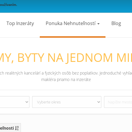
používaním.
Top Inzeráty
Ponuka Nehnuteľností
Blog
Y, BYTY NA JEDNOM MI
 realitných kancelárí a fyzických osôb bez poplatkov. Jednoduché vyhľad
makléra priamo na inzeráte
eľnosti