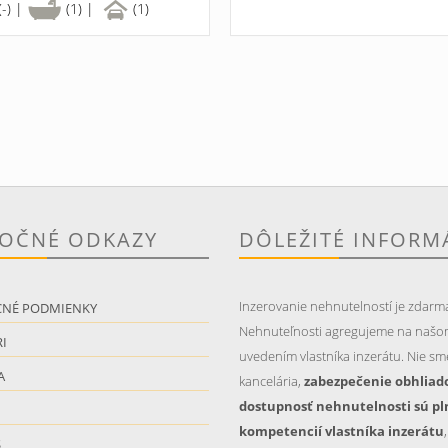
(-) |
(1) |
(1)
TOČNÉ ODKAZY
DÔLEŽITÉ INFORM
Inzerovanie nehnutelností je zdarm
CNÉ PODMIENKY
Nehnuteľnosti agregujeme na našo
I
uvedením vlastníka inzerátu. Nie sme
A
kancelária,
zabezpečenie obhliad
dostupnosť nehnutelnosti sú pl
kompetencií vlastníka inzerátu
S