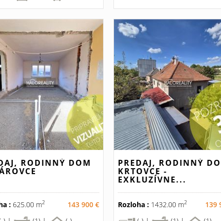
DAJ, RODINNÝ DOM
PREDAJ, RODINNÝ D
ÁROVCE
KRTOVCE -
EXKLUZÍVNE...
2
2
ha :
625.00 m
143 900 €
Rozloha :
1432.00 m
139 
(-) |
(1) |
(-)
(-) |
(1) |
(1)