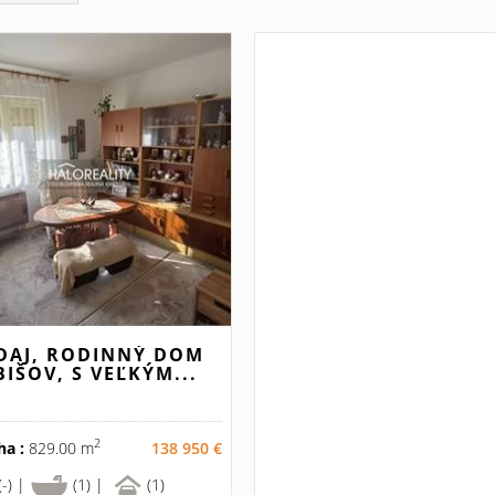
DAJ, RODINNÝ DOM
BIŠOV, S VEĽKÝM...
2
ha :
829.00 m
138 950 €
(-) |
(1) |
(1)