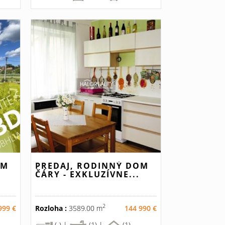
OM
PREDAJ, RODINNÝ DOM
ČÁRY - EXKLUZÍVNE...
2
999 €
Rozloha :
3589.00 m
144 990 €
(-) |
(1) |
(1)