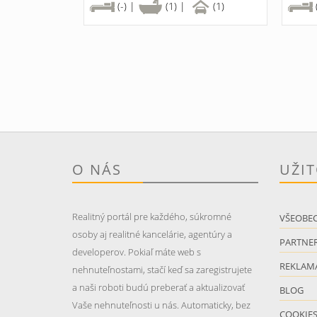
(-) |
(1) |
(1)
O NÁS
UŽI
Realitný portál pre každého, súkromné
VŠEOBE
osoby aj realitné kancelárie, agentúry a
PARTNER
developerov. Pokiaľ máte web s
REKLAM
nehnuteľnostami, stačí keď sa zaregistrujete
a naši roboti budú preberať a aktualizovať
BLOG
Vaše nehnuteľnosti u nás. Automaticky, bez
COOKIE