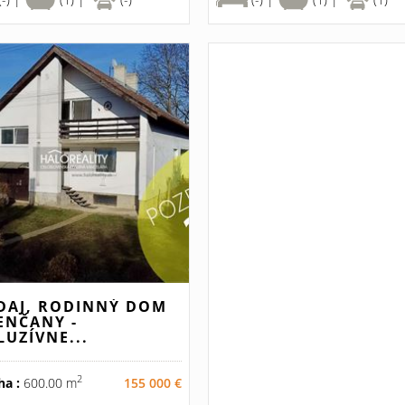
DAJ, RODINNÝ DOM
ENČANY -
LUZÍVNE...
2
ha :
600.00 m
155 000 €