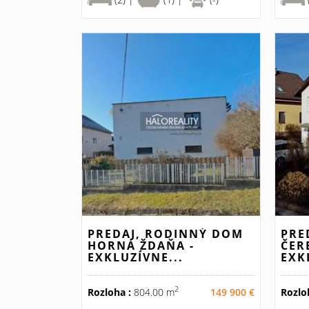
PREDAJ, RODINNÝ DOM
PRE
HORNÁ ŽDAŇA -
ČER
EXKLUZÍVNE...
EXK
2
Rozloha :
804.00 m
149 900 €
Rozlo