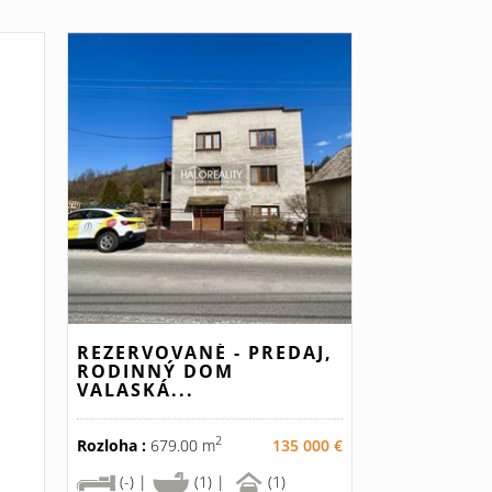
REZERVOVANÉ - PREDAJ,
RODINNÝ DOM
VALASKÁ...
2
Rozloha :
679.00 m
135 000 €
(-) |
(1) |
(1)