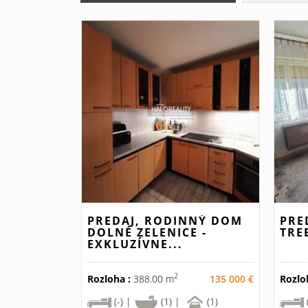
PREDAJ, RODINNÝ DOM
PRE
DOLNÉ ZELENICE -
TRE
EXKLUZÍVNE...
2
Rozloha :
388.00 m
135 000 €
Rozlo
(-) |
(1) |
(1)