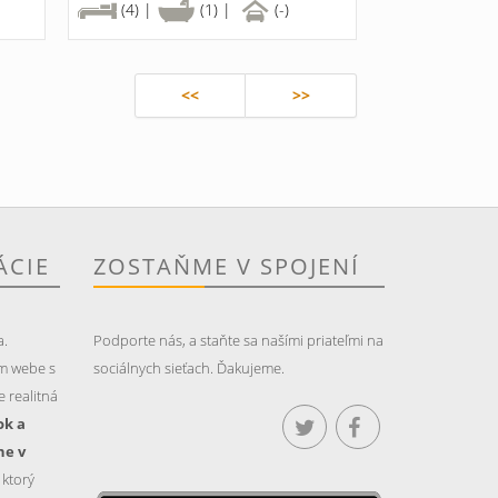
(4) |
(1) |
(-)
<<
>>
ÁCIE
ZOSTAŇME V SPOJENÍ
a.
Podporte nás, a staňte sa našími priateľmi na
m webe s
sociálnych sieťach. Ďakujeme.
 realitná
ok a
ne v
, ktorý