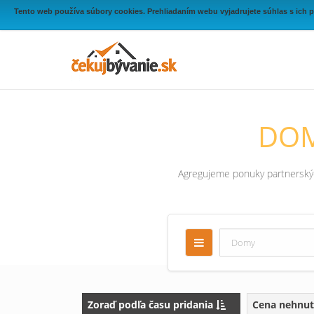
Tento web používa súbory cookies. Prehliadaním webu vyjadrujete súhlas s ich 
DOM
Agregujeme ponuky partnerských
Zoraď podľa času pridania
Cena nehnut