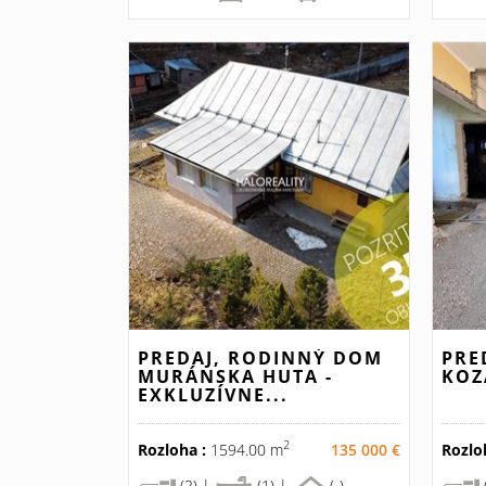
PREDAJ, RODINNÝ DOM
PRE
MURÁNSKA HUTA -
KOZ
EXKLUZÍVNE...
2
Rozloha :
1594.00 m
135 000 €
Rozlo
(2) |
(1) |
(-)