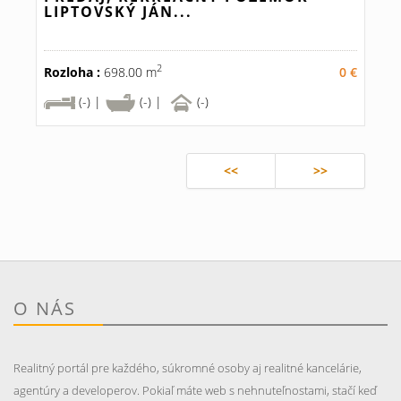
LIPTOVSKÝ JÁN...
2
Rozloha :
698.00 m
0 €
(-) |
(-) |
(-)
<<
>>
O NÁS
Realitný portál pre každého, súkromné osoby aj realitné kancelárie,
agentúry a developerov. Pokiaľ máte web s nehnuteľnostami, stačí keď