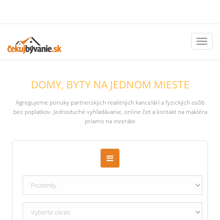
Toggl
naviga
DOMY, BYTY NA JEDNOM MIESTE
Agregujeme ponuky partnerských realitných kancelárí a fyzických osôb
bez poplatkov. Jednoduché vyhľadávanie, online čet a kontakt na makléra
priamo na inzeráte