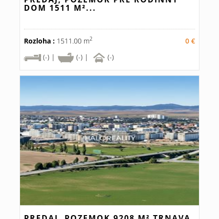
DOM 1511 M²...
2
Rozloha :
1511.00 m
0 €
(-) |
(-) |
(-)
PREDAJ, POZEMOK 9208 M² TRNAVA,