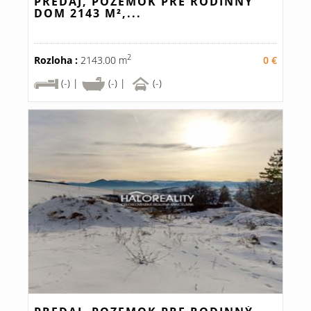
PREDAJ, POZEMOK PRE RODINNÝ
DOM 2143 M²,...
2
Rozloha :
2143.00 m
0 €
(-) |
(-) |
(-)