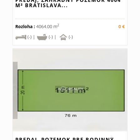
PREDAJ, ZÁHRADNÝ POZEMOK 4064
M² BRATISLAVA...
2
Rozloha :
4064.00 m
0 €
(-) |
(-) |
(-)
PREDAJ, POZEMOK PRE RODINNÝ