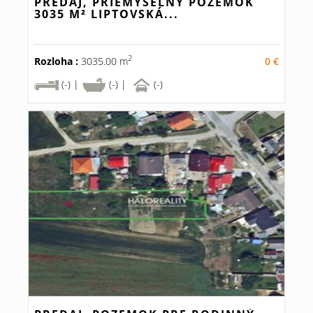
PREDAJ, PRIEMYSELNÝ POZEMOK
3035 M² LIPTOVSKÁ...
2
Rozloha :
3035.00 m
0 €
(-) |
(-) |
(-)