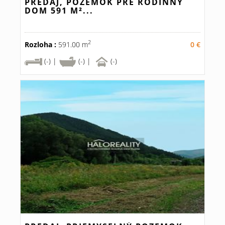
PREDAJ, POZEMOK PRE RODINNÝ
DOM 591 M²...
2
Rozloha :
591.00 m
0 €
(-) |
(-) |
(-)