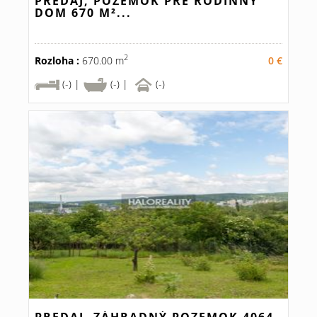
PREDAJ, POZEMOK PRE RODINNÝ
DOM 670 M²...
2
Rozloha :
670.00 m
0 €
(-) |
(-) |
(-)