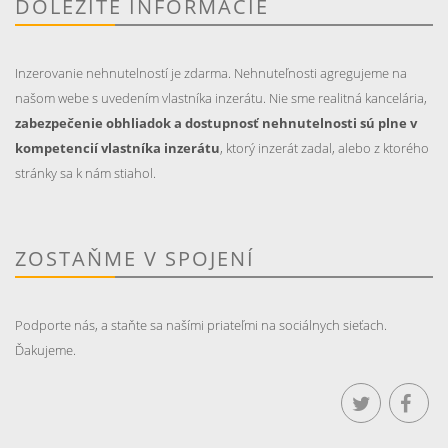
DÔLEŽITÉ INFORMÁCIE
Inzerovanie nehnutelností je zdarma. Nehnuteľnosti agregujeme na
našom webe s uvedením vlastníka inzerátu. Nie sme realitná kancelária,
zabezpečenie obhliadok a dostupnosť nehnutelnosti sú plne v
kompetencií vlastníka inzerátu
, ktorý inzerát zadal, alebo z ktorého
stránky sa k nám stiahol.
ZOSTAŇME V SPOJENÍ
Podporte nás, a staňte sa našími priateľmi na sociálnych sieťach.
Ďakujeme.