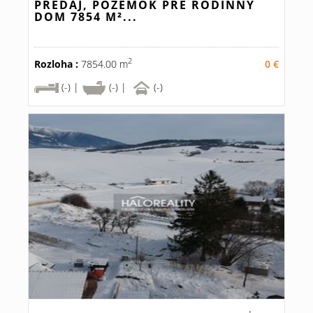
PREDAJ, POZEMOK PRE RODINNÝ
DOM 7854 M²...
2
Rozloha :
7854.00 m
0 €
(-) |
(-) |
(-)