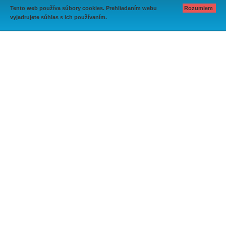
Tento web používa súbory cookies. Prehliadaním webu
Rozumiem
vyjadrujete súhlas s ich používaním.