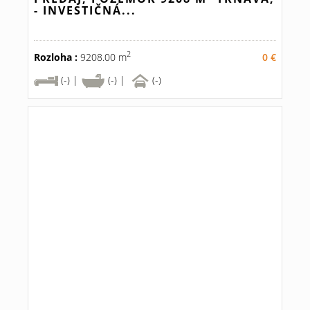
- INVESTIČNÁ...
2
Rozloha :
9208.00 m
0 €
(-) |
(-) |
(-)