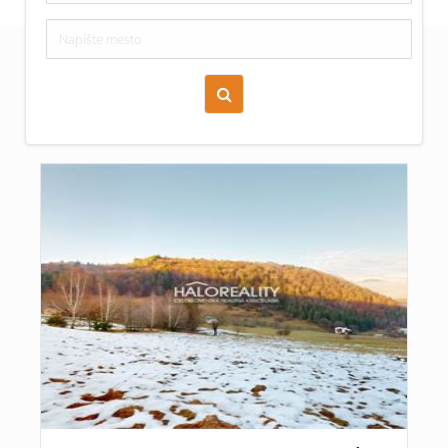
Zoraď podľa času pridania
Cena nehnuteľnosti