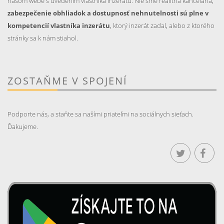
našom webe s uvedením vlastníka inzerátu. Nie sme realitná kancelária,
zabezpečenie obhliadok a dostupnosť nehnutelnosti sú plne v
kompetencií vlastníka inzerátu
, ktorý inzerát zadal, alebo z ktorého
stránky sa k nám stiahol.
ZOSTAŇME V SPOJENÍ
Podporte nás, a staňte sa našími priateľmi na sociálnych sieťach.
Ďakujeme.