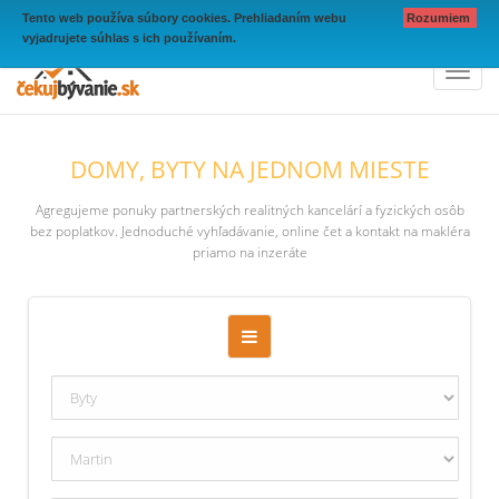
Tento web používa súbory cookies. Prehliadaním webu
Rozumiem
vyjadrujete súhlas s ich používaním.
Toggl
naviga
DOMY, BYTY NA JEDNOM MIESTE
Agregujeme ponuky partnerských realitných kancelárí a fyzických osôb
bez poplatkov. Jednoduché vyhľadávanie, online čet a kontakt na makléra
priamo na inzeráte