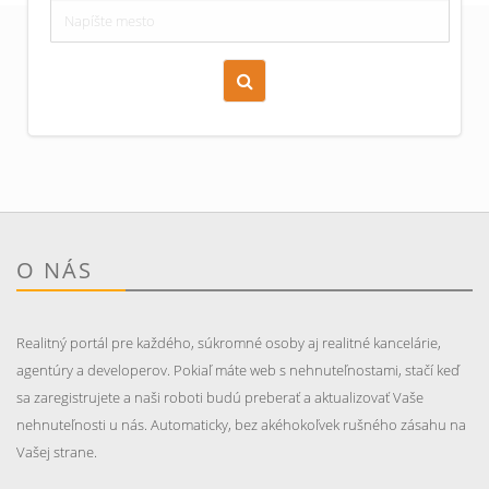
Zoraď podľa času pridania
Cena nehnuteľnosti
O NÁS
Realitný portál pre každého, súkromné osoby aj realitné kancelárie,
agentúry a developerov. Pokiaľ máte web s nehnuteľnostami, stačí keď
sa zaregistrujete a naši roboti budú preberať a aktualizovať Vaše
nehnuteľnosti u nás. Automaticky, bez akéhokoľvek rušného zásahu na
Vašej strane.