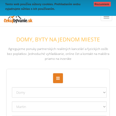
Tento web používa súbory cookies. Prehliadaním webu
Rozumiem
vyjadrujete súhlas s ich používaním.
Toggl
naviga
DOMY, BYTY NA JEDNOM MIESTE
Agregujeme ponuky partnerských realitných kancelárí a fyzických osôb
bez poplatkov. Jednoduché vyhľadávanie, online čet a kontakt na makléra
priamo na inzeráte