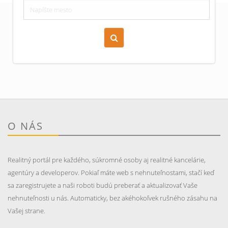
Zoraď podľa času pridania
Cena nehnuteľnosti
O NÁS
Realitný portál pre každého, súkromné osoby aj realitné kancelárie,
agentúry a developerov. Pokiaľ máte web s nehnuteľnostami, stačí keď
sa zaregistrujete a naši roboti budú preberať a aktualizovať Vaše
nehnuteľnosti u nás. Automaticky, bez akéhokoľvek rušného zásahu na
Vašej strane.