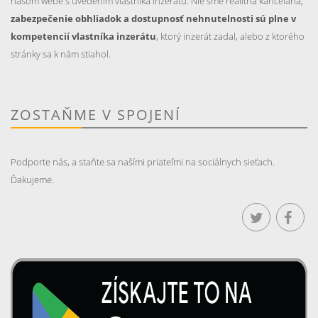
našom webe s uvedením vlastníka inzerátu. Nie sme realitná kancelária,
zabezpečenie obhliadok a dostupnosť nehnutelnosti sú plne v
kompetencií vlastníka inzerátu
, ktorý inzerát zadal, alebo z ktorého
stránky sa k nám stiahol.
ZOSTAŇME V SPOJENÍ
Podporte nás, a staňte sa našími priateľmi na sociálnych sieťach.
Ďakujeme.