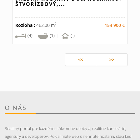
ŠTVORIZBOVÝ,...
2
Rozloha :
462.00 m
154 900 €
(4) |
(1) |
(-)
<<
>>
O NÁS
Realitný portál pre každého, súkromné osoby aj realitné kancelárie,
agentúry a developerov. Pokiaľ máte web s nehnuteľnostami, stačí keď