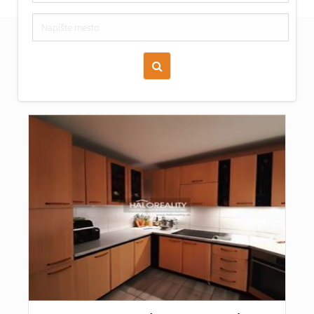
Zoraď podľa času pridania
Cena nehnuteľnosti