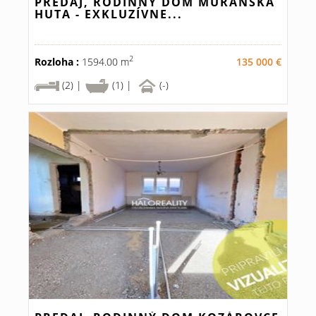
PREDAJ, RODINNÝ DOM MURÁNSKA
HUTA - EXKLUZÍVNE...
2
Rozloha :
1594.00 m
135 000 €
(2) |
(1) |
(-)