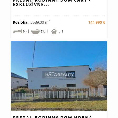
PREDAJ, RODINNÝ DOM ČÁRY -
EXKLUZÍVNE...
2
Rozloha :
3589.00 m
144 990 €
(-) |
(1) |
(1)
PREDAJ, RODINNÝ DOM HORNÁ