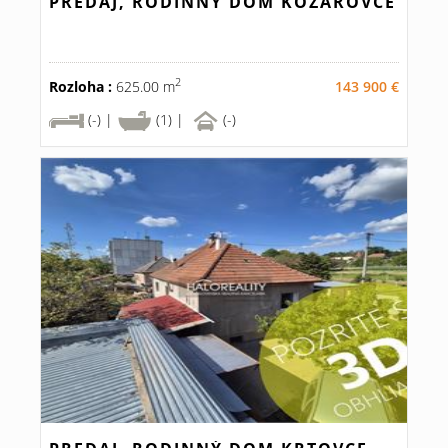
PREDAJ, RODINNÝ DOM KOZÁROVCE
2
Rozloha :
625.00 m
143 900 €
(-) |
(1) |
(-)