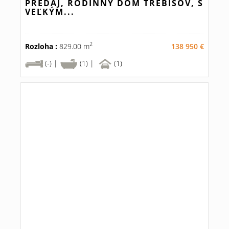
PREDAJ, RODINNÝ DOM TREBIŠOV, S
VEĽKÝM...
2
Rozloha :
829.00 m
138 950 €
(-) |
(1) |
(1)