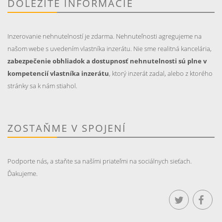
DÔLEŽITÉ INFORMÁCIE
Inzerovanie nehnutelností je zdarma. Nehnuteľnosti agregujeme na
našom webe s uvedením vlastníka inzerátu. Nie sme realitná kancelária,
zabezpečenie obhliadok a dostupnosť nehnutelnosti sú plne v
kompetencií vlastníka inzerátu
, ktorý inzerát zadal, alebo z ktorého
stránky sa k nám stiahol.
ZOSTAŇME V SPOJENÍ
Podporte nás, a staňte sa našími priateľmi na sociálnych sieťach.
Ďakujeme.