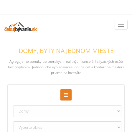
Toggl
naviga
DOMY, BYTY NA JEDNOM MIESTE
Agregujeme ponuky partnerských realitných kancelárí a fyzických osôb
bez poplatkov. Jednoduché vyhľadávanie, online čet a kontakt na makléra
priamo na inzeráte