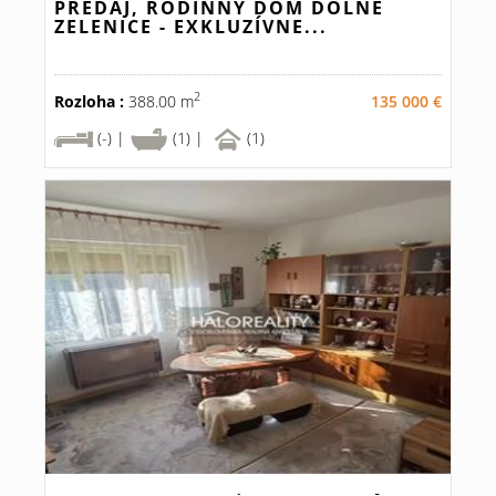
PREDAJ, RODINNÝ DOM DOLNÉ
ZELENICE - EXKLUZÍVNE...
2
Rozloha :
388.00 m
135 000 €
(-) |
(1) |
(1)