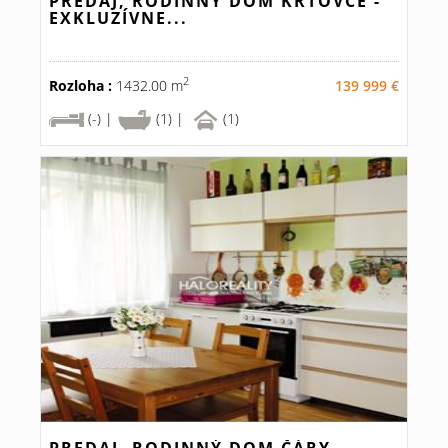
PREDAJ, RODINNÝ DOM KRTOVCE -
EXKLUZÍVNE...
2
Rozloha :
1432.00 m
139 999 €
(-) |
(1) |
(1)