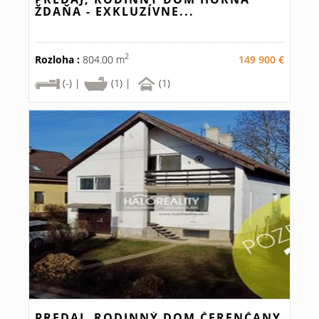
ŽDAŇA - EXKLUZÍVNE...
2
Rozloha :
804.00 m
149 900 €
(-) |
(1) |
(1)
PREDAJ, RODINNÝ DOM ČERENČANY