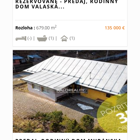
REZERVOVANÉ - PREDAJ, RODINNÝ
DOM VALASKÁ...
2
Rozloha :
679.00 m
135 000 €
(-) |
(1) |
(1)