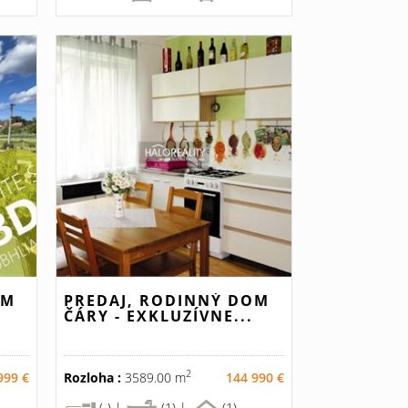
OM
PREDAJ, RODINNÝ DOM
ČÁRY - EXKLUZÍVNE...
2
999 €
Rozloha :
3589.00 m
144 990 €
(-) |
(1) |
(1)