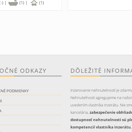
(-) |
(1) |
(1)
TOČNÉ ODKAZY
DÔLEŽITÉ INFORM
Inzerovanie nehnutelností je zdarm
CNÉ PODMIENKY
Nehnuteľnosti agregujeme na našo
I
uvedením vlastníka inzerátu. Nie sme
A
kancelária,
zabezpečenie obhliad
dostupnosť nehnutelnosti sú pl
kompetencií vlastníka inzerátu
S