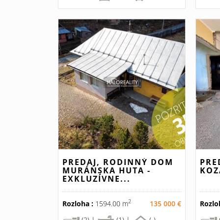
PREDAJ, RODINNÝ DOM
PRE
MURÁNSKA HUTA -
KOZ
EXKLUZÍVNE...
2
Rozloha :
1594.00 m
135 000 €
Rozlo
(2) |
(1) |
(-)