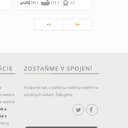
(4) |
(1) |
(-)
<<
>>
ÁCIE
ZOSTAŇME V SPOJENÍ
a.
Podporte nás, a staňte sa našími priateľmi na
m webe s
sociálnych sieťach. Ďakujeme.
 realitná
ok a
ne v
, ktorý