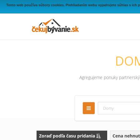
Tento web používa súbory cookies. Prehliadaním webu vyjadrujete súhlas s ich 
DOM
Agregujeme ponuky partnerských
Zoraď podľa času pridania
Cena nehnut