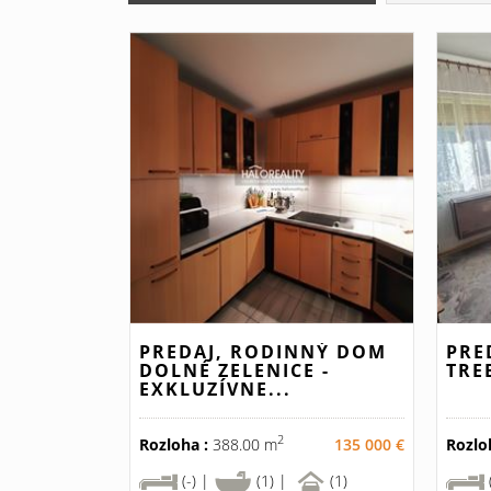
PREDAJ, RODINNÝ DOM
PRE
DOLNÉ ZELENICE -
TRE
EXKLUZÍVNE...
2
Rozloha :
388.00 m
135 000 €
Rozlo
(-) |
(1) |
(1)