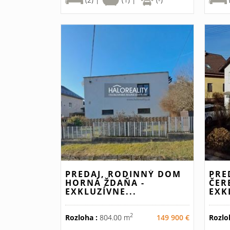
PREDAJ, RODINNÝ DOM
PRE
HORNÁ ŽDAŇA -
ČER
EXKLUZÍVNE...
EXK
2
Rozloha :
804.00 m
149 900 €
Rozlo