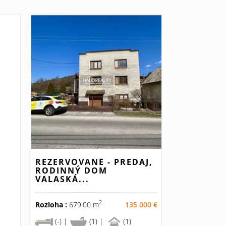
REZERVOVANÉ - PREDAJ,
RODINNÝ DOM
VALASKÁ...
2
Rozloha :
679.00 m
135 000 €
(-) |
(1) |
(1)