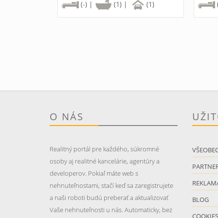
(-) |
(1) |
(1)
O NÁS
UŽI
Realitný portál pre každého, súkromné
VŠEOBE
osoby aj realitné kancelárie, agentúry a
PARTNER
developerov. Pokiaľ máte web s
REKLAM
nehnuteľnostami, stačí keď sa zaregistrujete
a naši roboti budú preberať a aktualizovať
BLOG
Vaše nehnuteľnosti u nás. Automaticky, bez
COOKIE