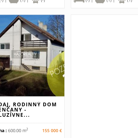
DAJ, RODINNÝ DOM
ENČANY -
LUZÍVNE...
2
ha :
600.00 m
155 000 €