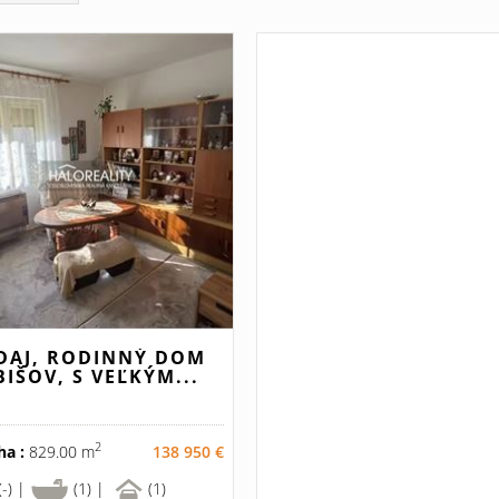
DAJ, RODINNÝ DOM
BIŠOV, S VEĽKÝM...
2
ha :
829.00 m
138 950 €
(-) |
(1) |
(1)