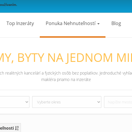
používaním.
Top Inzeráty
Ponuka Nehnuteľností
Blog
Y, BYTY NA JEDNOM MI
 realitných kancelárí a fyzických osôb bez poplatkov. Jednoduché vyhľad
makléra priamo na inzeráte
eľnosti