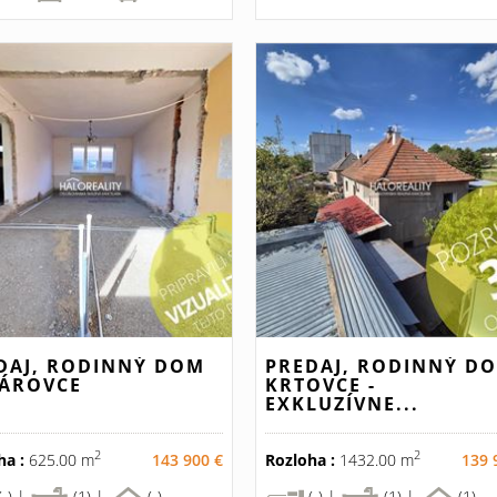
DAJ, RODINNÝ DOM
PREDAJ, RODINNÝ D
ÁROVCE
KRTOVCE -
EXKLUZÍVNE...
2
2
ha :
625.00 m
143 900 €
Rozloha :
1432.00 m
139 
(-) |
(1) |
(-)
(-) |
(1) |
(1)