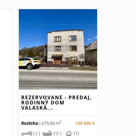
REZERVOVANÉ - PREDAJ,
RODINNÝ DOM
VALASKÁ...
2
Rozloha :
679.00 m
135 000 €
(-) |
(1) |
(1)