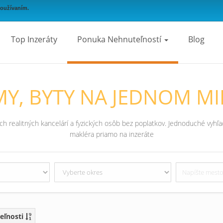
používaním.
Top Inzeráty
Ponuka Nehnuteľností
Blog
Y, BYTY NA JEDNOM MI
 realitných kancelárí a fyzických osôb bez poplatkov. Jednoduché vyhľad
makléra priamo na inzeráte
eľnosti