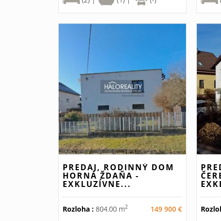
PREDAJ, RODINNÝ DOM
PRE
HORNÁ ŽDAŇA -
ČER
EXKLUZÍVNE...
EXK
2
Rozloha :
804.00 m
149 900 €
Rozlo