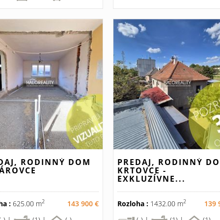
DAJ, RODINNÝ DOM
PREDAJ, RODINNÝ D
ÁROVCE
KRTOVCE -
EXKLUZÍVNE...
2
2
ha :
625.00 m
143 900 €
Rozloha :
1432.00 m
139 
(-) |
(1) |
(-)
(-) |
(1) |
(1)