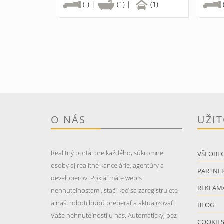
(-) |
(1) |
(1)
O NÁS
UŽI
Realitný portál pre každého, súkromné
VŠEOBE
osoby aj realitné kancelárie, agentúry a
PARTNER
developerov. Pokiaľ máte web s
REKLAM
nehnuteľnostami, stačí keď sa zaregistrujete
a naši roboti budú preberať a aktualizovať
BLOG
Vaše nehnuteľnosti u nás. Automaticky, bez
COOKIE