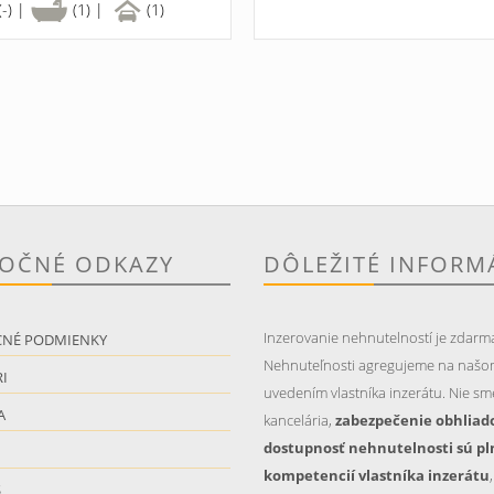
(-) |
(1) |
(1)
TOČNÉ ODKAZY
DÔLEŽITÉ INFORM
Inzerovanie nehnutelností je zdarm
CNÉ PODMIENKY
Nehnuteľnosti agregujeme na našo
I
uvedením vlastníka inzerátu. Nie sme
A
kancelária,
zabezpečenie obhliad
dostupnosť nehnutelnosti sú pl
kompetencií vlastníka inzerátu
S