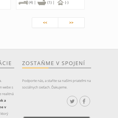
(4) |
(1) |
(-)
<<
>>
ÁCIE
ZOSTAŇME V SPOJENÍ
a.
Podporte nás, a staňte sa našími priateľmi na
m webe s
sociálnych sieťach. Ďakujeme.
 realitná
ok a
ne v
, ktorý