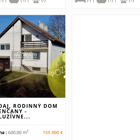
DAJ, RODINNÝ DOM
ENČANY -
LUZÍVNE...
2
ha :
600.00 m
155 000 €