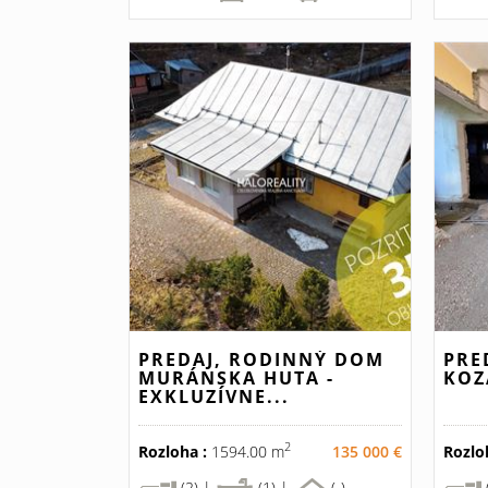
PREDAJ, RODINNÝ DOM
PRE
MURÁNSKA HUTA -
KOZ
EXKLUZÍVNE...
2
Rozloha :
1594.00 m
135 000 €
Rozlo
(2) |
(1) |
(-)