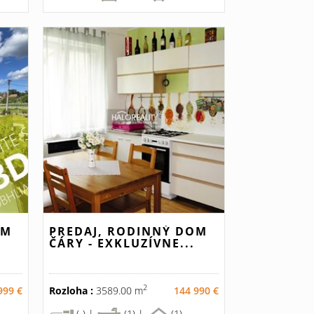
OM
PREDAJ, RODINNÝ DOM
ČÁRY - EXKLUZÍVNE...
2
999 €
Rozloha :
3589.00 m
144 990 €
(-) |
(1) |
(1)