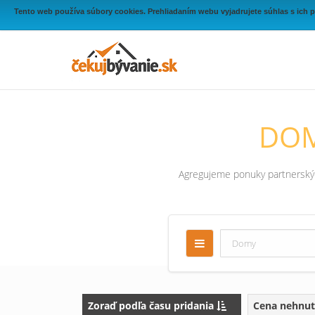
Tento web používa súbory cookies. Prehliadaním webu vyjadrujete súhlas s ich 
DOM
Agregujeme ponuky partnerských
Zoraď podľa času pridania
Cena nehnut