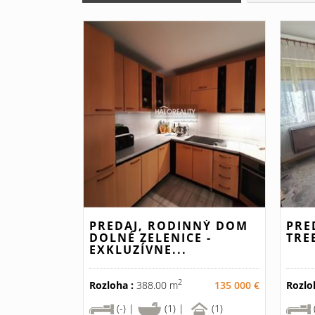
PREDAJ, RODINNÝ DOM
PRE
DOLNÉ ZELENICE -
TRE
EXKLUZÍVNE...
2
Rozloha :
388.00 m
135 000 €
Rozlo
(-) |
(1) |
(1)