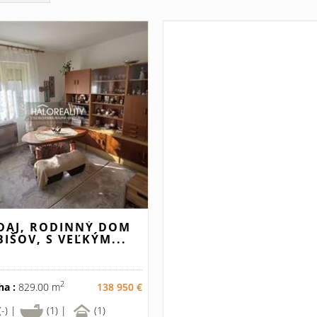
DAJ, RODINNÝ DOM
BIŠOV, S VEĽKÝM...
2
ha :
829.00 m
138 950 €
(-) |
(1) |
(1)