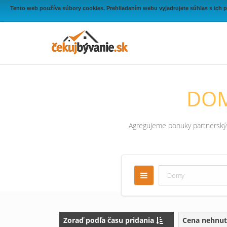
Tento web používa súbory cookies. Prehliadaním webu vyjadrujete súhlas s ich 
DOM
Agregujeme ponuky partnerských
Zoraď podľa času pridania
Cena nehnut