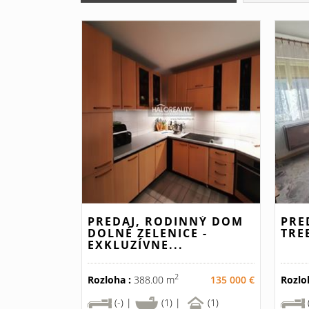
PREDAJ, RODINNÝ DOM
PRE
DOLNÉ ZELENICE -
TRE
EXKLUZÍVNE...
2
Rozloha :
388.00 m
135 000 €
Rozlo
(-) |
(1) |
(1)