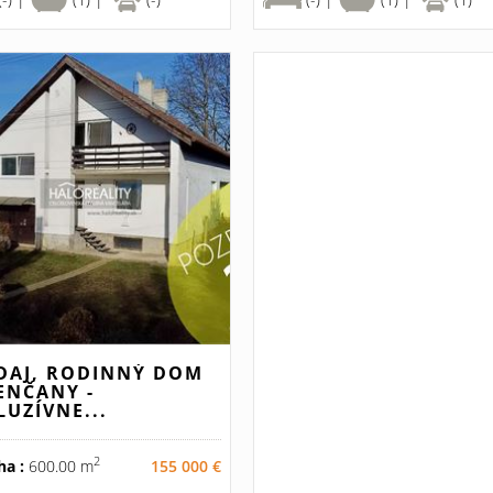
DAJ, RODINNÝ DOM
ENČANY -
LUZÍVNE...
2
ha :
600.00 m
155 000 €