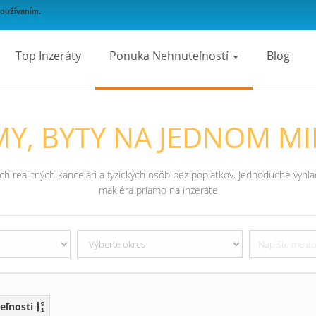
používaním.
Top Inzeráty
Ponuka Nehnuteľností
Blog
Y, BYTY NA JEDNOM MI
 realitných kancelárí a fyzických osôb bez poplatkov. Jednoduché vyhľad
makléra priamo na inzeráte
eľnosti