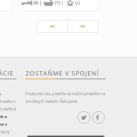
(4) |
(1) |
(-)
<<
>>
ÁCIE
ZOSTAŇME V SPOJENÍ
a.
Podporte nás, a staňte sa našími priateľmi na
m webe s
sociálnych sieťach. Ďakujeme.
 realitná
ok a
ne v
, ktorý