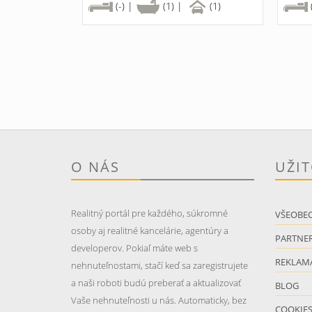
(-) |
(1) |
(1)
O NÁS
UŽI
Realitný portál pre každého, súkromné
VŠEOBE
osoby aj realitné kancelárie, agentúry a
PARTNER
developerov. Pokiaľ máte web s
REKLAM
nehnuteľnostami, stačí keď sa zaregistrujete
a naši roboti budú preberať a aktualizovať
BLOG
Vaše nehnuteľnosti u nás. Automaticky, bez
COOKIE