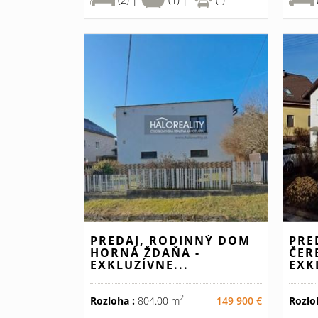
PREDAJ, RODINNÝ DOM
PRE
HORNÁ ŽDAŇA -
ČER
EXKLUZÍVNE...
EXK
2
Rozloha :
804.00 m
149 900 €
Rozlo