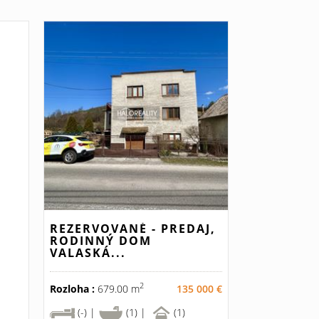
REZERVOVANÉ - PREDAJ,
RODINNÝ DOM
VALASKÁ...
2
Rozloha :
679.00 m
135 000 €
(-) |
(1) |
(1)