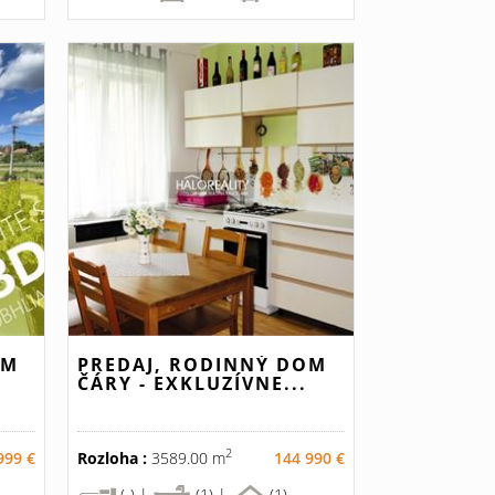
OM
PREDAJ, RODINNÝ DOM
ČÁRY - EXKLUZÍVNE...
2
999 €
Rozloha :
3589.00 m
144 990 €
(-) |
(1) |
(1)