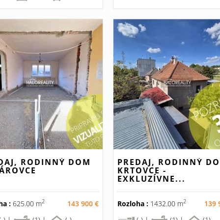
DAJ, RODINNÝ DOM
PREDAJ, RODINNÝ D
ÁROVCE
KRTOVCE -
EXKLUZÍVNE...
2
2
ha :
625.00 m
143 900 €
Rozloha :
1432.00 m
139 
(-) |
(1) |
(-)
(-) |
(1) |
(1)