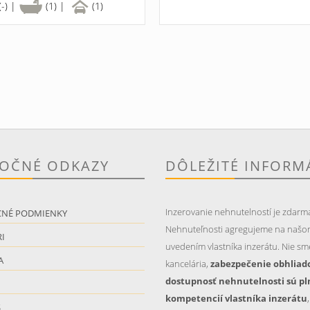
(-) |
(1) |
(1)
TOČNÉ ODKAZY
DÔLEŽITÉ INFORM
Inzerovanie nehnutelností je zdarm
CNÉ PODMIENKY
Nehnuteľnosti agregujeme na našo
I
uvedením vlastníka inzerátu. Nie sme
A
kancelária,
zabezpečenie obhliad
dostupnosť nehnutelnosti sú pl
kompetencií vlastníka inzerátu
S