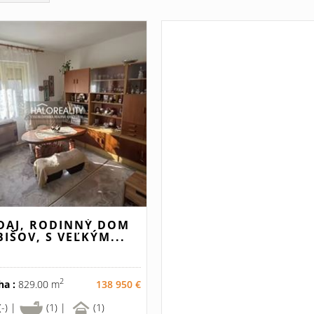
DAJ, RODINNÝ DOM
BIŠOV, S VEĽKÝM...
2
ha :
829.00 m
138 950 €
(-) |
(1) |
(1)