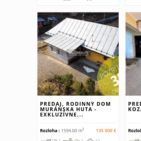
PREDAJ, RODINNÝ DOM
PRE
MURÁNSKA HUTA -
KOZ
EXKLUZÍVNE...
2
Rozloha :
1594.00 m
135 000 €
Rozlo
(2) |
(1) |
(-)