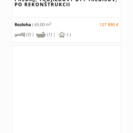
PO REKONŠTRUKCII
2
Rozloha :
65.00 m
127 890 €
(3) |
(1) |
(-)