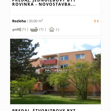
PREDAJ, JEDNOIZBOVÝ BYT
ROVINKA - NOVOSTAVBA...
2
Rozloha :
30.00 m
0 €
(1) |
(1) |
(-)
PREDAJ, ŠTVORIZBOVÝ BYT