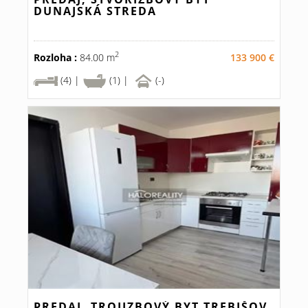
DUNAJSKÁ STREDA
2
Rozloha :
84.00 m
133 900 €
(4) |
(1) |
(-)
PREDAJ, TROJIZBOVÝ BYT TREBIŠOV,