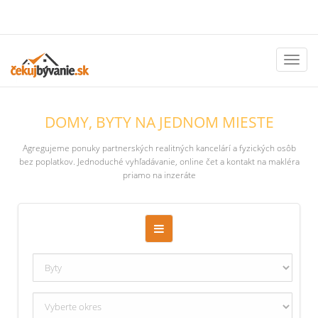
Toggl
naviga
DOMY, BYTY NA JEDNOM MIESTE
Agregujeme ponuky partnerských realitných kancelárí a fyzických osôb
bez poplatkov. Jednoduché vyhľadávanie, online čet a kontakt na makléra
priamo na inzeráte