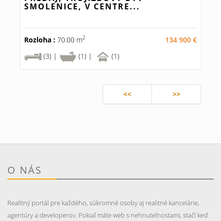
SMOLENICE, V CENTRE...
2
Rozloha :
70.00 m
134 900 €
(3) |
(1) |
(1)
<<
>>
O NÁS
Realitný portál pre každého, súkromné osoby aj realitné kancelárie,
agentúry a developerov. Pokiaľ máte web s nehnuteľnostami, stačí keď