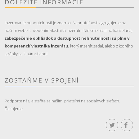
DÔLEŽITÉ INFORMÁCIE
Inzerovanie nehnutelností je zdarma. Nehnuteľnosti agregujeme na
našom webe s uvedením vlastníka inzerátu. Nie sme realitná kancelária,
zabezpečenie obhliadok a dostupnosť nehnutelnosti sú plne v
kompetencií vlastníka inzerátu
, ktorý inzerát zadal, alebo z ktorého
stránky sa k nám stiahol.
ZOSTAŇME V SPOJENÍ
Podporte nás, a staňte sa našími priateľmi na sociálnych sieťach.
Ďakujeme.