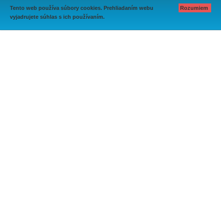
Tento web používa súbory cookies. Prehliadaním webu
Rozumiem
vyjadrujete súhlas s ich používaním.