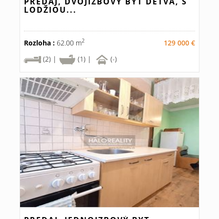
PREDAJ, DVOJIZBOVÝ BYT DETVA, S
LODŽIOU...
2
Rozloha :
62.00 m
129 000 €
(2) |
(1) |
(-)