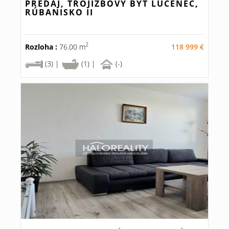
PREDAJ, TROJIZBOVÝ BYT LUČENEC,
RÚBANISKO II
2
Rozloha :
76.00 m
118 999 €
(3) |
(1) |
(-)