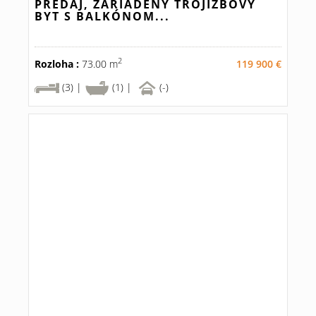
PREDAJ, ZARIADENÝ TROJIZBOVÝ
BYT S BALKÓNOM...
2
Rozloha :
73.00 m
119 900 €
(3) |
(1) |
(-)