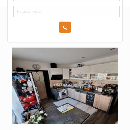
Zoraď podľa času pridania
Cena nehnuteľnosti