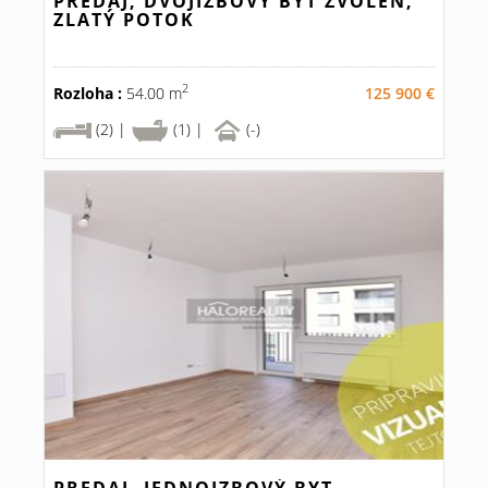
PREDAJ, DVOJIZBOVÝ BYT ZVOLEN,
ZLATÝ POTOK
2
Rozloha :
54.00 m
125 900 €
(2) |
(1) |
(-)