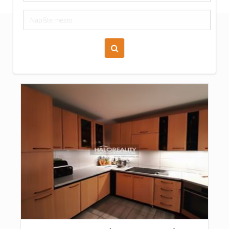
Zoraď podľa času pridania
Cena nehnuteľnosti