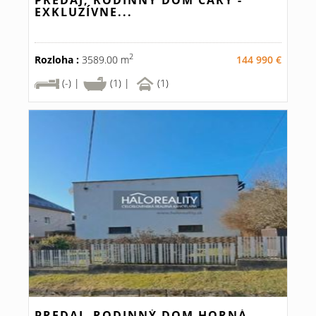
PREDAJ, RODINNÝ DOM ČÁRY -
EXKLUZÍVNE...
2
Rozloha :
3589.00 m
144 990 €
(-) |
(1) |
(1)
PREDAJ, RODINNÝ DOM HORNÁ