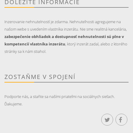
DÔLEŽITÉ INFORMÁCIE
Inzerovanie nehnutelností je zdarma. Nehnuteľnosti agregujeme na
našom webe s uvedením vlastníka inzerátu. Nie sme realitná kancelária,
zabezpečenie obhliadok a dostupnosť nehnutelnosti sú plne v
kompetencií vlastníka inzerátu
, ktorý inzerát zadal, alebo z ktorého
stránky sa k nám stiahol.
ZOSTAŇME V SPOJENÍ
Podporte nás, a staňte sa našími priateľmi na sociálnych sieťach.
Ďakujeme.