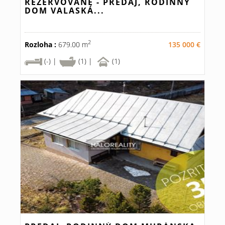
REZERVOVANÉ - PREDAJ, RODINNÝ
DOM VALASKÁ...
2
Rozloha :
679.00 m
135 000 €
(-) |
(1) |
(1)