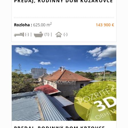
PREDAJ, RODINNÝ DOM KOZÁROVCE
2
Rozloha :
625.00 m
143 900 €
(-) |
(1) |
(-)