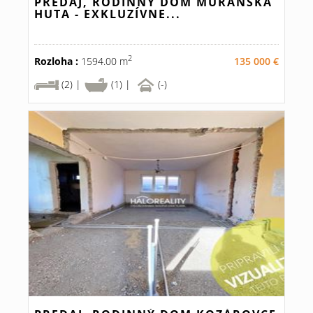
PREDAJ, RODINNÝ DOM MURÁNSKA
HUTA - EXKLUZÍVNE...
2
Rozloha :
1594.00 m
135 000 €
(2) |
(1) |
(-)