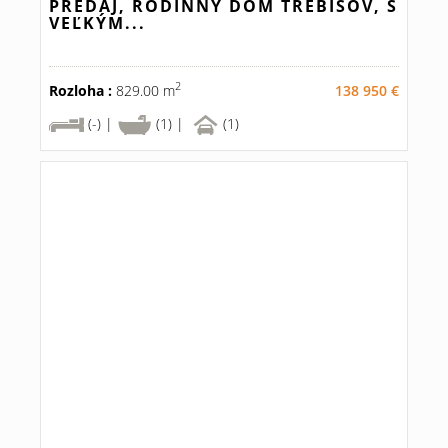
PREDAJ, RODINNÝ DOM TREBIŠOV, S
VEĽKÝM...
2
Rozloha :
829.00 m
138 950 €
(-) |
(1) |
(1)