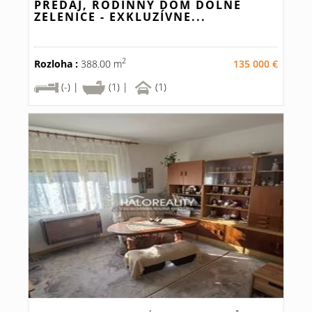
PREDAJ, RODINNÝ DOM DOLNÉ
ZELENICE - EXKLUZÍVNE...
2
Rozloha :
388.00 m
135 000 €
(-) |
(1) |
(1)