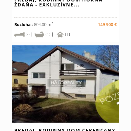
ŽDAŇA - EXKLUZÍVNE...
2
Rozloha :
804.00 m
149 900 €
(-) |
(1) |
(1)
PREDAJ, RODINNÝ DOM ČERENČANY