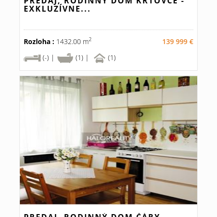
PREDAJ, RODINNÝ DOM KRTOVCE -
EXKLUZÍVNE...
2
Rozloha :
1432.00 m
139 999 €
(-) |
(1) |
(1)