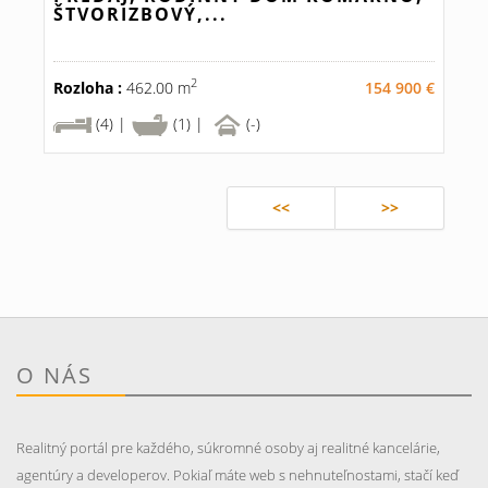
ŠTVORIZBOVÝ,...
2
Rozloha :
462.00 m
154 900 €
(4) |
(1) |
(-)
<<
>>
O NÁS
Realitný portál pre každého, súkromné osoby aj realitné kancelárie,
agentúry a developerov. Pokiaľ máte web s nehnuteľnostami, stačí keď