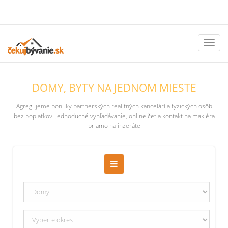
Toggl
naviga
DOMY, BYTY NA JEDNOM MIESTE
Agregujeme ponuky partnerských realitných kancelárí a fyzických osôb
bez poplatkov. Jednoduché vyhľadávanie, online čet a kontakt na makléra
priamo na inzeráte