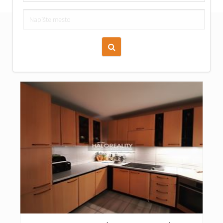
Zoraď podľa času pridania
Cena nehnuteľnosti