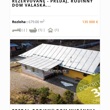
REZERVOVANÉ - PREDAJ, RODINNÝ
DOM VALASKÁ...
2
Rozloha :
679.00 m
135 000 €
(-) |
(1) |
(1)