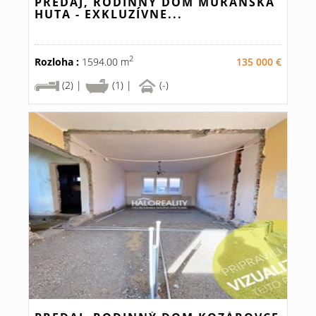
PREDAJ, RODINNÝ DOM MURÁNSKA
HUTA - EXKLUZÍVNE...
2
Rozloha :
1594.00 m
135 000 €
(2) |
(1) |
(-)