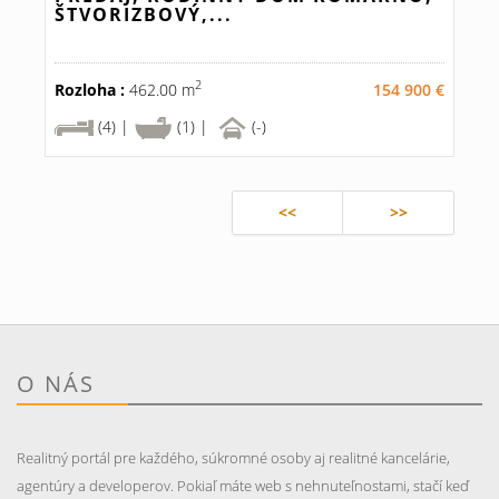
ŠTVORIZBOVÝ,...
2
Rozloha :
462.00 m
154 900 €
(4) |
(1) |
(-)
<<
>>
O NÁS
Realitný portál pre každého, súkromné osoby aj realitné kancelárie,
agentúry a developerov. Pokiaľ máte web s nehnuteľnostami, stačí keď