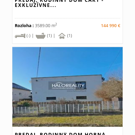
PREDAJ, RODINNÝ DOM ČÁRY -
EXKLUZÍVNE...
2
Rozloha :
3589.00 m
144 990 €
(-) |
(1) |
(1)
PREDAJ, RODINNÝ DOM HORNÁ