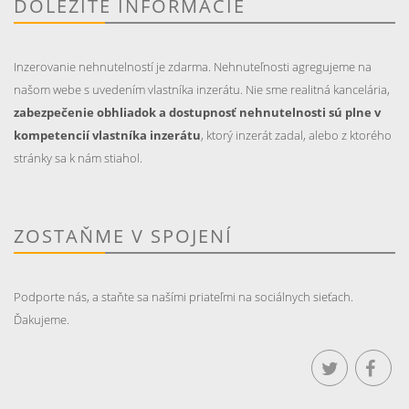
DÔLEŽITÉ INFORMÁCIE
Inzerovanie nehnutelností je zdarma. Nehnuteľnosti agregujeme na
našom webe s uvedením vlastníka inzerátu. Nie sme realitná kancelária,
zabezpečenie obhliadok a dostupnosť nehnutelnosti sú plne v
kompetencií vlastníka inzerátu
, ktorý inzerát zadal, alebo z ktorého
stránky sa k nám stiahol.
ZOSTAŇME V SPOJENÍ
Podporte nás, a staňte sa našími priateľmi na sociálnych sieťach.
Ďakujeme.