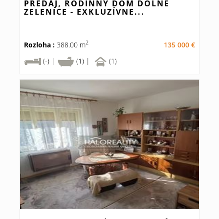
PREDAJ, RODINNÝ DOM DOLNÉ
ZELENICE - EXKLUZÍVNE...
2
Rozloha :
388.00 m
135 000 €
(-) |
(1) |
(1)