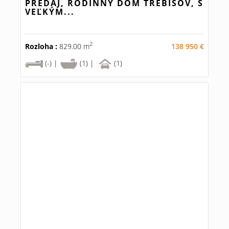
PREDAJ, RODINNÝ DOM TREBIŠOV, S
VEĽKÝM...
2
Rozloha :
829.00 m
138 950 €
(-) |
(1) |
(1)