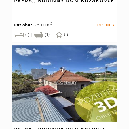
PREDAJ, RODINNÝ DOM KOZÁROVCE
2
Rozloha :
625.00 m
143 900 €
(-) |
(1) |
(-)