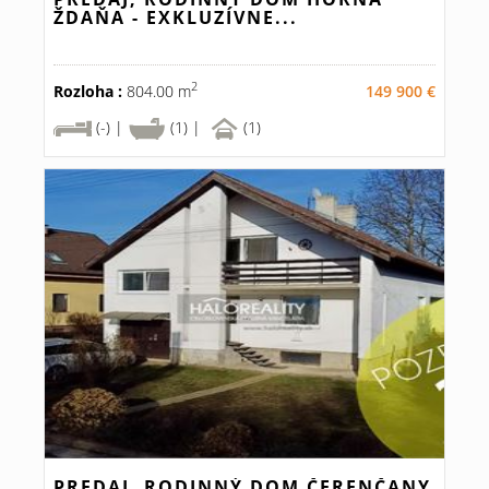
ŽDAŇA - EXKLUZÍVNE...
2
Rozloha :
804.00 m
149 900 €
(-) |
(1) |
(1)
PREDAJ, RODINNÝ DOM ČERENČANY