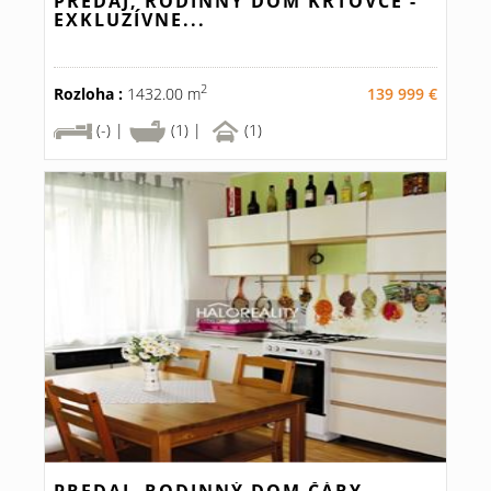
PREDAJ, RODINNÝ DOM KRTOVCE -
EXKLUZÍVNE...
2
Rozloha :
1432.00 m
139 999 €
(-) |
(1) |
(1)