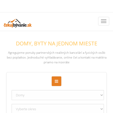
Toggl
naviga
DOMY, BYTY NA JEDNOM MIESTE
Agregujeme ponuky partnerských realitných kancelárí a fyzických osôb
bez poplatkov. Jednoduché vyhľadávanie, online čet a kontakt na makléra
priamo na inzeráte