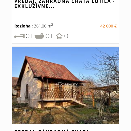
PREDAJ, ZÁHRADNÁ CHATA LUTILA -
EXKLUZÍVNE...
2
Rozloha :
361.00 m
42 000 €
(-) |
(-) |
(-)