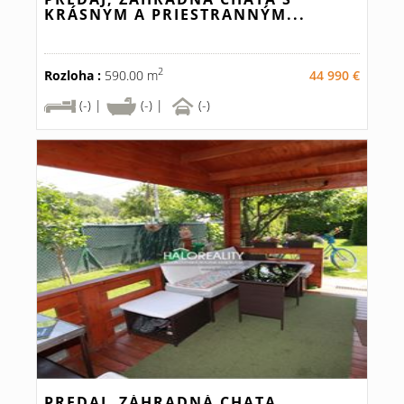
KRÁSNYM A PRIESTRANNÝM...
2
Rozloha :
590.00 m
44 990 €
(-) |
(-) |
(-)
PREDAJ, ZÁHRADNÁ CHATA