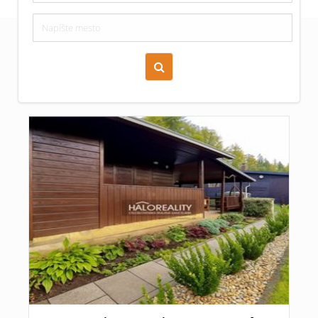
Zoraď podľa času pridania
Cena nehnuteľnosti