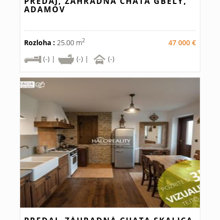
PREDAJ, ZÁHRADNÁ CHATA GBELY,
ADAMOV
2
Rozloha :
25.00 m
47 000 €
(-) |
(-) |
(-)