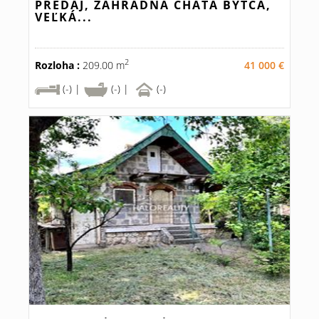
PREDAJ, ZÁHRADNÁ CHATA BYTČA,
VEĽKÁ...
2
Rozloha :
209.00 m
41 000 €
(-) |
(-) |
(-)