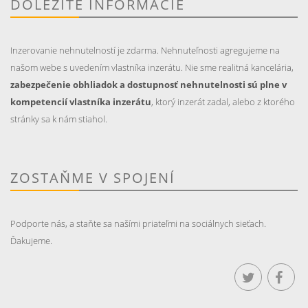
DÔLEŽITÉ INFORMÁCIE
Inzerovanie nehnutelností je zdarma. Nehnuteľnosti agregujeme na
našom webe s uvedením vlastníka inzerátu. Nie sme realitná kancelária,
zabezpečenie obhliadok a dostupnosť nehnutelnosti sú plne v
kompetencií vlastníka inzerátu
, ktorý inzerát zadal, alebo z ktorého
stránky sa k nám stiahol.
ZOSTAŇME V SPOJENÍ
Podporte nás, a staňte sa našími priateľmi na sociálnych sieťach.
Ďakujeme.