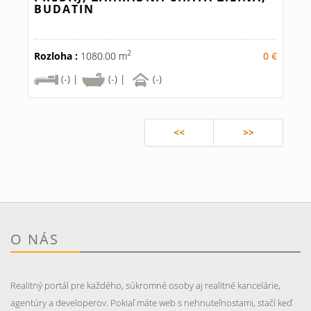
BUDATIN
2
Rozloha :
1080.00 m
0 €
(-) |
(-) |
(-)
<<
>>
O NÁS
Realitný portál pre každého, súkromné osoby aj realitné kancelárie,
agentúry a developerov. Pokiaľ máte web s nehnuteľnostami, stačí keď