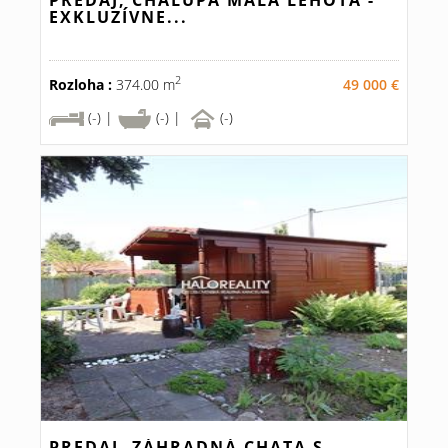
PREDAJ, CHALUPA MALÁ LEHOTA -
EXKLUZÍVNE...
2
Rozloha :
374.00 m
49 000 €
(-) |
(-) |
(-)
PREDAJ, ZÁHRADNÁ CHATA S