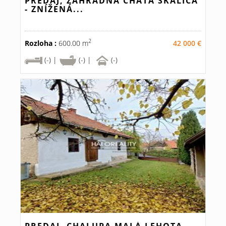
PREDAJ, ZÁHRADNÁ CHATA SKALICA
- ZNÍŽENÁ...
2
Rozloha :
600.00 m
42 000 €
(-) |
(-) |
(-)