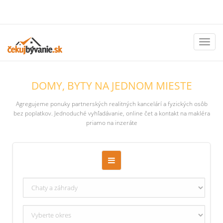
Toggl
naviga
DOMY, BYTY NA JEDNOM MIESTE
Agregujeme ponuky partnerských realitných kancelárí a fyzických osôb
bez poplatkov. Jednoduché vyhľadávanie, online čet a kontakt na makléra
priamo na inzeráte