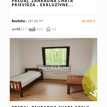
PREDAJ, ZÁHRADNÁ CHATA
PRIEVIDZA - EXKLUZÍVNE...
2
Rozloha :
281.00 m
44 000 €
(-) |
(-) |
(-)