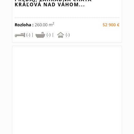
KRÁĽOVÁ NAD VÁHOM...
2
Rozloha :
260.00 m
52 900 €
(-) |
(-) |
(-)