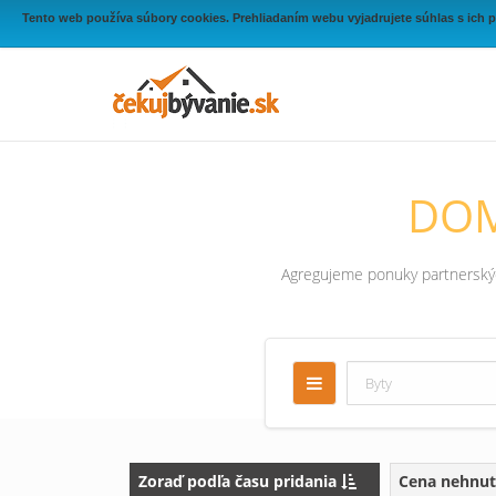
Tento web používa súbory cookies. Prehliadaním webu vyjadrujete súhlas s ich 
DOM
Agregujeme ponuky partnerských
Zoraď podľa času pridania
Cena nehnut