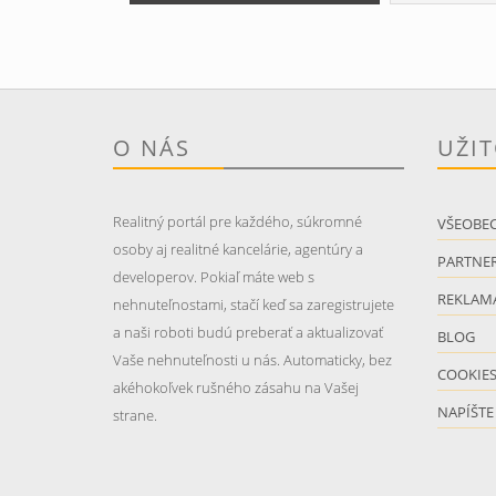
O NÁS
UŽI
Realitný portál pre každého, súkromné
VŠEOBE
osoby aj realitné kancelárie, agentúry a
PARTNER
developerov. Pokiaľ máte web s
REKLAM
nehnuteľnostami, stačí keď sa zaregistrujete
a naši roboti budú preberať a aktualizovať
BLOG
Vaše nehnuteľnosti u nás. Automaticky, bez
COOKIE
akéhokoľvek rušného zásahu na Vašej
NAPÍŠTE
strane.