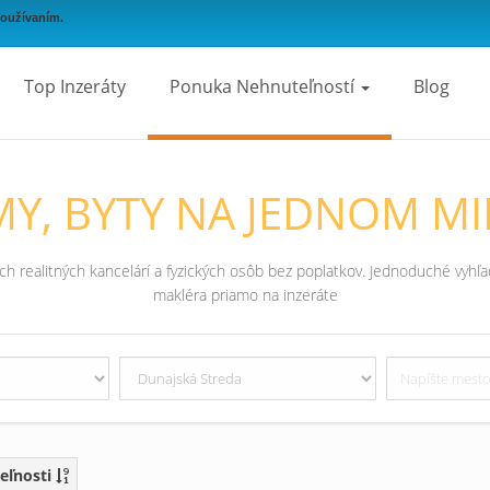
používaním.
Top Inzeráty
Ponuka Nehnuteľností
Blog
Y, BYTY NA JEDNOM MI
 realitných kancelárí a fyzických osôb bez poplatkov. Jednoduché vyhľad
makléra priamo na inzeráte
eľnosti