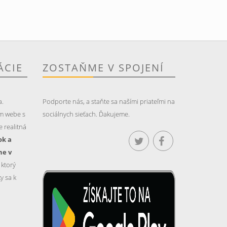
ÁCIE
ZOSTAŇME V SPOJENÍ
a.
Podporte nás, a staňte sa našími priateľmi na
m webe s
sociálnych sieťach. Ďakujeme.
 realitná
ok a
ne v
, ktorý
y sa k