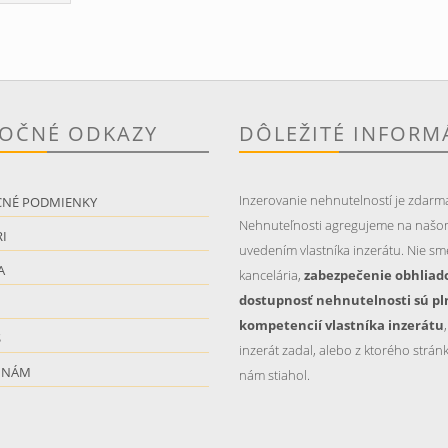
TOČNÉ ODKAZY
DÔLEŽITÉ INFORM
Inzerovanie nehnutelností je zdarm
CNÉ PODMIENKY
Nehnuteľnosti agregujeme na našo
I
uvedením vlastníka inzerátu. Nie sme
A
kancelária,
zabezpečenie obhliad
dostupnosť nehnutelnosti sú pl
kompetencií vlastníka inzerátu
S
inzerát zadal, alebo z ktorého stránk
 NÁM
nám stiahol.