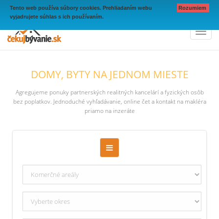
Tento web používa súbory cookies. Prehliadaním webu
Rozumiem
vyjadrujete súhlas s ich používaním.
Toggl
naviga
DOMY, BYTY NA JEDNOM MIESTE
Agregujeme ponuky partnerských realitných kancelárí a fyzických osôb
bez poplatkov. Jednoduché vyhľadávanie, online čet a kontakt na makléra
priamo na inzeráte