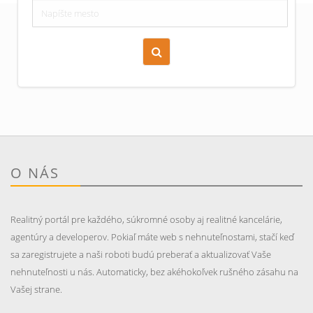
Zoraď podľa času pridania
Cena nehnuteľnosti
O NÁS
Realitný portál pre každého, súkromné osoby aj realitné kancelárie,
agentúry a developerov. Pokiaľ máte web s nehnuteľnostami, stačí keď
sa zaregistrujete a naši roboti budú preberať a aktualizovať Vaše
nehnuteľnosti u nás. Automaticky, bez akéhokoľvek rušného zásahu na
Vašej strane.