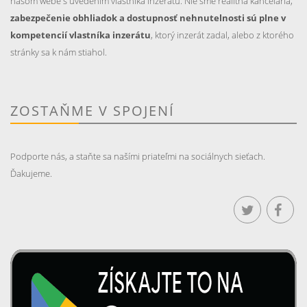
našom webe s uvedením vlastníka inzerátu. Nie sme realitná kancelária,
zabezpečenie obhliadok a dostupnosť nehnutelnosti sú plne v
kompetencií vlastníka inzerátu
, ktorý inzerát zadal, alebo z ktorého
stránky sa k nám stiahol.
ZOSTAŇME V SPOJENÍ
Podporte nás, a staňte sa našími priateľmi na sociálnych sieťach.
Ďakujeme.