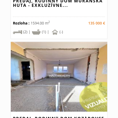
PREDAJ, RODINNÝ DOM MURÁNSKA
HUTA - EXKLUZÍVNE...
2
Rozloha :
1594.00 m
135 000 €
(2) |
(1) |
(-)