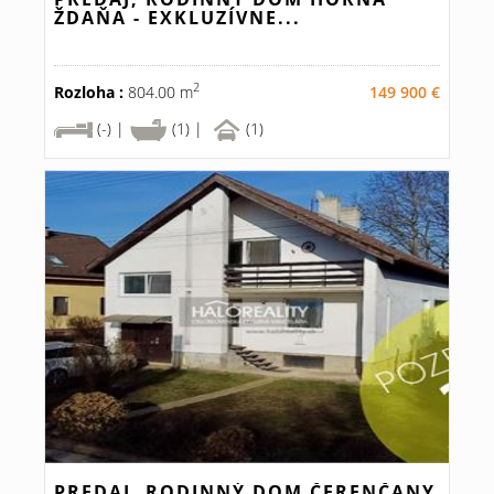
ŽDAŇA - EXKLUZÍVNE...
2
Rozloha :
804.00 m
149 900 €
(-) |
(1) |
(1)
PREDAJ, RODINNÝ DOM ČERENČANY