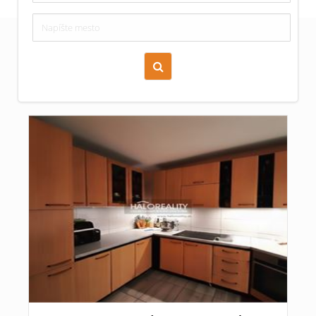
Zoraď podľa času pridania
Cena nehnuteľnosti