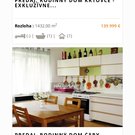
PREDAJ, RODINNÝ DOM KRTOVCE -
EXKLUZÍVNE...
2
Rozloha :
1432.00 m
139 999 €
(-) |
(1) |
(1)