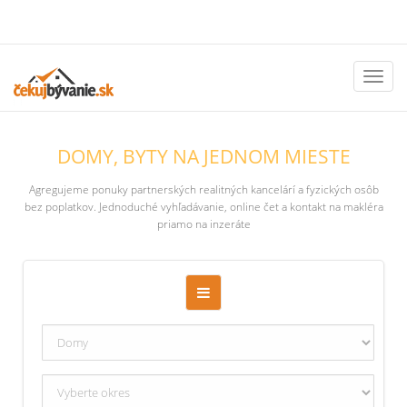
Toggl
naviga
DOMY, BYTY NA JEDNOM MIESTE
Agregujeme ponuky partnerských realitných kancelárí a fyzických osôb
bez poplatkov. Jednoduché vyhľadávanie, online čet a kontakt na makléra
priamo na inzeráte