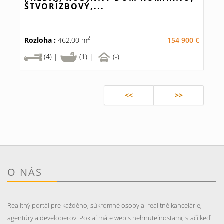
ŠTVORIZBOVÝ,...
2
Rozloha :
462.00 m
154 900 €
(4) |
(1) |
(-)
<<
>>
O NÁS
Realitný portál pre každého, súkromné osoby aj realitné kancelárie,
agentúry a developerov. Pokiaľ máte web s nehnuteľnostami, stačí keď