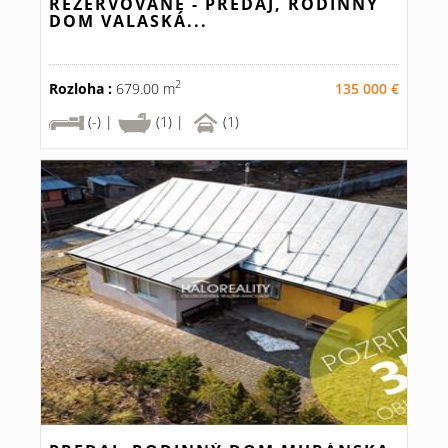
REZERVOVANÉ - PREDAJ, RODINNÝ
DOM VALASKÁ...
2
Rozloha :
679.00 m
135 000 €
(-) |
(1) |
(1)