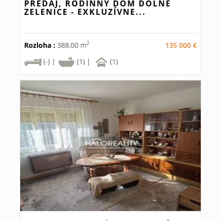
PREDAJ, RODINNÝ DOM DOLNÉ
ZELENICE - EXKLUZÍVNE...
2
Rozloha :
388.00 m
135 000 €
(-) |
(1) |
(1)