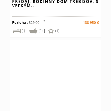
PREDAJ, RODINNÝ DOM TREBIŠOV, S
VEĽKÝM...
2
Rozloha :
829.00 m
138 950 €
(-) |
(1) |
(1)