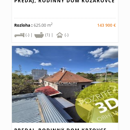
PREDAJ, RODINNÝ DOM KOZÁROVCE
2
Rozloha :
625.00 m
143 900 €
(-) |
(1) |
(-)