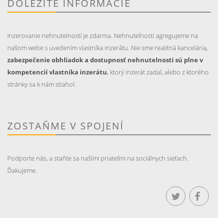
DÔLEŽITÉ INFORMÁCIE
Inzerovanie nehnutelností je zdarma. Nehnuteľnosti agregujeme na
našom webe s uvedením vlastníka inzerátu. Nie sme realitná kancelária,
zabezpečenie obhliadok a dostupnosť nehnutelnosti sú plne v
kompetencií vlastníka inzerátu
, ktorý inzerát zadal, alebo z ktorého
stránky sa k nám stiahol.
ZOSTAŇME V SPOJENÍ
Podporte nás, a staňte sa našími priateľmi na sociálnych sieťach.
Ďakujeme.