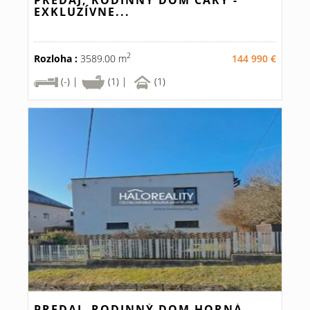
PREDAJ, RODINNÝ DOM ČÁRY -
EXKLUZÍVNE...
2
Rozloha :
3589.00 m
144 990 €
(-) |
(1) |
(1)
PREDAJ, RODINNÝ DOM HORNÁ