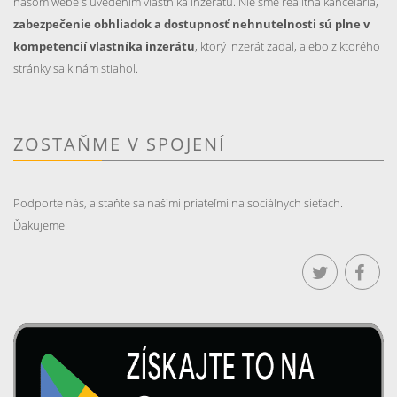
našom webe s uvedením vlastníka inzerátu. Nie sme realitná kancelária,
zabezpečenie obhliadok a dostupnosť nehnutelnosti sú plne v
kompetencií vlastníka inzerátu
, ktorý inzerát zadal, alebo z ktorého
stránky sa k nám stiahol.
ZOSTAŇME V SPOJENÍ
Podporte nás, a staňte sa našími priateľmi na sociálnych sieťach.
Ďakujeme.