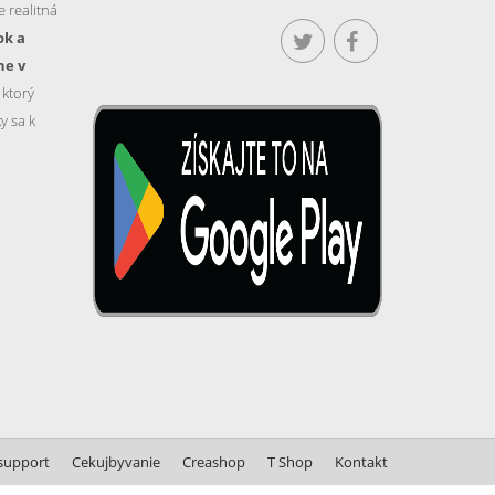
 realitná
ok a
ne v
, ktorý
y sa k
support
Cekujbyvanie
Creashop
T Shop
Kontakt