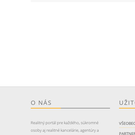
O NÁS
UŽI
Realitný portál pre každého, súkromné
VŠEOBE
osoby aj realitné kancelárie, agentúry a
PARTNER