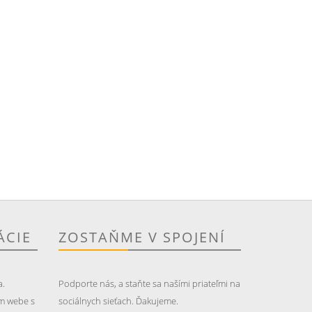
ÁCIE
ZOSTAŇME V SPOJENÍ
a.
Podporte nás, a staňte sa našími priateľmi na
m webe s
sociálnych sieťach. Ďakujeme.