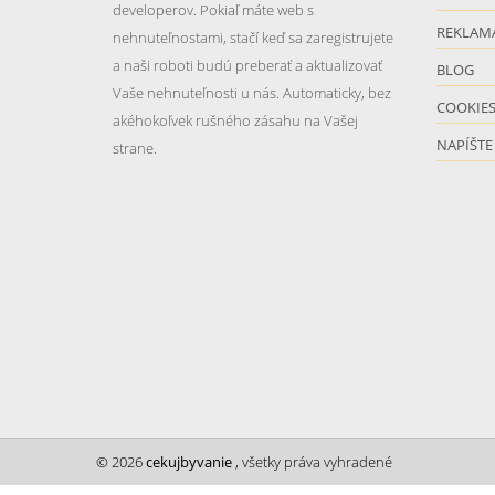
developerov. Pokiaľ máte web s
REKLAM
nehnuteľnostami, stačí keď sa zaregistrujete
a naši roboti budú preberať a aktualizovať
BLOG
Vaše nehnuteľnosti u nás. Automaticky, bez
COOKIE
akéhokoľvek rušného zásahu na Vašej
NAPÍŠTE
strane.
© 2026
cekujbyvanie
, všetky práva vyhradené