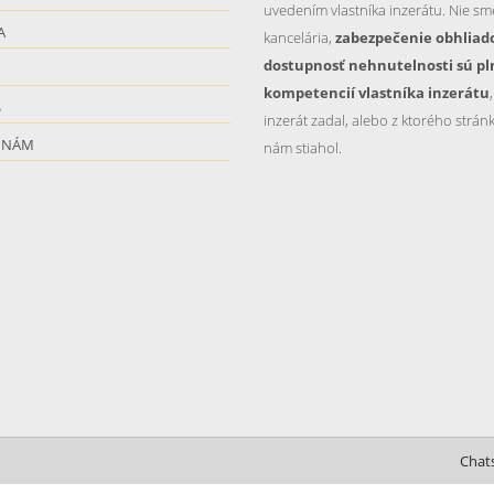
uvedením vlastníka inzerátu. Nie sme
A
kancelária,
zabezpečenie obhliad
dostupnosť nehnutelnosti sú pl
kompetencií vlastníka inzerátu
S
inzerát zadal, alebo z ktorého stránk
 NÁM
nám stiahol.
Chat