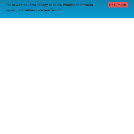
Tento web používa súbory cookies. Prehliadaním webu
Rozumiem
vyjadrujete súhlas s ich používaním.