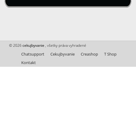
© 2026
cekujbyvanie
, všetky práva vyhradené
Chatsupport
Cekujbyvanie
Creashop
T Shop
Kontakt