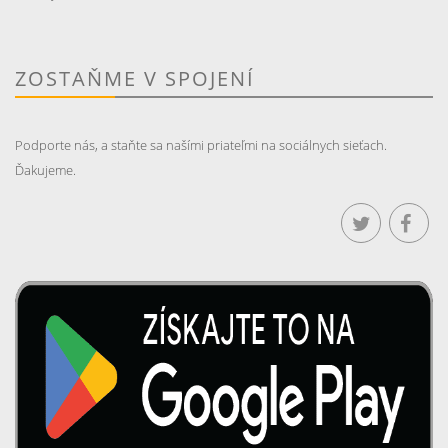
ZOSTAŇME V SPOJENÍ
Podporte nás, a staňte sa našími priateľmi na sociálnych sieťach.
Ďakujeme.