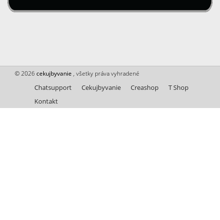
© 2026
cekujbyvanie
, všetky práva vyhradené
Chatsupport
Cekujbyvanie
Creashop
T Shop
Kontakt