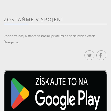
ZOSTAŇME V SPOJENÍ
Podporte nás, a staňte sa našími priateľmi na sociálnych sieťach.
Ďakujeme.