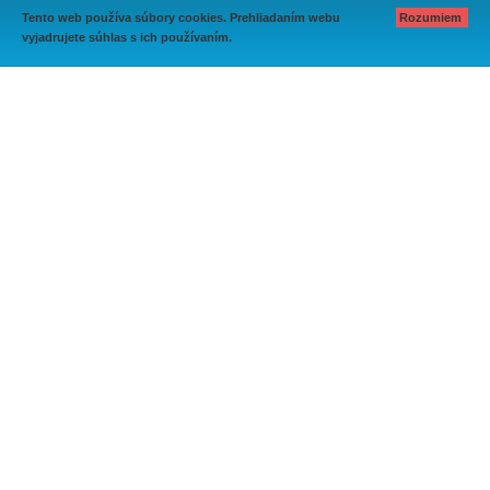
Tento web používa súbory cookies. Prehliadaním webu
Rozumiem
vyjadrujete súhlas s ich používaním.