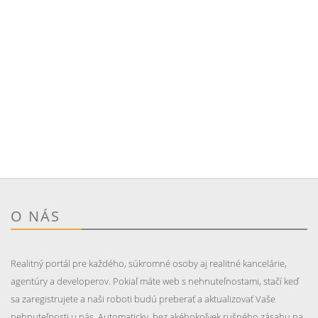
O NÁS
Realitný portál pre každého, súkromné osoby aj realitné kancelárie,
agentúry a developerov. Pokiaľ máte web s nehnuteľnostami, stačí keď
sa zaregistrujete a naši roboti budú preberať a aktualizovať Vaše
nehnuteľnosti u nás. Automaticky, bez akéhokoľvek rušného zásahu na