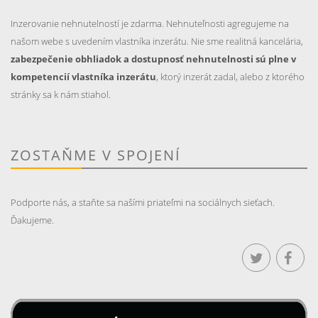
Inzerovanie nehnutelností je zdarma. Nehnuteľnosti agregujeme na
našom webe s uvedením vlastníka inzerátu. Nie sme realitná kancelária,
zabezpečenie obhliadok a dostupnosť nehnutelnosti sú plne v
kompetencií vlastníka inzerátu
, ktorý inzerát zadal, alebo z ktorého
stránky sa k nám stiahol.
ZOSTAŇME V SPOJENÍ
Podporte nás, a staňte sa našími priateľmi na sociálnych sieťach.
Ďakujeme.