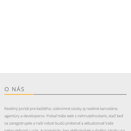
O NÁS
Realitný portál pre každého, súkromné osoby aj realitné kancelárie,
agentúry a developerov. Pokiaľ máte web s nehnuteľnostami, stačí keď
sa zaregistrujete a naši roboti budú preberať a aktualizovať Vaše
nehnuteľnosti u nás. Automaticky, bez akéhokoľvek rušného zásahu na