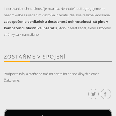
Inzerovanie nehnutelností je zdarma. Nehnuteľnosti agregujeme na
našom webe s uvedením vlastníka inzerátu. Nie sme realitná kancelária,
zabezpečenie obhliadok a dostupnosť nehnutelnosti sú plne v
kompetencií vlastníka inzerátu
, ktorý inzerát zadal, alebo z ktorého
stránky sa k nám stiahol.
ZOSTAŇME V SPOJENÍ
Podporte nás, a staňte sa našími priateľmi na sociálnych sieťach.
Ďakujeme.