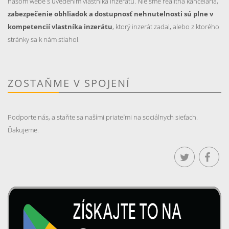
našom webe s uvedením vlastníka inzerátu. Nie sme realitná kancelária,
zabezpečenie obhliadok a dostupnosť nehnutelnosti sú plne v
kompetencií vlastníka inzerátu
, ktorý inzerát zadal, alebo z ktorého
stránky sa k nám stiahol.
ZOSTAŇME V SPOJENÍ
Podporte nás, a staňte sa našími priateľmi na sociálnych sieťach.
Ďakujeme.