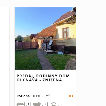
PREDAJ, RODINNÝ DOM
OLCNAVA - ZNÍŽENÁ...
2
Rozloha :
1080.00 m
0 €
(-) |
(1) |
(1)