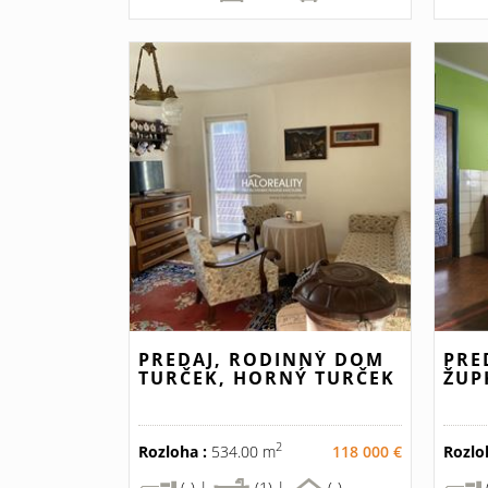
PREDAJ, RODINNÝ DOM
PRE
TURČEK, HORNÝ TURČEK
ŽUP
2
Rozloha :
534.00 m
118 000 €
Rozlo
(-) |
(1) |
(-)