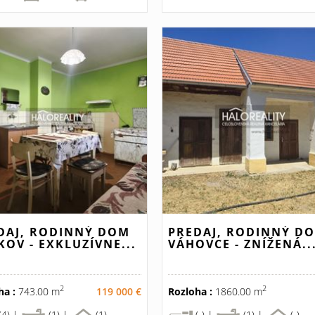
DAJ, RODINNÝ DOM
PREDAJ, RODINNÝ D
KOV - EXKLUZÍVNE...
VÁHOVCE - ZNÍŽENÁ..
2
2
ha :
743.00 m
119 000 €
Rozloha :
1860.00 m
(4) |
(1) |
(1)
(-) |
(1) |
(-)