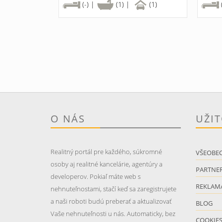
(-) |
(1) |
(1)
O NÁS
UŽI
Realitný portál pre každého, súkromné
VŠEOBE
osoby aj realitné kancelárie, agentúry a
PARTNER
developerov. Pokiaľ máte web s
REKLAM
nehnuteľnostami, stačí keď sa zaregistrujete
a naši roboti budú preberať a aktualizovať
BLOG
Vaše nehnuteľnosti u nás. Automaticky, bez
COOKIE