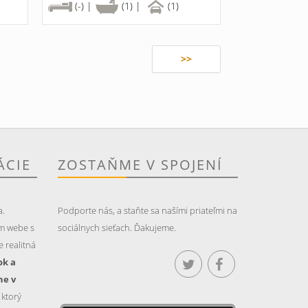
(-) |
(1) |
(1)
>>
ÁCIE
ZOSTAŇME V SPOJENÍ
a.
Podporte nás, a staňte sa našími priateľmi na
m webe s
sociálnych sieťach. Ďakujeme.
 realitná
ok a
ne v
, ktorý