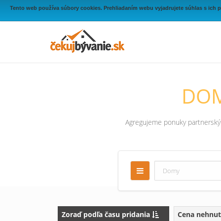
Tento web používa súbory cookies. Prehliadaním webu vyjadrujete súhlas s ich 
DOM
Agregujeme ponuky partnerských
Zoraď podľa času pridania
Cena nehnut