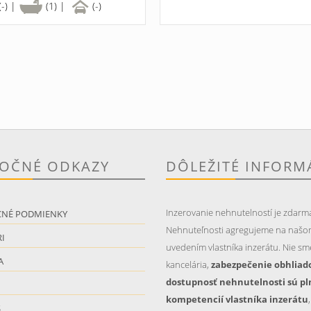
(-) |
(1) |
(-)
TOČNÉ ODKAZY
DÔLEŽITÉ INFORM
Inzerovanie nehnutelností je zdarm
CNÉ PODMIENKY
Nehnuteľnosti agregujeme na našo
I
uvedením vlastníka inzerátu. Nie sme
A
kancelária,
zabezpečenie obhliad
dostupnosť nehnutelnosti sú pl
kompetencií vlastníka inzerátu
S