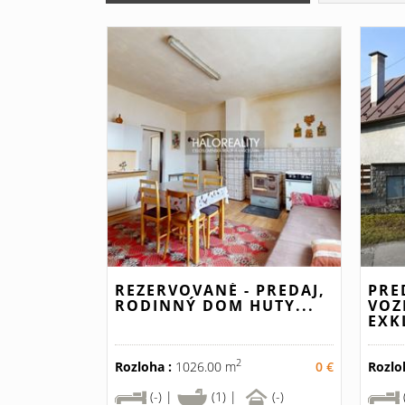
REZERVOVANÉ - PREDAJ,
PRE
RODINNÝ DOM HUTY...
VOZ
EXK
2
Rozloha :
1026.00 m
0 €
Rozlo
(-) |
(1) |
(-)