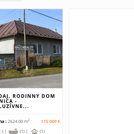
DAJ, RODINNÝ DOM
NICA -
LUZÍVNE...
2
ha :
2624.00 m
115 000 €
(-) |
(1) |
(1)