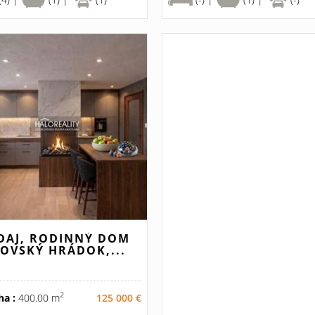
DAJ, RODINNÝ DOM
TOVSKÝ HRÁDOK,...
2
ha :
400.00 m
125 000 €