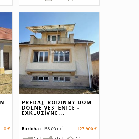
OM
PREDAJ, RODINNÝ DOM
.
DOLNÉ VESTENICE -
EXKLUZÍVNE...
2
0 €
Rozloha :
458.00 m
127 900 €
(-) |
(1) |
(1)