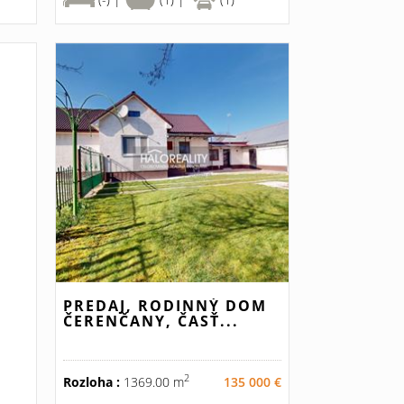
PREDAJ, RODINNÝ DOM
ČERENČANY, ČASŤ...
2
Rozloha :
1369.00 m
135 000 €