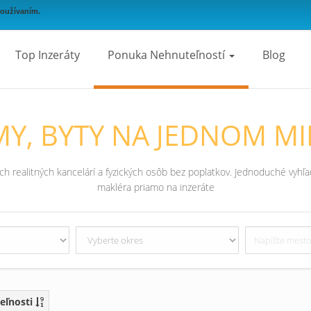
používaním.
Top Inzeráty
Ponuka Nehnuteľností
Blog
Y, BYTY NA JEDNOM MI
 realitných kancelárí a fyzických osôb bez poplatkov. Jednoduché vyhľad
makléra priamo na inzeráte
eľnosti