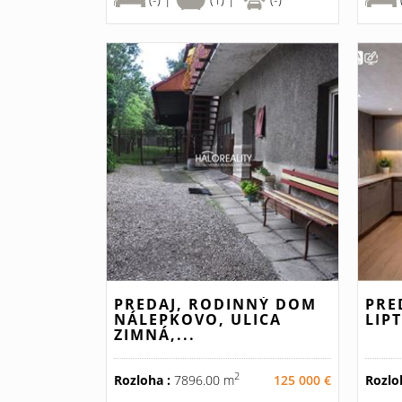
PREDAJ, RODINNÝ DOM
PRE
NÁLEPKOVO, ULICA
LIP
ZIMNÁ,...
2
Rozloha :
7896.00 m
125 000 €
Rozlo