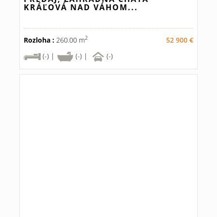
KRÁĽOVÁ NAD VÁHOM...
2
Rozloha :
260.00 m
52 900 €
(-) |
(-) |
(-)