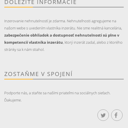
DÔLEŽITÉ INFORMÁCIE
Inzerovanie nehnutelností je zdarma. Nehnuteľnosti agregujeme na
našom webe s uvedením vlastníka inzerátu. Nie sme realitná kancelária,
zabezpečenie obhliadok a dostupnosť nehnutelnosti sú plne v
kompetencií vlastníka inzerátu
, ktorý inzerát zadal, alebo z ktorého
stránky sa k nám stiahol.
ZOSTAŇME V SPOJENÍ
Podporte nás, a staňte sa našími priateľmi na sociálnych sieťach.
Ďakujeme.