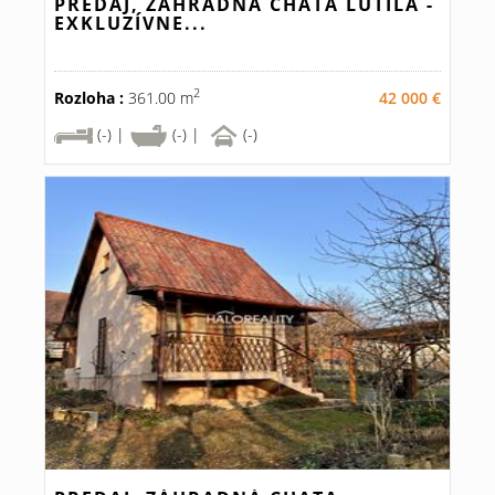
PREDAJ, ZÁHRADNÁ CHATA LUTILA -
EXKLUZÍVNE...
2
Rozloha :
361.00 m
42 000 €
(-) |
(-) |
(-)