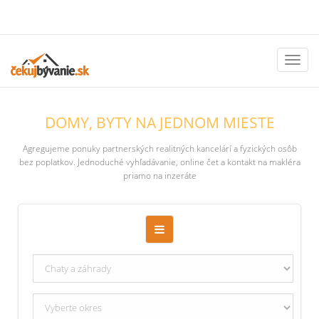
Toggl
naviga
DOMY, BYTY NA JEDNOM MIESTE
Agregujeme ponuky partnerských realitných kancelárí a fyzických osôb
bez poplatkov. Jednoduché vyhľadávanie, online čet a kontakt na makléra
priamo na inzeráte