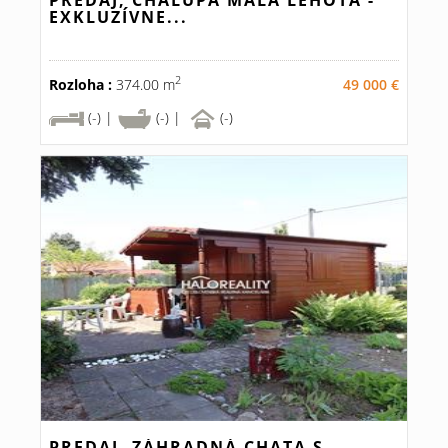
PREDAJ, CHALUPA MALÁ LEHOTA -
EXKLUZÍVNE...
2
Rozloha :
374.00 m
49 000 €
(-) |
(-) |
(-)
PREDAJ, ZÁHRADNÁ CHATA S