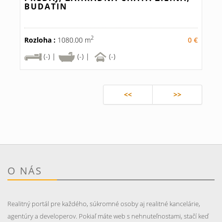
BUDATIN
2
Rozloha :
1080.00 m
0 €
(-) |
(-) |
(-)
<<
>>
O NÁS
Realitný portál pre každého, súkromné osoby aj realitné kancelárie,
agentúry a developerov. Pokiaľ máte web s nehnuteľnostami, stačí keď