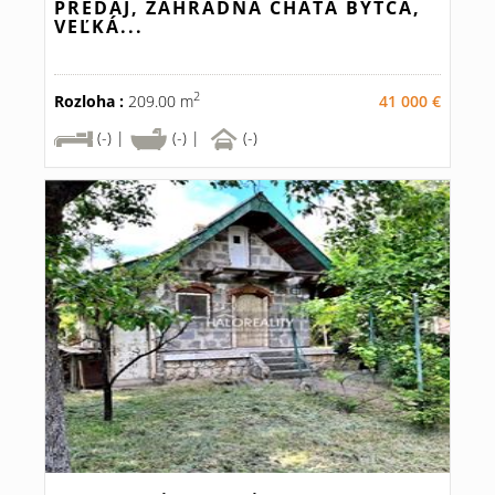
PREDAJ, ZÁHRADNÁ CHATA BYTČA,
VEĽKÁ...
2
Rozloha :
209.00 m
41 000 €
(-) |
(-) |
(-)