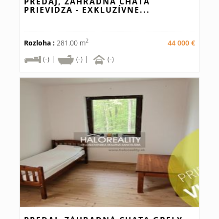
PREDAJ, ZÁHRADNÁ CHATA
PRIEVIDZA - EXKLUZÍVNE...
2
Rozloha :
281.00 m
44 000 €
(-) |
(-) |
(-)