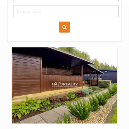
Zoraď podľa času pridania
Cena nehnuteľnosti