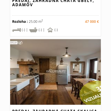
PREDAJ, ZÁHRADNÁ CHATA GBELY,
ADAMOV
2
Rozloha :
25.00 m
47 000 €
(-) |
(-) |
(-)