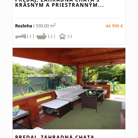
KRÁSNYM A PRIESTRANNÝM...
2
Rozloha :
590.00 m
44 990 €
(-) |
(-) |
(-)
PREDAJ, ZÁHRADNÁ CHATA