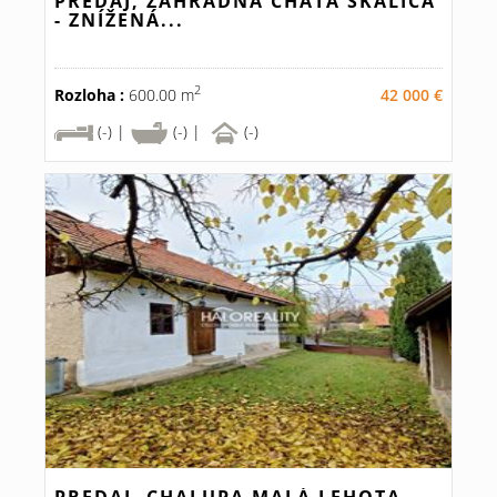
PREDAJ, ZÁHRADNÁ CHATA SKALICA
- ZNÍŽENÁ...
2
Rozloha :
600.00 m
42 000 €
(-) |
(-) |
(-)