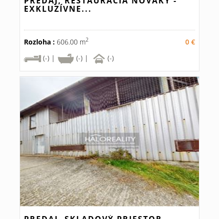
PREDAJ, REŠTAURÁCIA NOVÁKY -
EXKLUZÍVNE...
2
Rozloha :
606.00 m
0 €
(-) |
(-) |
(-)