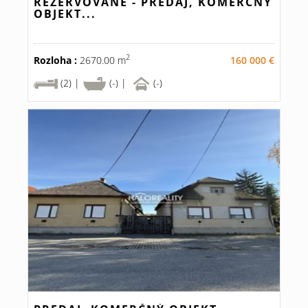
REZERVOVANÉ - PREDAJ, KOMERČNÝ
OBJEKT...
2
Rozloha :
2670.00 m
160 000 €
(2) |
(-) |
(-)