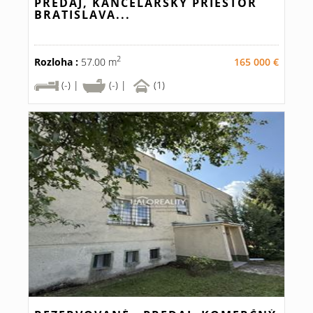
PREDAJ, KANCELÁRSKY PRIESTOR
BRATISLAVA...
2
Rozloha :
57.00 m
165 000 €
(-) |
(-) |
(1)