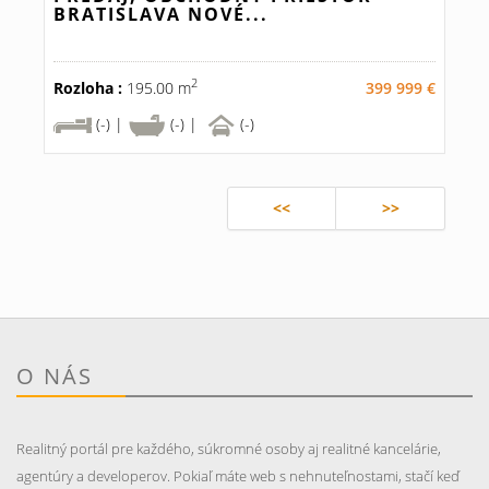
BRATISLAVA NOVÉ...
2
Rozloha :
195.00 m
399 999 €
(-) |
(-) |
(-)
<<
>>
O NÁS
Realitný portál pre každého, súkromné osoby aj realitné kancelárie,
agentúry a developerov. Pokiaľ máte web s nehnuteľnostami, stačí keď