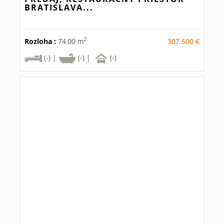
BRATISLAVA...
2
Rozloha :
74.00 m
307 500 €
(-) |
(-) |
(-)