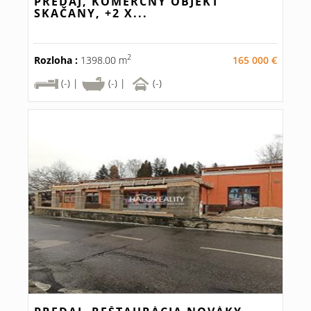
PREDAJ, KOMERČNÝ OBJEKT
SKAČANY, +2 X...
2
Rozloha :
1398.00 m
165 000 €
(-) |
(-) |
(-)