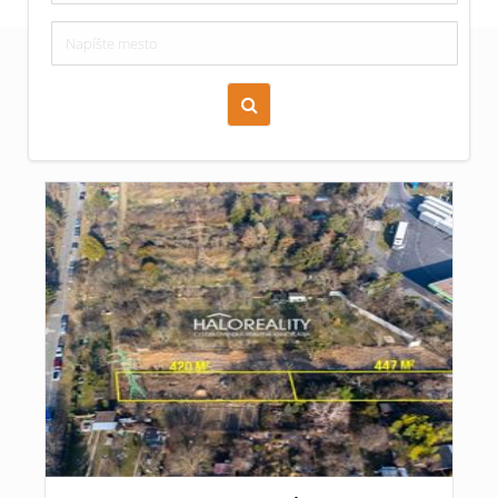
Zoraď podľa času pridania
Cena nehnuteľnosti