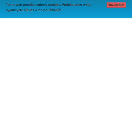
Tento web používa súbory cookies. Prehliadaním webu
Rozumiem
vyjadrujete súhlas s ich používaním.