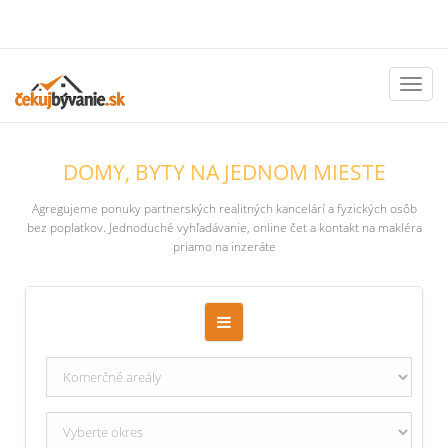
Toggl
naviga
DOMY, BYTY NA JEDNOM MIESTE
Agregujeme ponuky partnerských realitných kancelárí a fyzických osôb
bez poplatkov. Jednoduché vyhľadávanie, online čet a kontakt na makléra
priamo na inzeráte