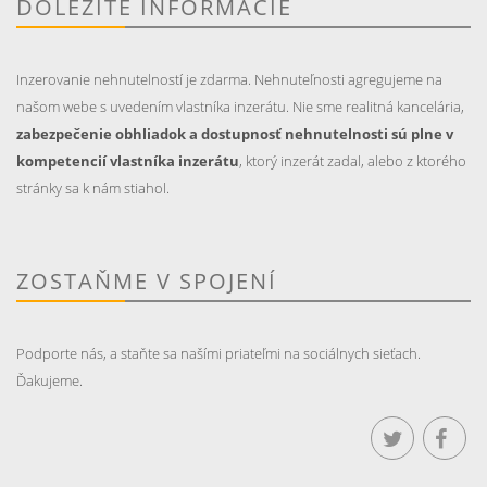
DÔLEŽITÉ INFORMÁCIE
Inzerovanie nehnutelností je zdarma. Nehnuteľnosti agregujeme na
našom webe s uvedením vlastníka inzerátu. Nie sme realitná kancelária,
zabezpečenie obhliadok a dostupnosť nehnutelnosti sú plne v
kompetencií vlastníka inzerátu
, ktorý inzerát zadal, alebo z ktorého
stránky sa k nám stiahol.
ZOSTAŇME V SPOJENÍ
Podporte nás, a staňte sa našími priateľmi na sociálnych sieťach.
Ďakujeme.