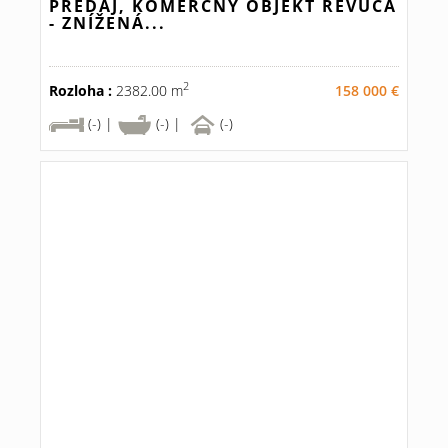
PREDAJ, KOMERČNÝ OBJEKT REVÚCA
- ZNÍŽENÁ...
2
Rozloha :
2382.00 m
158 000 €
(-) |
(-) |
(-)