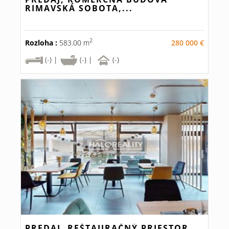
RIMAVSKÁ SOBOTA,...
2
Rozloha :
583.00 m
280 000 €
(-) |
(-) |
(-)
PREDAJ, REŠTAURAČNÝ PRIESTOR