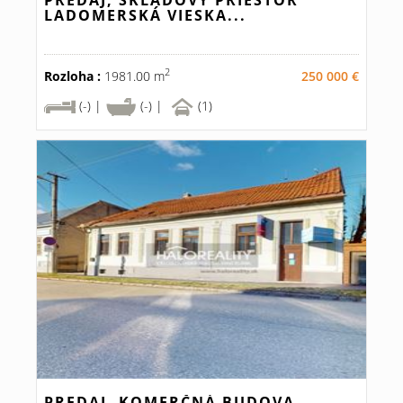
PREDAJ, SKLADOVÝ PRIESTOR
LADOMERSKÁ VIESKA...
2
Rozloha :
1981.00 m
250 000 €
(-) |
(-) |
(1)
PREDAJ, KOMERČNÁ BUDOVA