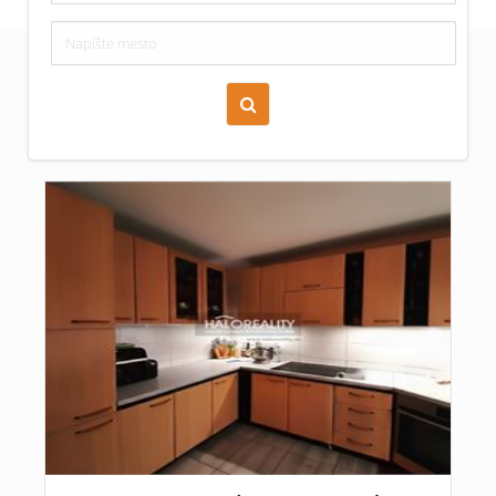
Zoraď podľa času pridania
Cena nehnuteľnosti