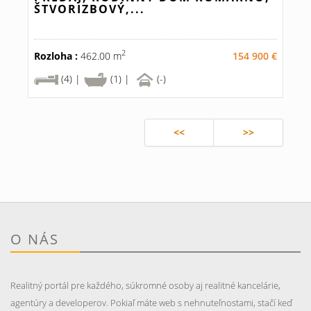
ŠTVORIZBOVÝ,...
2
Rozloha :
462.00 m
154 900 €
(4) |
(1) |
(-)
<<
>>
O NÁS
Realitný portál pre každého, súkromné osoby aj realitné kancelárie,
agentúry a developerov. Pokiaľ máte web s nehnuteľnostami, stačí keď