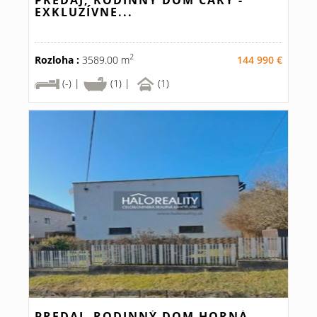
PREDAJ, RODINNÝ DOM ČÁRY -
EXKLUZÍVNE...
2
Rozloha :
3589.00 m
144 990 €
(-) |
(1) |
(1)
PREDAJ, RODINNÝ DOM HORNÁ