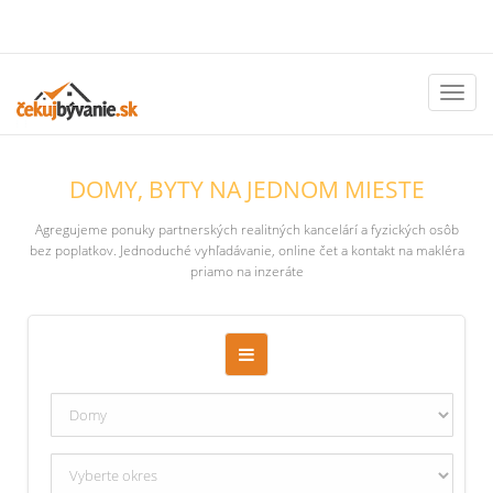
Toggl
naviga
DOMY, BYTY NA JEDNOM MIESTE
Agregujeme ponuky partnerských realitných kancelárí a fyzických osôb
bez poplatkov. Jednoduché vyhľadávanie, online čet a kontakt na makléra
priamo na inzeráte