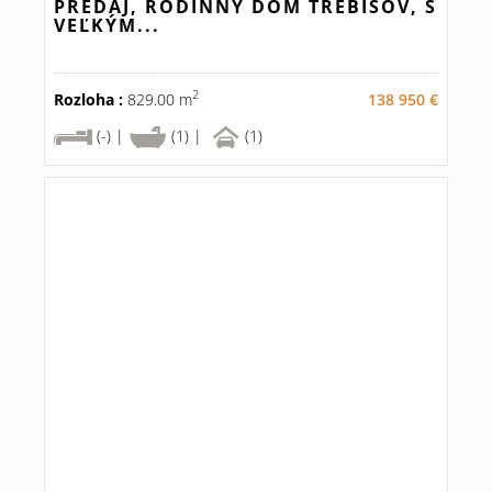
PREDAJ, RODINNÝ DOM TREBIŠOV, S
VEĽKÝM...
2
Rozloha :
829.00 m
138 950 €
(-) |
(1) |
(1)