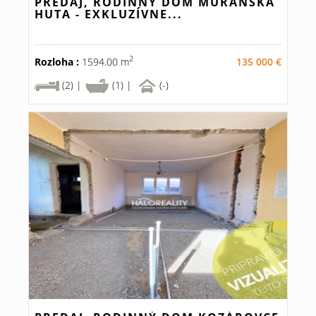
PREDAJ, RODINNÝ DOM MURÁNSKA
HUTA - EXKLUZÍVNE...
2
Rozloha :
1594.00 m
135 000 €
(2) |
(1) |
(-)