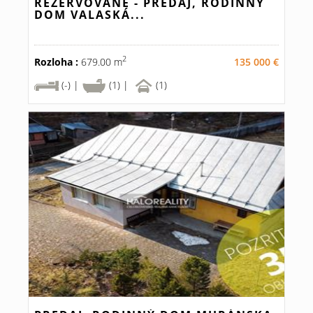
REZERVOVANÉ - PREDAJ, RODINNÝ
DOM VALASKÁ...
2
Rozloha :
679.00 m
135 000 €
(-) |
(1) |
(1)