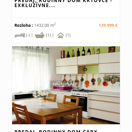
PREDAJ, RODINNÝ DOM KRTOVCE -
EXKLUZÍVNE...
2
Rozloha :
1432.00 m
139 999 €
(-) |
(1) |
(1)