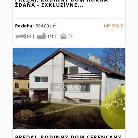
ŽDAŇA - EXKLUZÍVNE...
2
Rozloha :
804.00 m
149 900 €
(-) |
(1) |
(1)
PREDAJ, RODINNÝ DOM ČERENČANY