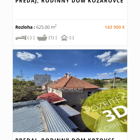
PREDAJ, RODINNÝ DOM KOZÁROVCE
2
Rozloha :
625.00 m
143 900 €
(-) |
(1) |
(-)