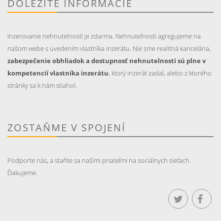
DÔLEŽITÉ INFORMÁCIE
Inzerovanie nehnutelností je zdarma. Nehnuteľnosti agregujeme na
našom webe s uvedením vlastníka inzerátu. Nie sme realitná kancelária,
zabezpečenie obhliadok a dostupnosť nehnutelnosti sú plne v
kompetencií vlastníka inzerátu
, ktorý inzerát zadal, alebo z ktorého
stránky sa k nám stiahol.
ZOSTAŇME V SPOJENÍ
Podporte nás, a staňte sa našími priateľmi na sociálnych sieťach.
Ďakujeme.