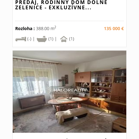
PREDAJ, RODINNÝ DOM DOLNÉ
ZELENICE - EXKLUZÍVNE...
2
Rozloha :
388.00 m
135 000 €
(-) |
(1) |
(1)