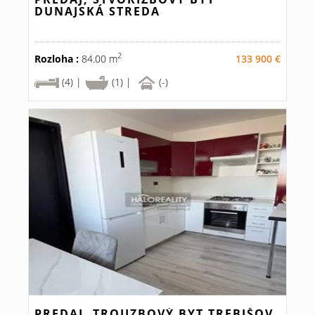
DUNAJSKÁ STREDA
2
Rozloha :
84.00 m
133 900 €
(4) |
(1) |
(-)
PREDAJ, TROJIZBOVÝ BYT TREBIŠOV,