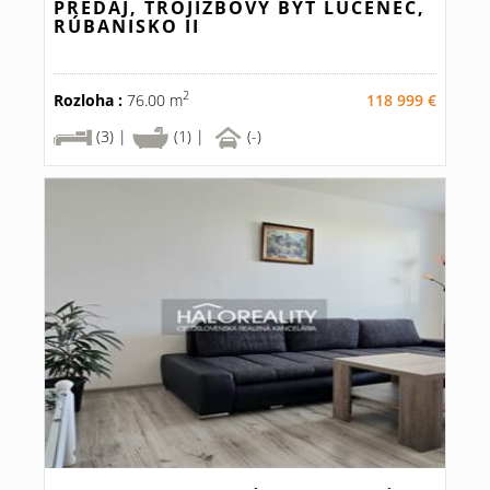
PREDAJ, TROJIZBOVÝ BYT LUČENEC,
RÚBANISKO II
2
Rozloha :
76.00 m
118 999 €
(3) |
(1) |
(-)