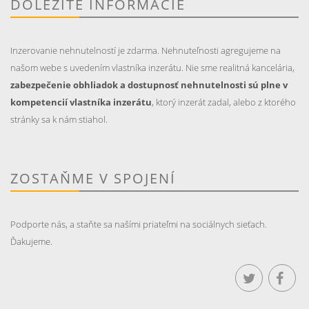
DÔLEŽITÉ INFORMÁCIE
Inzerovanie nehnutelností je zdarma. Nehnuteľnosti agregujeme na
našom webe s uvedením vlastníka inzerátu. Nie sme realitná kancelária,
zabezpečenie obhliadok a dostupnosť nehnutelnosti sú plne v
kompetencií vlastníka inzerátu
, ktorý inzerát zadal, alebo z ktorého
stránky sa k nám stiahol.
ZOSTAŇME V SPOJENÍ
Podporte nás, a staňte sa našími priateľmi na sociálnych sieťach.
Ďakujeme.