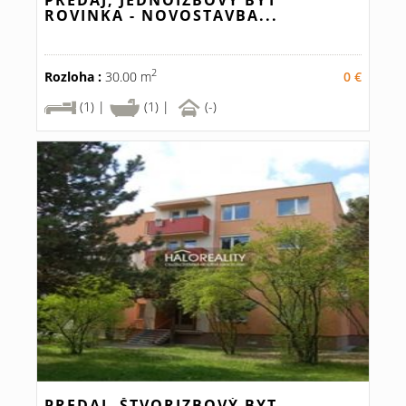
PREDAJ, JEDNOIZBOVÝ BYT
ROVINKA - NOVOSTAVBA...
2
Rozloha :
30.00 m
0 €
(1) |
(1) |
(-)
PREDAJ, ŠTVORIZBOVÝ BYT