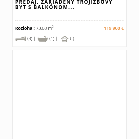
PREDAJ, ZARIADENÝ TROJIZBOVÝ
BYT S BALKÓNOM...
2
Rozloha :
73.00 m
119 900 €
(3) |
(1) |
(-)