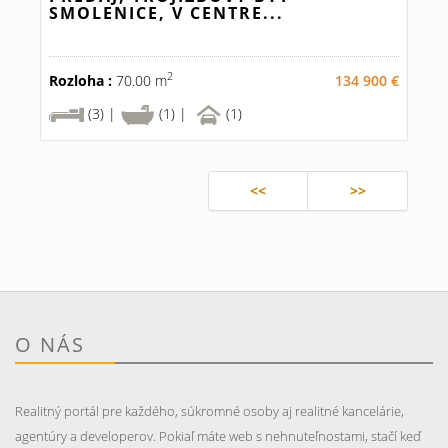
SMOLENICE, V CENTRE...
2
Rozloha :
70.00 m
134 900 €
(3) |
(1) |
(1)
<<
>>
O NÁS
Realitný portál pre každého, súkromné osoby aj realitné kancelárie,
agentúry a developerov. Pokiaľ máte web s nehnuteľnostami, stačí keď