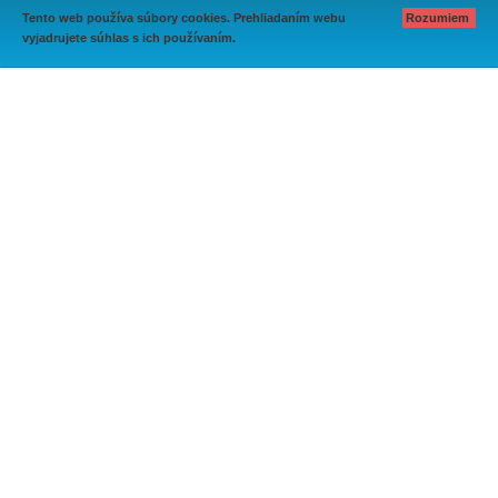
Tento web používa súbory cookies. Prehliadaním webu
Rozumiem
vyjadrujete súhlas s ich používaním.