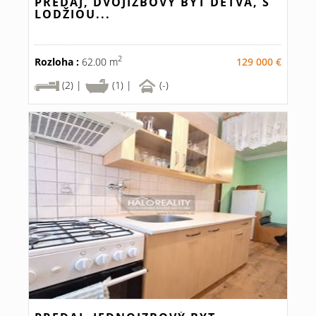
PREDAJ, DVOJIZBOVÝ BYT DETVA, S
LODŽIOU...
2
Rozloha :
62.00 m
129 000 €
(2) |
(1) |
(-)