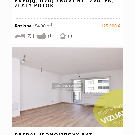
PREDAJ, DVOJIZBOVÝ BYT ZVOLEN,
ZLATÝ POTOK
2
Rozloha :
54.00 m
125 900 €
(2) |
(1) |
(-)