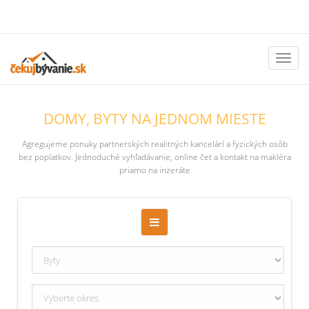
Toggl
naviga
DOMY, BYTY NA JEDNOM MIESTE
Agregujeme ponuky partnerských realitných kancelárí a fyzických osôb
bez poplatkov. Jednoduché vyhľadávanie, online čet a kontakt na makléra
priamo na inzeráte