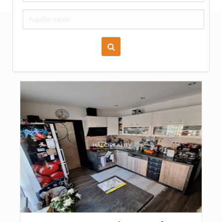
Zoraď podľa času pridania
Cena nehnuteľnosti