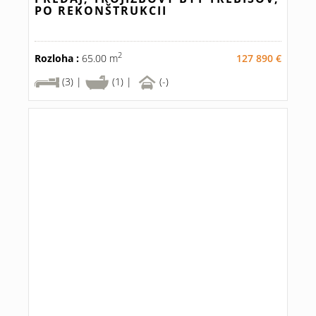
PO REKONŠTRUKCII
2
Rozloha :
65.00 m
127 890 €
(3) |
(1) |
(-)