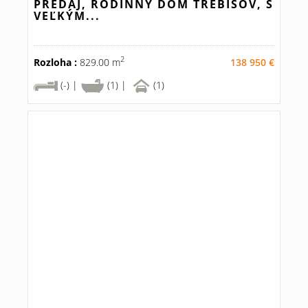
PREDAJ, RODINNÝ DOM TREBIŠOV, S
VEĽKÝM...
2
Rozloha :
829.00 m
138 950 €
(-) |
(1) |
(1)