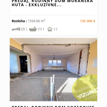
PREDAJ, RODINNÝ DOM MURÁNSKA
HUTA - EXKLUZÍVNE...
2
Rozloha :
1594.00 m
135 000 €
(2) |
(1) |
(-)