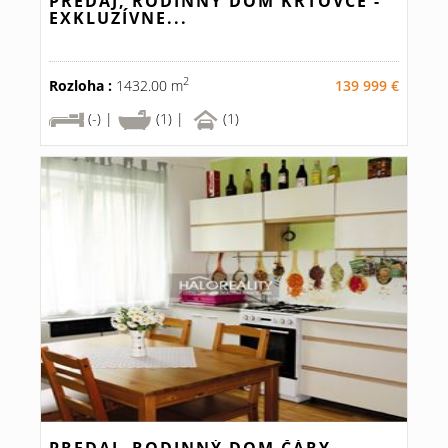
PREDAJ, RODINNÝ DOM KRTOVCE -
EXKLUZÍVNE...
2
Rozloha :
1432.00 m
139 999 €
(-) |
(1) |
(1)