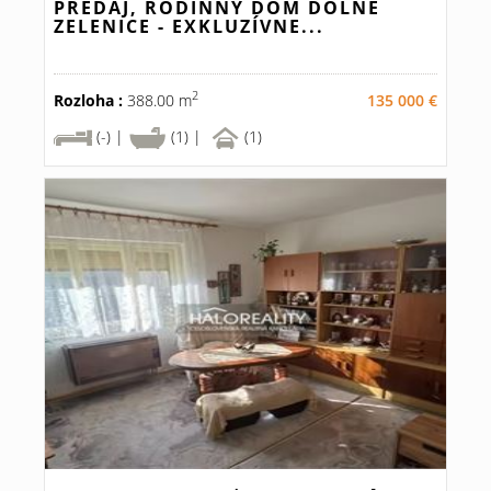
PREDAJ, RODINNÝ DOM DOLNÉ
ZELENICE - EXKLUZÍVNE...
2
Rozloha :
388.00 m
135 000 €
(-) |
(1) |
(1)