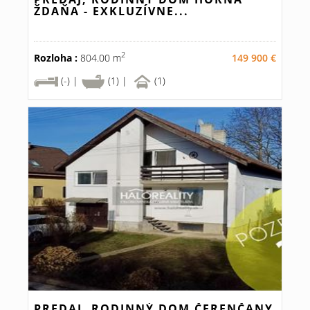
ŽDAŇA - EXKLUZÍVNE...
2
Rozloha :
804.00 m
149 900 €
(-) |
(1) |
(1)
PREDAJ, RODINNÝ DOM ČERENČANY