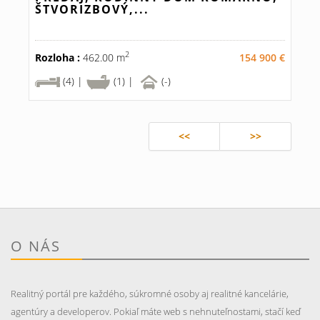
ŠTVORIZBOVÝ,...
2
Rozloha :
462.00 m
154 900 €
(4) |
(1) |
(-)
<<
>>
O NÁS
Realitný portál pre každého, súkromné osoby aj realitné kancelárie,
agentúry a developerov. Pokiaľ máte web s nehnuteľnostami, stačí keď