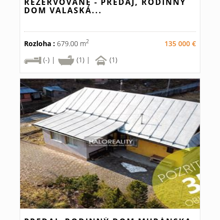
REZERVOVANÉ - PREDAJ, RODINNÝ
DOM VALASKÁ...
2
Rozloha :
679.00 m
135 000 €
(-) |
(1) |
(1)