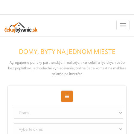
Toggl
naviga
DOMY, BYTY NA JEDNOM MIESTE
Agregujeme ponuky partnerských realitných kancelárí a fyzických osôb
bez poplatkov. Jednoduché vyhľadávanie, online čet a kontakt na makléra
priamo na inzeráte