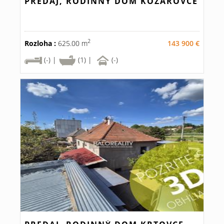
PREDAJ, RODINNÝ DOM KOZÁROVCE
2
Rozloha :
625.00 m
143 900 €
(-) |
(1) |
(-)