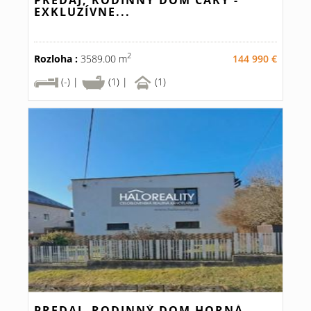
PREDAJ, RODINNÝ DOM ČÁRY -
EXKLUZÍVNE...
2
Rozloha :
3589.00 m
144 990 €
(-) |
(1) |
(1)
PREDAJ, RODINNÝ DOM HORNÁ