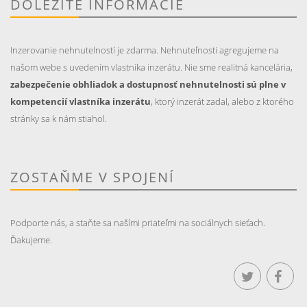
DÔLEŽITÉ INFORMÁCIE
Inzerovanie nehnutelností je zdarma. Nehnuteľnosti agregujeme na
našom webe s uvedením vlastníka inzerátu. Nie sme realitná kancelária,
zabezpečenie obhliadok a dostupnosť nehnutelnosti sú plne v
kompetencií vlastníka inzerátu
, ktorý inzerát zadal, alebo z ktorého
stránky sa k nám stiahol.
ZOSTAŇME V SPOJENÍ
Podporte nás, a staňte sa našími priateľmi na sociálnych sieťach.
Ďakujeme.