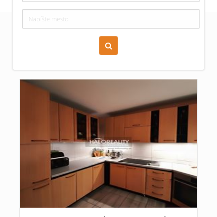
Zoraď podľa času pridania
Cena nehnuteľnosti