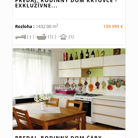
PREDAJ, RODINNÝ DOM KRTOVCE -
EXKLUZÍVNE...
2
Rozloha :
1432.00 m
139 999 €
(-) |
(1) |
(1)