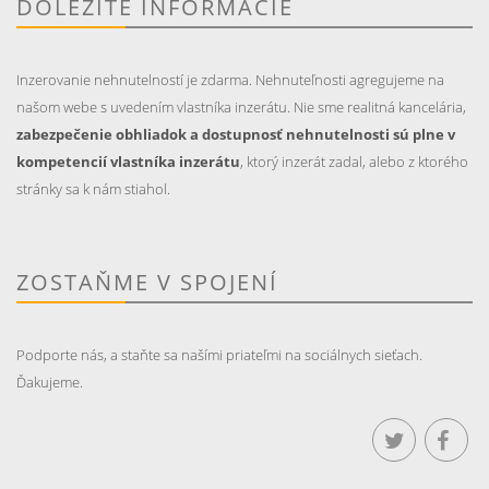
DÔLEŽITÉ INFORMÁCIE
Inzerovanie nehnutelností je zdarma. Nehnuteľnosti agregujeme na
našom webe s uvedením vlastníka inzerátu. Nie sme realitná kancelária,
zabezpečenie obhliadok a dostupnosť nehnutelnosti sú plne v
kompetencií vlastníka inzerátu
, ktorý inzerát zadal, alebo z ktorého
stránky sa k nám stiahol.
ZOSTAŇME V SPOJENÍ
Podporte nás, a staňte sa našími priateľmi na sociálnych sieťach.
Ďakujeme.