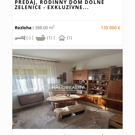
PREDAJ, RODINNÝ DOM DOLNÉ
ZELENICE - EXKLUZÍVNE...
2
Rozloha :
388.00 m
135 000 €
(-) |
(1) |
(1)