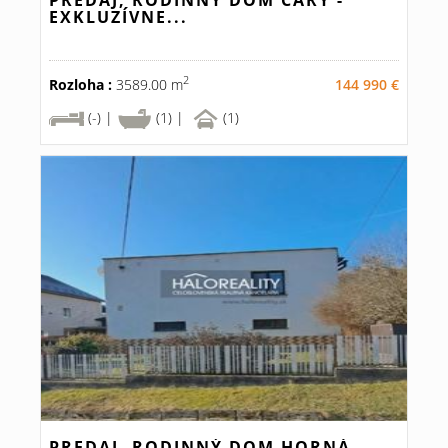
PREDAJ, RODINNÝ DOM ČÁRY -
EXKLUZÍVNE...
2
Rozloha :
3589.00 m
144 990 €
(-) |
(1) |
(1)
PREDAJ, RODINNÝ DOM HORNÁ