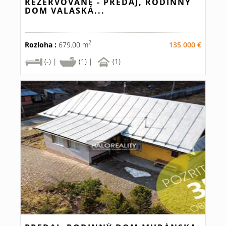
REZERVOVANÉ - PREDAJ, RODINNÝ
DOM VALASKÁ...
2
Rozloha :
679.00 m
135 000 €
(-) |
(1) |
(1)