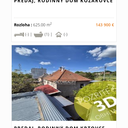
PREDAJ, RODINNÝ DOM KOZÁROVCE
2
Rozloha :
625.00 m
143 900 €
(-) |
(1) |
(-)