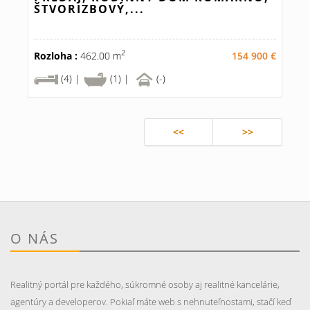
ŠTVORIZBOVÝ,...
2
Rozloha :
462.00 m
154 900 €
(4) |
(1) |
(-)
<<
>>
O NÁS
Realitný portál pre každého, súkromné osoby aj realitné kancelárie,
agentúry a developerov. Pokiaľ máte web s nehnuteľnostami, stačí keď