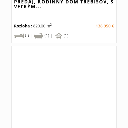
PREDAJ, RODINNÝ DOM TREBIŠOV, S
VEĽKÝM...
2
Rozloha :
829.00 m
138 950 €
(-) |
(1) |
(1)