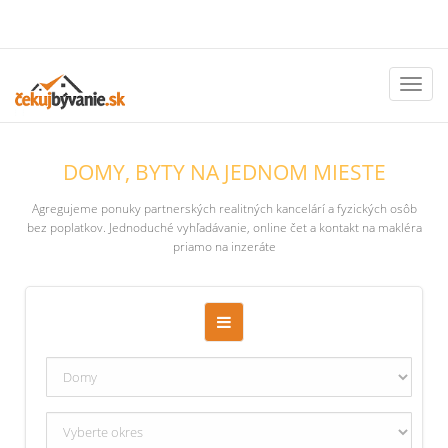
Toggl
naviga
DOMY, BYTY NA JEDNOM MIESTE
Agregujeme ponuky partnerských realitných kancelárí a fyzických osôb
bez poplatkov. Jednoduché vyhľadávanie, online čet a kontakt na makléra
priamo na inzeráte