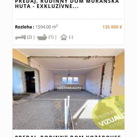
PREDAJ, RODINNÝ DOM MURÁNSKA
HUTA - EXKLUZÍVNE...
2
Rozloha :
1594.00 m
135 000 €
(2) |
(1) |
(-)