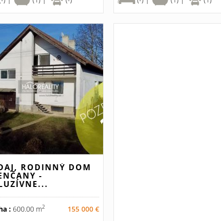
DAJ, RODINNÝ DOM
ENČANY -
LUZÍVNE...
2
ha :
600.00 m
155 000 €