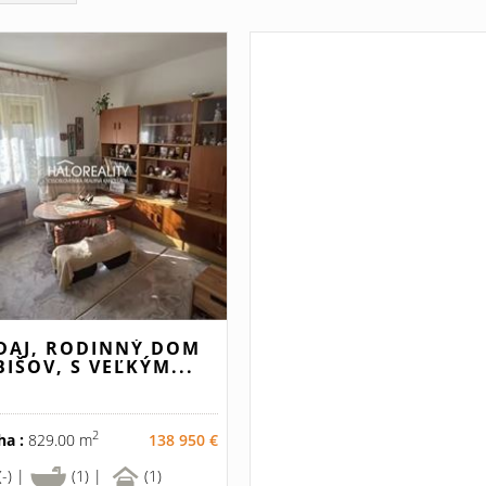
DAJ, RODINNÝ DOM
BIŠOV, S VEĽKÝM...
2
ha :
829.00 m
138 950 €
(-) |
(1) |
(1)