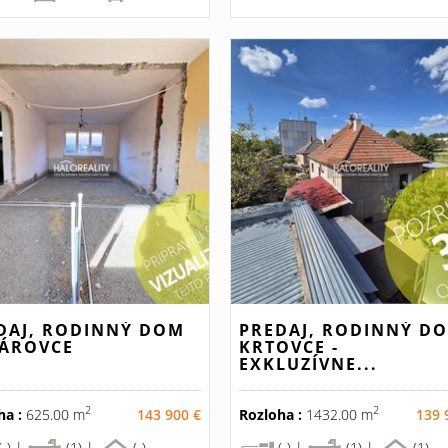
DAJ, RODINNÝ DOM
PREDAJ, RODINNÝ D
ÁROVCE
KRTOVCE -
EXKLUZÍVNE...
2
2
ha :
625.00 m
143 900 €
Rozloha :
1432.00 m
139 
(-) |
(1) |
(-)
(-) |
(1) |
(1)