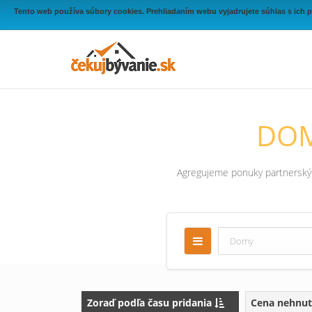
Tento web používa súbory cookies. Prehliadaním webu vyjadrujete súhlas s ich 
DOM
Agregujeme ponuky partnerských
Zoraď podľa času pridania
Cena nehnut