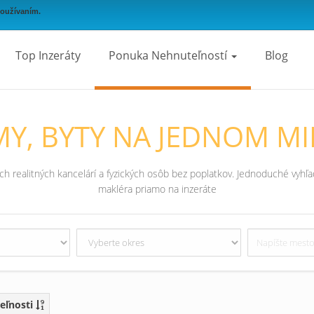
používaním.
Top Inzeráty
Ponuka Nehnuteľností
Blog
Y, BYTY NA JEDNOM MI
 realitných kancelárí a fyzických osôb bez poplatkov. Jednoduché vyhľad
makléra priamo na inzeráte
eľnosti