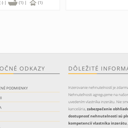
(-) |
(1) |
(1)
TOČNÉ ODKAZY
DÔLEŽITÉ INFORM
Inzerovanie nehnutelností je zdarm
CNÉ PODMIENKY
Nehnuteľnosti agregujeme na našo
I
uvedením vlastníka inzerátu. Nie sme
A
kancelária,
zabezpečenie obhliad
dostupnosť nehnutelnosti sú pl
kompetencií vlastníka inzerátu
S