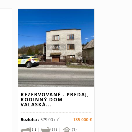
REZERVOVANÉ - PREDAJ,
RODINNÝ DOM
VALASKÁ...
2
Rozloha :
679.00 m
135 000 €
(-) |
(1) |
(1)