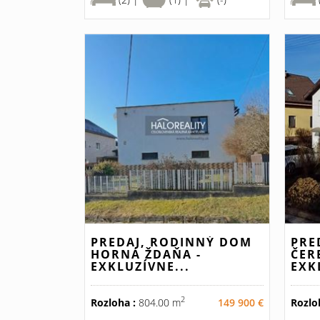
PREDAJ, RODINNÝ DOM
PRE
HORNÁ ŽDAŇA -
ČER
EXKLUZÍVNE...
EXK
2
Rozloha :
804.00 m
149 900 €
Rozlo