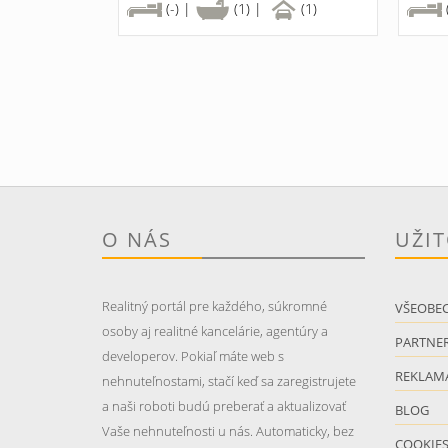
(-) |
(1) |
(1)
O NÁS
UŽI
Realitný portál pre každého, súkromné
VŠEOBE
osoby aj realitné kancelárie, agentúry a
PARTNER
developerov. Pokiaľ máte web s
REKLAM
nehnuteľnostami, stačí keď sa zaregistrujete
a naši roboti budú preberať a aktualizovať
BLOG
Vaše nehnuteľnosti u nás. Automaticky, bez
COOKIE