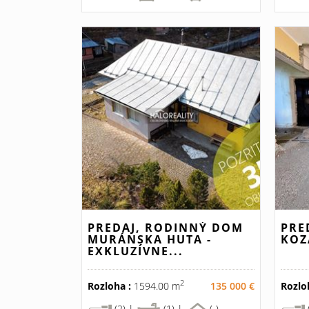
PREDAJ, RODINNÝ DOM
PRE
MURÁNSKA HUTA -
KOZ
EXKLUZÍVNE...
2
Rozloha :
1594.00 m
135 000 €
Rozlo
(2) |
(1) |
(-)