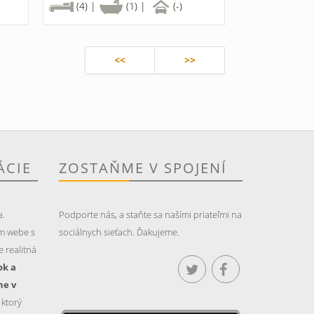
(4) |
(1) |
(-)
<<
>>
ÁCIE
ZOSTAŇME V SPOJENÍ
a.
Podporte nás, a staňte sa našími priateľmi na
m webe s
sociálnych sieťach. Ďakujeme.
 realitná
ok a
ne v
, ktorý