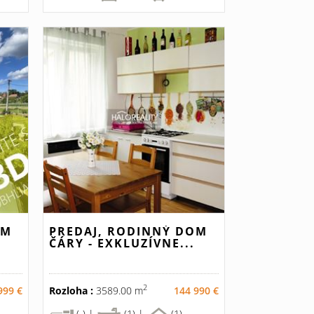
OM
PREDAJ, RODINNÝ DOM
ČÁRY - EXKLUZÍVNE...
2
999 €
Rozloha :
3589.00 m
144 990 €
(-) |
(1) |
(1)