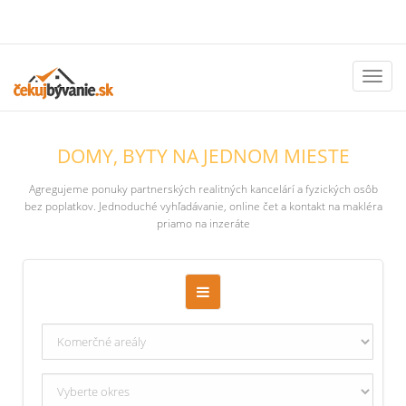
Toggl
naviga
DOMY, BYTY NA JEDNOM MIESTE
Agregujeme ponuky partnerských realitných kancelárí a fyzických osôb
bez poplatkov. Jednoduché vyhľadávanie, online čet a kontakt na makléra
priamo na inzeráte