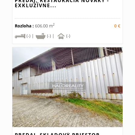
PREDAJ, REŠTAURÁCIA NOVÁKY -
EXKLUZÍVNE...
2
Rozloha :
606.00 m
0 €
(-) |
(-) |
(-)