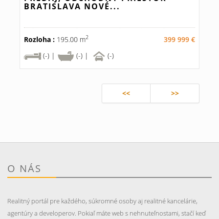
BRATISLAVA NOVÉ...
2
Rozloha :
195.00 m
399 999 €
(-) |
(-) |
(-)
<<
>>
O NÁS
Realitný portál pre každého, súkromné osoby aj realitné kancelárie,
agentúry a developerov. Pokiaľ máte web s nehnuteľnostami, stačí keď