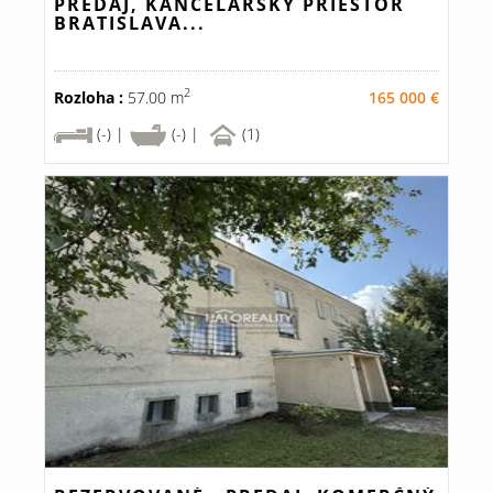
PREDAJ, KANCELÁRSKY PRIESTOR
BRATISLAVA...
2
Rozloha :
57.00 m
165 000 €
(-) |
(-) |
(1)