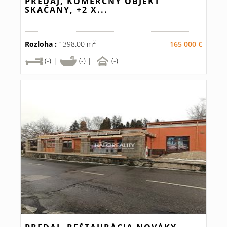
PREDAJ, KOMERČNÝ OBJEKT
SKAČANY, +2 X...
2
Rozloha :
1398.00 m
165 000 €
(-) |
(-) |
(-)