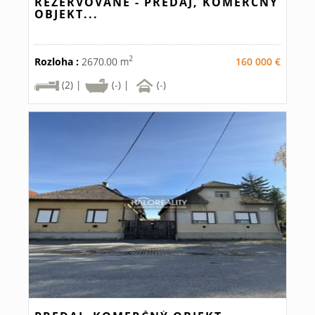
REZERVOVANÉ - PREDAJ, KOMERČNÝ
OBJEKT...
2
Rozloha :
2670.00 m
160 000 €
(2) |
(-) |
(-)