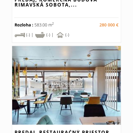
RIMAVSKÁ SOBOTA,...
2
Rozloha :
583.00 m
280 000 €
(-) |
(-) |
(-)
PREDAJ, REŠTAURAČNÝ PRIESTOR