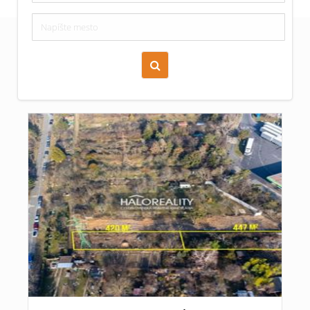
Zoraď podľa času pridania
Cena nehnuteľnosti