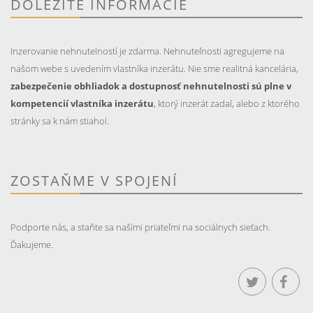
DÔLEŽITÉ INFORMÁCIE
Inzerovanie nehnutelností je zdarma. Nehnuteľnosti agregujeme na
našom webe s uvedením vlastníka inzerátu. Nie sme realitná kancelária,
zabezpečenie obhliadok a dostupnosť nehnutelnosti sú plne v
kompetencií vlastníka inzerátu
, ktorý inzerát zadal, alebo z ktorého
stránky sa k nám stiahol.
ZOSTAŇME V SPOJENÍ
Podporte nás, a staňte sa našími priateľmi na sociálnych sieťach.
Ďakujeme.