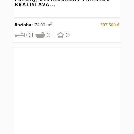
BRATISLAVA...
2
Rozloha :
74.00 m
307 500 €
(-) |
(-) |
(-)