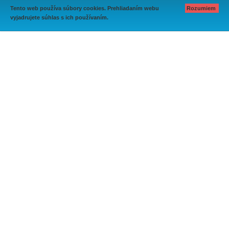
Tento web používa súbory cookies. Prehliadaním webu
Rozumiem
vyjadrujete súhlas s ich používaním.