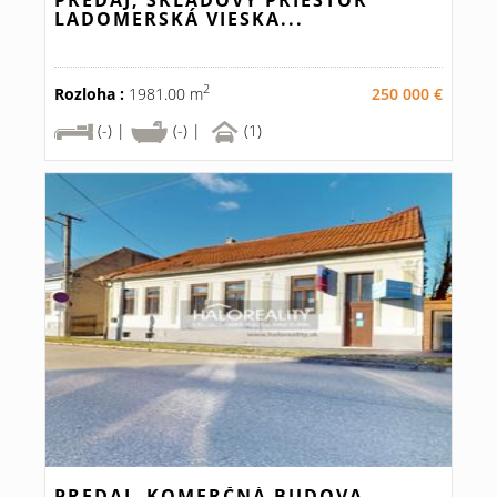
PREDAJ, SKLADOVÝ PRIESTOR
LADOMERSKÁ VIESKA...
2
Rozloha :
1981.00 m
250 000 €
(-) |
(-) |
(1)
PREDAJ, KOMERČNÁ BUDOVA