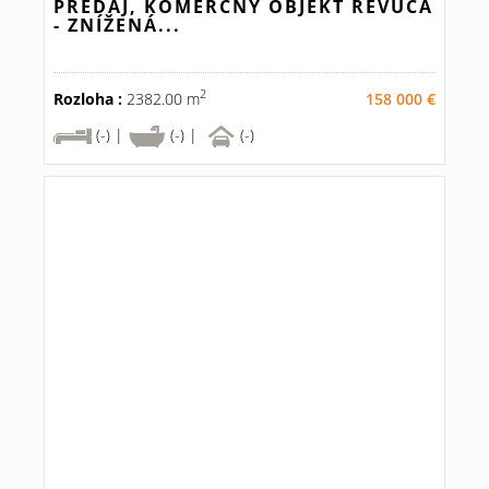
PREDAJ, KOMERČNÝ OBJEKT REVÚCA
- ZNÍŽENÁ...
2
Rozloha :
2382.00 m
158 000 €
(-) |
(-) |
(-)