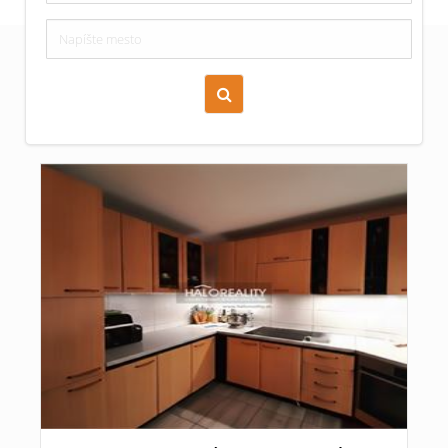
Zoraď podľa času pridania
Cena nehnuteľnosti