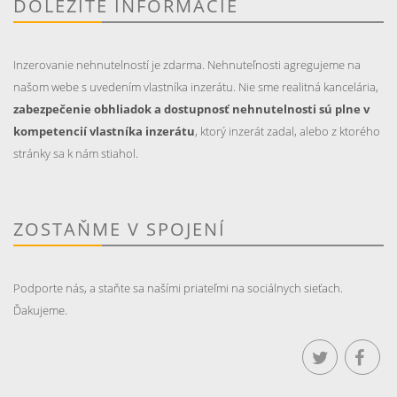
DÔLEŽITÉ INFORMÁCIE
Inzerovanie nehnutelností je zdarma. Nehnuteľnosti agregujeme na
našom webe s uvedením vlastníka inzerátu. Nie sme realitná kancelária,
zabezpečenie obhliadok a dostupnosť nehnutelnosti sú plne v
kompetencií vlastníka inzerátu
, ktorý inzerát zadal, alebo z ktorého
stránky sa k nám stiahol.
ZOSTAŇME V SPOJENÍ
Podporte nás, a staňte sa našími priateľmi na sociálnych sieťach.
Ďakujeme.