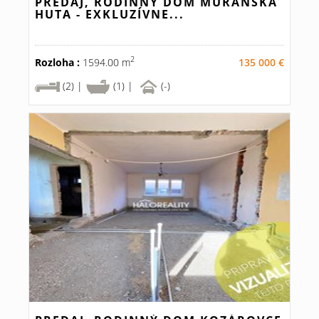
PREDAJ, RODINNÝ DOM MURÁNSKA
HUTA - EXKLUZÍVNE...
2
Rozloha :
1594.00 m
135 000 €
(2) |
(1) |
(-)