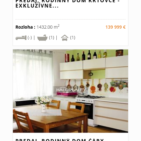
PREDAJ, RODINNÝ DOM KRTOVCE -
EXKLUZÍVNE...
2
Rozloha :
1432.00 m
139 999 €
(-) |
(1) |
(1)