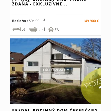
ŽDAŇA - EXKLUZÍVNE...
2
Rozloha :
804.00 m
149 900 €
(-) |
(1) |
(1)
PREDAJ, RODINNÝ DOM ČERENČANY