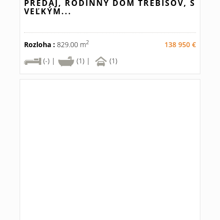
PREDAJ, RODINNÝ DOM TREBIŠOV, S
VEĽKÝM...
2
Rozloha :
829.00 m
138 950 €
(-) |
(1) |
(1)