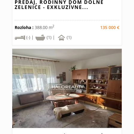
PREDAJ, RODINNÝ DOM DOLNÉ
ZELENICE - EXKLUZÍVNE...
2
Rozloha :
388.00 m
135 000 €
(-) |
(1) |
(1)