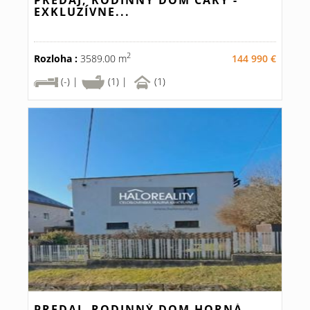
PREDAJ, RODINNÝ DOM ČÁRY -
EXKLUZÍVNE...
2
Rozloha :
3589.00 m
144 990 €
(-) |
(1) |
(1)
PREDAJ, RODINNÝ DOM HORNÁ