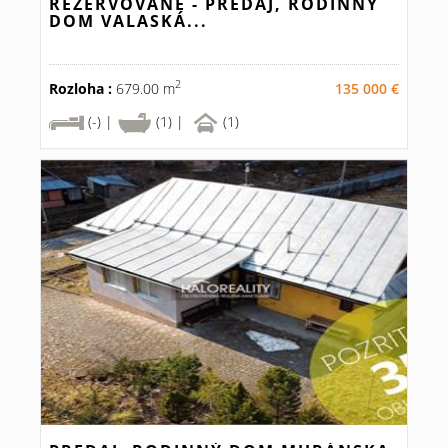
REZERVOVANÉ - PREDAJ, RODINNÝ
DOM VALASKÁ...
2
Rozloha :
679.00 m
135 000 €
(-) |
(1) |
(1)