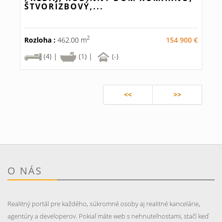
ŠTVORIZBOVÝ,...
2
Rozloha :
462.00 m
154 900 €
(4) |
(1) |
(-)
<<
>>
O NÁS
Realitný portál pre každého, súkromné osoby aj realitné kancelárie,
agentúry a developerov. Pokiaľ máte web s nehnuteľnostami, stačí keď