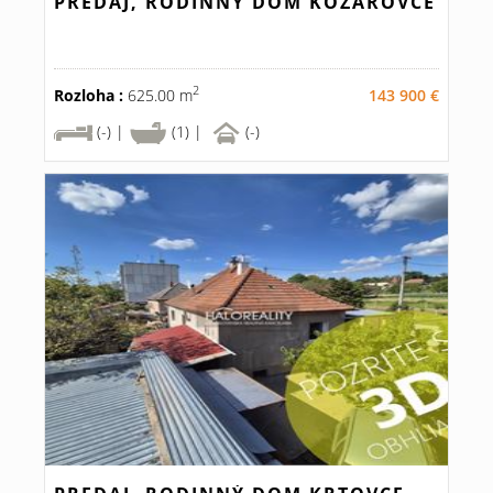
PREDAJ, RODINNÝ DOM KOZÁROVCE
2
Rozloha :
625.00 m
143 900 €
(-) |
(1) |
(-)