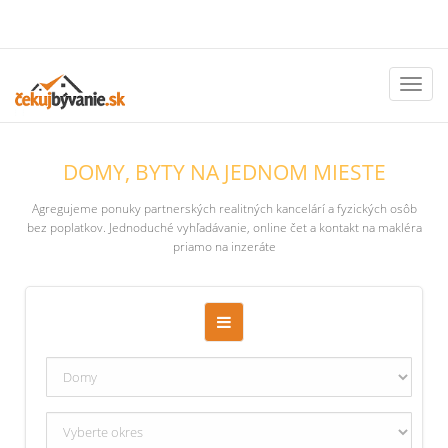
Toggl
naviga
DOMY, BYTY NA JEDNOM MIESTE
Agregujeme ponuky partnerských realitných kancelárí a fyzických osôb
bez poplatkov. Jednoduché vyhľadávanie, online čet a kontakt na makléra
priamo na inzeráte