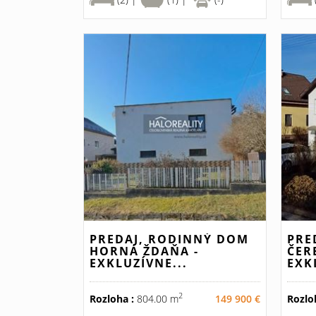
PREDAJ, RODINNÝ DOM
PRE
HORNÁ ŽDAŇA -
ČER
EXKLUZÍVNE...
EXK
2
Rozloha :
804.00 m
149 900 €
Rozlo