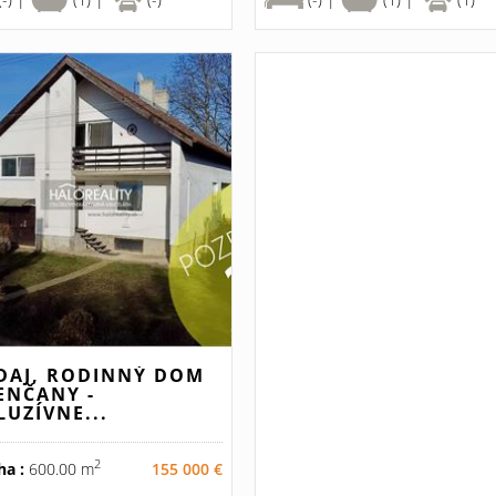
DAJ, RODINNÝ DOM
ENČANY -
LUZÍVNE...
2
ha :
600.00 m
155 000 €