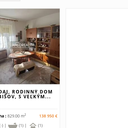
DAJ, RODINNÝ DOM
BIŠOV, S VEĽKÝM...
2
ha :
829.00 m
138 950 €
(-) |
(1) |
(1)