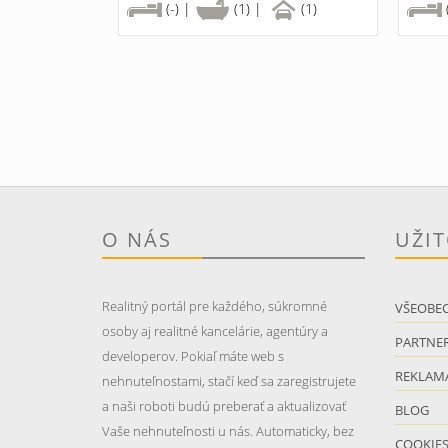
(-) |
(1) |
(1)
O NÁS
UŽI
Realitný portál pre každého, súkromné
VŠEOBE
osoby aj realitné kancelárie, agentúry a
PARTNER
developerov. Pokiaľ máte web s
REKLAM
nehnuteľnostami, stačí keď sa zaregistrujete
a naši roboti budú preberať a aktualizovať
BLOG
Vaše nehnuteľnosti u nás. Automaticky, bez
COOKIE