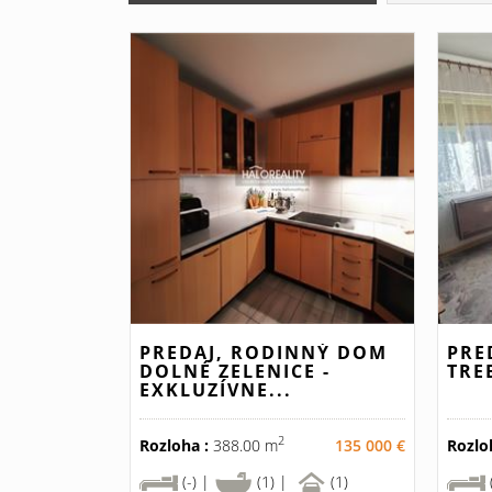
PREDAJ, RODINNÝ DOM
PRE
DOLNÉ ZELENICE -
TRE
EXKLUZÍVNE...
2
Rozloha :
388.00 m
135 000 €
Rozlo
(-) |
(1) |
(1)