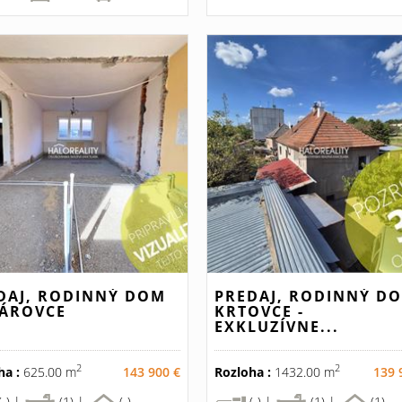
DAJ, RODINNÝ DOM
PREDAJ, RODINNÝ D
ÁROVCE
KRTOVCE -
EXKLUZÍVNE...
2
2
ha :
625.00 m
143 900 €
Rozloha :
1432.00 m
139 
(-) |
(1) |
(-)
(-) |
(1) |
(1)