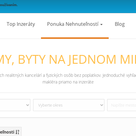
používaním.
Top Inzeráty
Ponuka Nehnuteľností
Blog
Y, BYTY NA JEDNOM MI
 realitných kancelárí a fyzických osôb bez poplatkov. Jednoduché vyhľad
makléra priamo na inzeráte
eľnosti