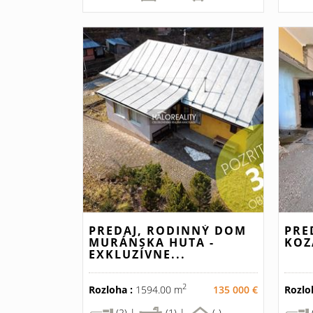
PREDAJ, RODINNÝ DOM
PRE
MURÁNSKA HUTA -
KOZ
EXKLUZÍVNE...
2
Rozloha :
1594.00 m
135 000 €
Rozlo
(2) |
(1) |
(-)