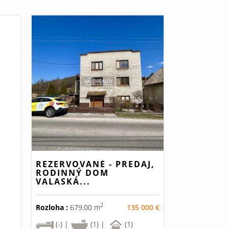
REZERVOVANÉ - PREDAJ,
RODINNÝ DOM
VALASKÁ...
2
Rozloha :
679.00 m
135 000 €
(-) |
(1) |
(1)