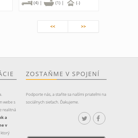
(4) |
(1) |
(-)
<<
>>
ÁCIE
ZOSTAŇME V SPOJENÍ
a.
Podporte nás, a staňte sa našími priateľmi na
m webe s
sociálnych sieťach. Ďakujeme.
 realitná
ok a
ne v
, ktorý