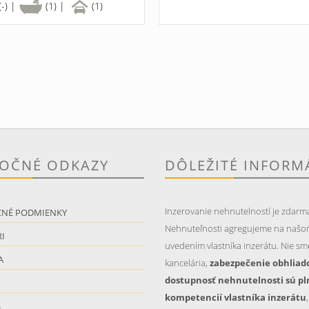
(-) |
(1) |
(1)
TOČNÉ ODKAZY
DÔLEŽITÉ INFORM
Inzerovanie nehnutelností je zdarm
CNÉ PODMIENKY
Nehnuteľnosti agregujeme na našo
I
uvedením vlastníka inzerátu. Nie sme
A
kancelária,
zabezpečenie obhliad
dostupnosť nehnutelnosti sú pl
kompetencií vlastníka inzerátu
S