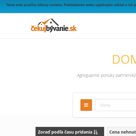
Tento web používa súbory cookies. Prehliadaním webu vyjadrujete súhlas s ich 
DOM
Agregujeme ponuky partnerských
Zoraď podľa času pridania
Cena nehnut