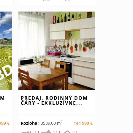
OM
PREDAJ, RODINNÝ DOM
ČÁRY - EXKLUZÍVNE...
2
999 €
Rozloha :
3589.00 m
144 990 €
(-) |
(1) |
(1)