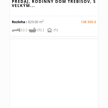
PREDAJ, RODINNÝ DOM TREBIŠOV, S
VEĽKÝM...
2
Rozloha :
829.00 m
138 950 €
(-) |
(1) |
(1)