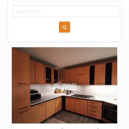
Zoraď podľa času pridania
Cena nehnuteľnosti