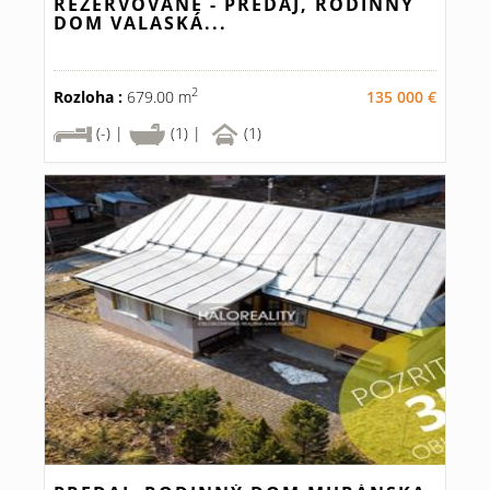
REZERVOVANÉ - PREDAJ, RODINNÝ
DOM VALASKÁ...
2
Rozloha :
679.00 m
135 000 €
(-) |
(1) |
(1)