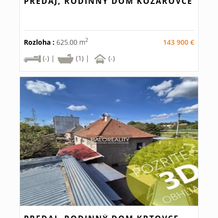
PREDAJ, RODINNÝ DOM KOZÁROVCE
2
Rozloha :
625.00 m
143 900 €
(-) |
(1) |
(-)