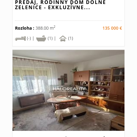
PREDAJ, RODINNÝ DOM DOLNÉ
ZELENICE - EXKLUZÍVNE...
2
Rozloha :
388.00 m
135 000 €
(-) |
(1) |
(1)