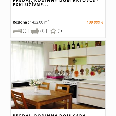
PREDAJ, RODINNÝ DOM KRTOVCE -
EXKLUZÍVNE...
2
Rozloha :
1432.00 m
139 999 €
(-) |
(1) |
(1)