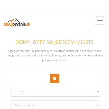
Toggl
naviga
DOMY, BYTY NA JEDNOM MIESTE
Agregujeme ponuky partnerských realitných kancelárí a fyzických osôb
bez poplatkov. Jednoduché vyhľadávanie, online čet a kontakt na makléra
priamo na inzeráte