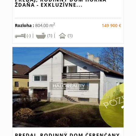
ŽDAŇA - EXKLUZÍVNE...
2
Rozloha :
804.00 m
149 900 €
(-) |
(1) |
(1)
PREDAJ, RODINNÝ DOM ČERENČANY