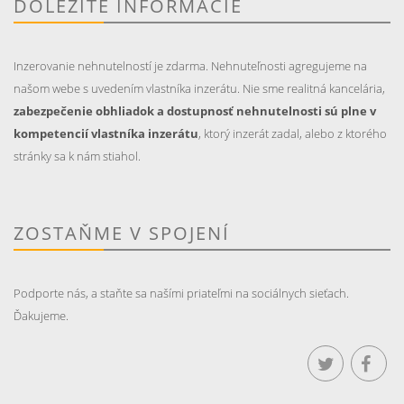
DÔLEŽITÉ INFORMÁCIE
Inzerovanie nehnutelností je zdarma. Nehnuteľnosti agregujeme na
našom webe s uvedením vlastníka inzerátu. Nie sme realitná kancelária,
zabezpečenie obhliadok a dostupnosť nehnutelnosti sú plne v
kompetencií vlastníka inzerátu
, ktorý inzerát zadal, alebo z ktorého
stránky sa k nám stiahol.
ZOSTAŇME V SPOJENÍ
Podporte nás, a staňte sa našími priateľmi na sociálnych sieťach.
Ďakujeme.