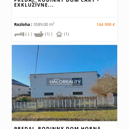
PREDAJ, RODINNÝ DOM ČÁRY -
EXKLUZÍVNE...
2
Rozloha :
3589.00 m
144 990 €
(-) |
(1) |
(1)
PREDAJ, RODINNÝ DOM HORNÁ