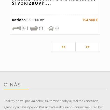
ŠTVORIZBOVÝ,...
2
Rozloha :
462.00 m
154 900 €
(4) |
(1) |
(-)
<<
>>
O NÁS
Realitný portál pre každého, súkromné osoby aj realitné kancelárie,
agentúry a developerov. Pokiaľ máte web s nehnuteľnostami, stačí keď