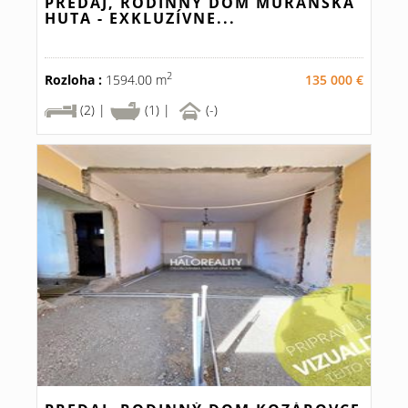
PREDAJ, RODINNÝ DOM MURÁNSKA
HUTA - EXKLUZÍVNE...
2
Rozloha :
1594.00 m
135 000 €
(2) |
(1) |
(-)