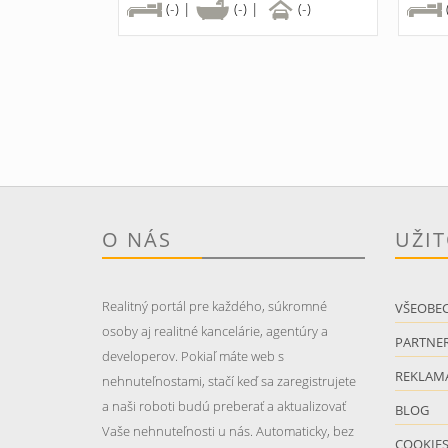
(-) |
(-) |
(-)
O NÁS
UŽI
Realitný portál pre každého, súkromné
VŠEOBE
osoby aj realitné kancelárie, agentúry a
PARTNER
developerov. Pokiaľ máte web s
REKLAM
nehnuteľnostami, stačí keď sa zaregistrujete
a naši roboti budú preberať a aktualizovať
BLOG
Vaše nehnuteľnosti u nás. Automaticky, bez
COOKIE