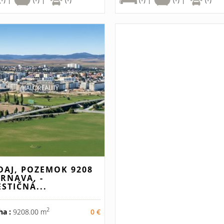
DAJ, POZEMOK 9208
TRNAVA, -
ESTIČNÁ...
2
ha :
9208.00 m
0 €