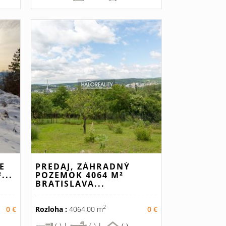
E
PREDAJ, ZÁHRADNÝ
...
POZEMOK 4064 M²
BRATISLAVA...
2
0 €
Rozloha :
4064.00 m
0 €
(-) |
(-) |
(-)