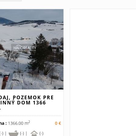
DAJ, POZEMOK PRE
INNÝ DOM 1366
.
2
ha :
1366.00 m
0 €
(-) |
(-) |
(-)