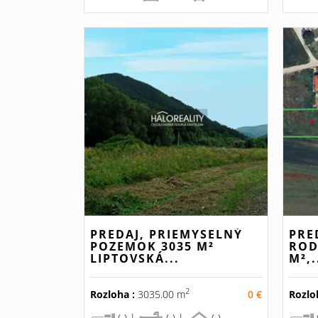
PREDAJ, PRIEMYSELNÝ
PRE
POZEMOK 3035 M²
ROD
LIPTOVSKÁ...
M²,.
2
Rozloha :
3035.00 m
0 €
Rozlo
(-) |
(-) |
(-)