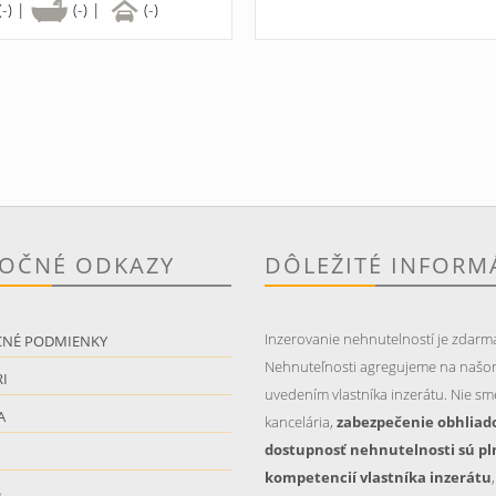
(-) |
(-) |
(-)
TOČNÉ ODKAZY
DÔLEŽITÉ INFORM
Inzerovanie nehnutelností je zdarm
CNÉ PODMIENKY
Nehnuteľnosti agregujeme na našo
I
uvedením vlastníka inzerátu. Nie sme
A
kancelária,
zabezpečenie obhliad
dostupnosť nehnutelnosti sú pl
kompetencií vlastníka inzerátu
S