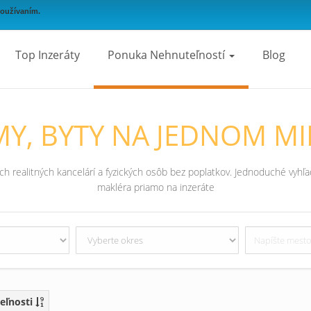
používaním.
Top Inzeráty
Ponuka Nehnuteľností
Blog
Y, BYTY NA JEDNOM MI
 realitných kancelárí a fyzických osôb bez poplatkov. Jednoduché vyhľad
makléra priamo na inzeráte
eľnosti