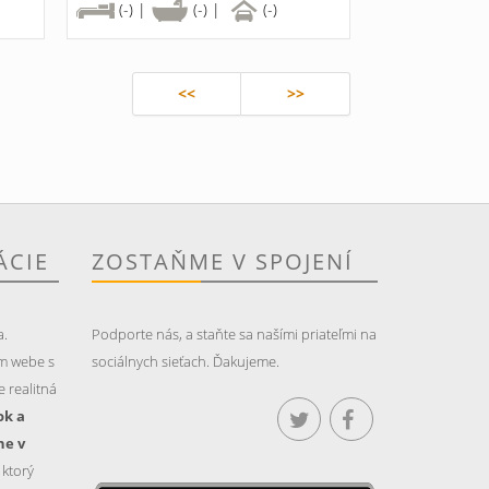
(-) |
(-) |
(-)
<<
>>
ÁCIE
ZOSTAŇME V SPOJENÍ
a.
Podporte nás, a staňte sa našími priateľmi na
m webe s
sociálnych sieťach. Ďakujeme.
 realitná
ok a
ne v
, ktorý