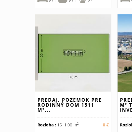
PREDAJ, POZEMOK PRE
PRE
RODINNÝ DOM 1511
M² 
M²...
INV
2
Rozloha :
1511.00 m
0 €
Rozlo