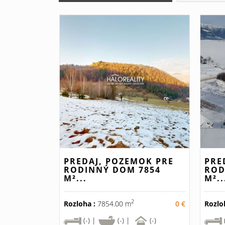
PREDAJ, POZEMOK PRE
PRE
RODINNÝ DOM 7854
ROD
M²...
M²..
2
Rozloha :
7854.00 m
0 €
Rozlo
(-) |
(-) |
(-)