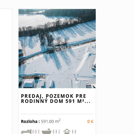
PREDAJ, POZEMOK PRE
RODINNÝ DOM 591 M²...
2
Rozloha :
591.00 m
0 €
(-) |
(-) |
(-)