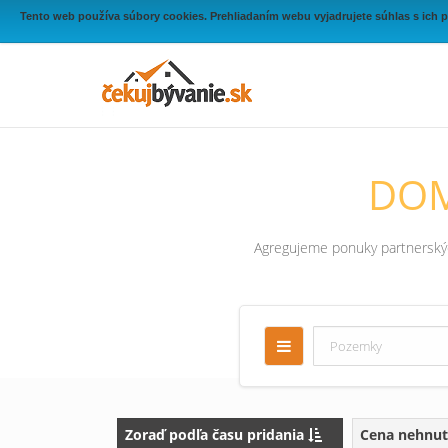
Tento web používa súbory cookies. Prehliadaním webu vyjadrujete súhlas s ich 
DOM
Agregujeme ponuky partnerských
Zoraď podľa času pridania
Cena nehnut