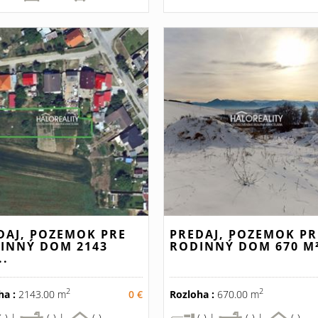
DAJ, POZEMOK PRE
PREDAJ, POZEMOK PR
INNÝ DOM 2143
RODINNÝ DOM 670 M²
..
2
2
ha :
2143.00 m
0 €
Rozloha :
670.00 m
(-) |
(-) |
(-)
(-) |
(-) |
(-)