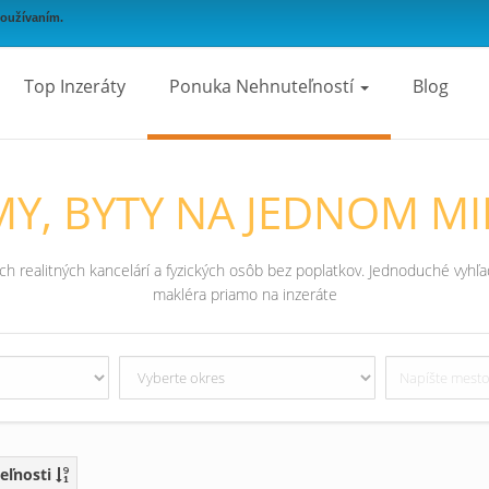
používaním.
Top Inzeráty
Ponuka Nehnuteľností
Blog
Y, BYTY NA JEDNOM MI
 realitných kancelárí a fyzických osôb bez poplatkov. Jednoduché vyhľad
makléra priamo na inzeráte
eľnosti