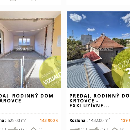
DAJ, RODINNÝ DOM
PREDAJ, RODINNÝ D
ÁROVCE
KRTOVCE -
EXKLUZÍVNE...
2
2
ha :
625.00 m
143 900 €
Rozloha :
1432.00 m
139 
(-) |
(1) |
(-)
(-) |
(1) |
(1)