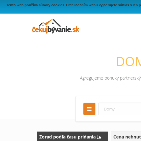
Tento web používa súbory cookies. Prehliadaním webu vyjadrujete súhlas s ich 
DOM
Agregujeme ponuky partnerských
Zoraď podľa času pridania
Cena nehnut