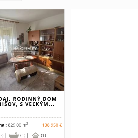
DAJ, RODINNÝ DOM
BIŠOV, S VEĽKÝM...
2
ha :
829.00 m
138 950 €
(-) |
(1) |
(1)