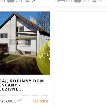
DAJ, RODINNÝ DOM
ENČANY -
LUZÍVNE...
2
ha :
600.00 m
155 000 €