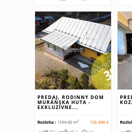
PREDAJ, RODINNÝ DOM
PRE
MURÁNSKA HUTA -
KOZ
EXKLUZÍVNE...
2
Rozloha :
1594.00 m
135 000 €
Rozlo
(2) |
(1) |
(-)