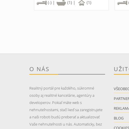
(-) |
(1) |
(1)
O NÁS
UŽI
Realitný portál pre každého, súkromné
VŠEOBE
osoby aj realitné kancelárie, agentúry a
PARTNER
developerov. Pokiaľ máte web s
REKLAM
nehnuteľnostami, stačí keď sa zaregistrujete
a naši roboti budú preberať a aktualizovať
BLOG
Vaše nehnuteľnosti u nás. Automaticky, bez
COOKIE