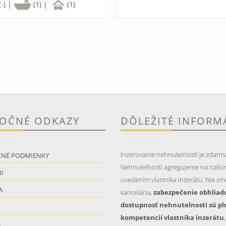
(-) |
(1) |
(1)
TOČNÉ ODKAZY
DÔLEŽITÉ INFORM
Inzerovanie nehnutelností je zdarm
CNÉ PODMIENKY
Nehnuteľnosti agregujeme na našo
I
uvedením vlastníka inzerátu. Nie sme
A
kancelária,
zabezpečenie obhliad
dostupnosť nehnutelnosti sú pl
kompetencií vlastníka inzerátu
S