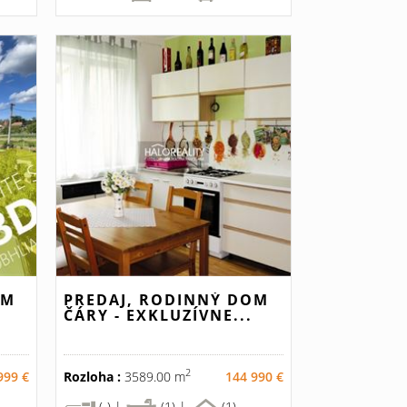
OM
PREDAJ, RODINNÝ DOM
ČÁRY - EXKLUZÍVNE...
2
999 €
Rozloha :
3589.00 m
144 990 €
(-) |
(1) |
(1)