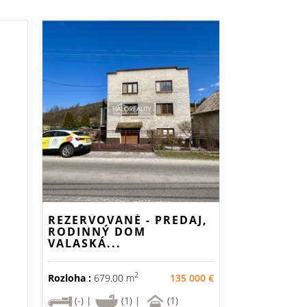
REZERVOVANÉ - PREDAJ,
RODINNÝ DOM
VALASKÁ...
2
Rozloha :
679.00 m
135 000 €
(-) |
(1) |
(1)