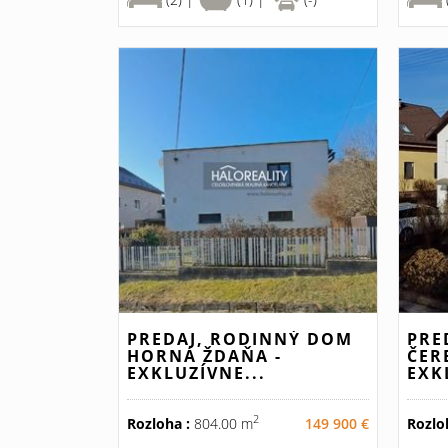
PREDAJ, RODINNÝ DOM
PRE
HORNÁ ŽDAŇA -
ČER
EXKLUZÍVNE...
EXK
2
Rozloha :
804.00 m
149 900 €
Rozlo