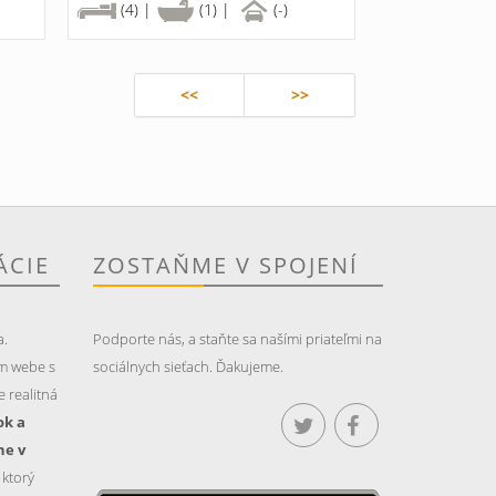
(4) |
(1) |
(-)
<<
>>
ÁCIE
ZOSTAŇME V SPOJENÍ
a.
Podporte nás, a staňte sa našími priateľmi na
m webe s
sociálnych sieťach. Ďakujeme.
 realitná
ok a
ne v
, ktorý