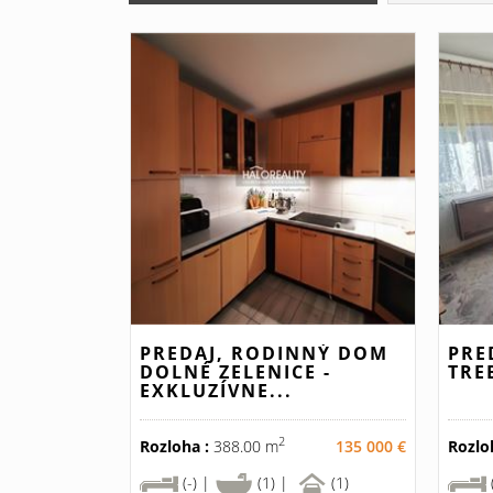
PREDAJ, RODINNÝ DOM
PRE
DOLNÉ ZELENICE -
TRE
EXKLUZÍVNE...
2
Rozloha :
388.00 m
135 000 €
Rozlo
(-) |
(1) |
(1)