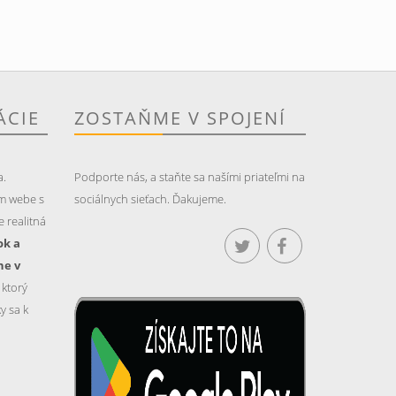
ÁCIE
ZOSTAŇME V SPOJENÍ
a.
Podporte nás, a staňte sa našími priateľmi na
m webe s
sociálnych sieťach. Ďakujeme.
 realitná
ok a
ne v
, ktorý
y sa k