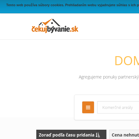
Tento web používa súbory cookies. Prehliadaním webu vyjadrujete súhlas s ich 
DOM
Agregujeme ponuky partnerských
Zoraď podľa času pridania
Cena nehnut