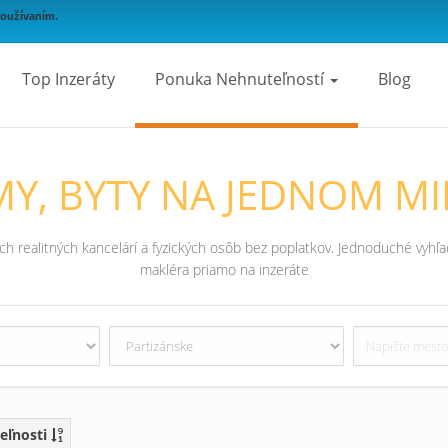
používaním.
Top Inzeráty
Ponuka Nehnuteľností
Blog
Y, BYTY NA JEDNOM MI
 realitných kancelárí a fyzických osôb bez poplatkov. Jednoduché vyhľad
makléra priamo na inzeráte
eľnosti