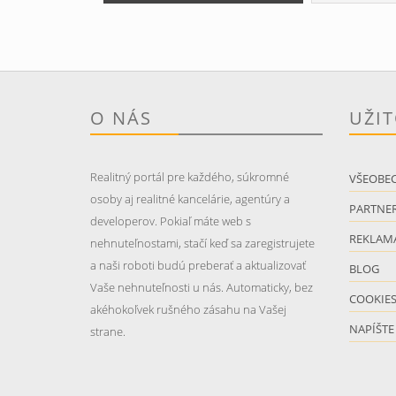
O NÁS
UŽI
Realitný portál pre každého, súkromné
VŠEOBE
osoby aj realitné kancelárie, agentúry a
PARTNER
developerov. Pokiaľ máte web s
REKLAM
nehnuteľnostami, stačí keď sa zaregistrujete
a naši roboti budú preberať a aktualizovať
BLOG
Vaše nehnuteľnosti u nás. Automaticky, bez
COOKIE
akéhokoľvek rušného zásahu na Vašej
NAPÍŠTE
strane.