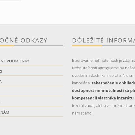
TOČNÉ ODKAZY
DÔLEŽITÉ INFORM
Inzerovanie nehnutelností je zdarm
CNÉ PODMIENKY
Nehnuteľnosti agregujeme na našo
I
uvedením vlastníka inzerátu. Nie sme
A
kancelária,
zabezpečenie obhliad
dostupnosť nehnutelnosti sú pl
kompetencií vlastníka inzerátu
S
inzerát zadal, alebo z ktorého stránk
 NÁM
nám stiahol.