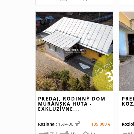
PREDAJ, RODINNÝ DOM
PRE
MURÁNSKA HUTA -
KOZ
EXKLUZÍVNE...
2
Rozloha :
1594.00 m
135 000 €
Rozlo
(2) |
(1) |
(-)