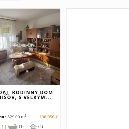
DAJ, RODINNÝ DOM
BIŠOV, S VEĽKÝM...
2
ha :
829.00 m
138 950 €
(-) |
(1) |
(1)