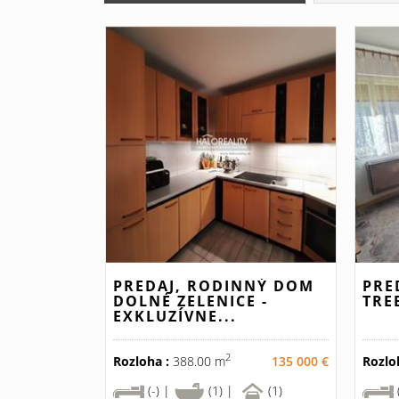
PREDAJ, RODINNÝ DOM
PRE
DOLNÉ ZELENICE -
TRE
EXKLUZÍVNE...
2
Rozloha :
388.00 m
135 000 €
Rozlo
(-) |
(1) |
(1)