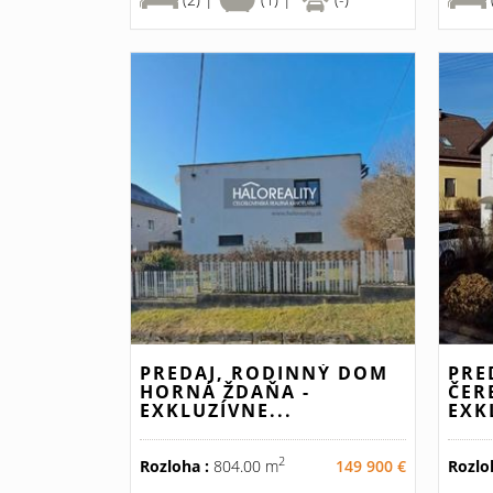
PREDAJ, RODINNÝ DOM
PRE
HORNÁ ŽDAŇA -
ČER
EXKLUZÍVNE...
EXK
2
Rozloha :
804.00 m
149 900 €
Rozlo