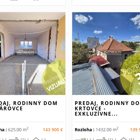
DAJ, RODINNÝ DOM
PREDAJ, RODINNÝ D
ÁROVCE
KRTOVCE -
EXKLUZÍVNE...
2
2
ha :
625.00 m
143 900 €
Rozloha :
1432.00 m
139 
(-) |
(1) |
(-)
(-) |
(1) |
(1)