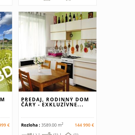
OM
PREDAJ, RODINNÝ DOM
ČÁRY - EXKLUZÍVNE...
2
999 €
Rozloha :
3589.00 m
144 990 €
(-) |
(1) |
(1)