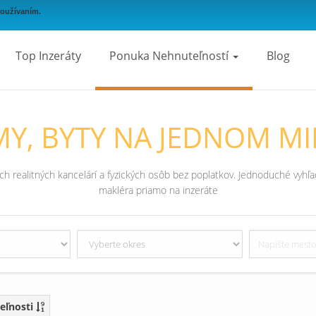
používaním.
Top Inzeráty
Ponuka Nehnuteľností
Blog
Y, BYTY NA JEDNOM MI
 realitných kancelárí a fyzických osôb bez poplatkov. Jednoduché vyhľad
makléra priamo na inzeráte
eľnosti