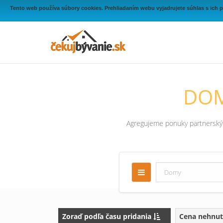
Tento web používa súbory cookies. Prehliadaním webu vyjadrujete súhlas s ich 
DOM
Agregujeme ponuky partnerských
Zoraď podľa času pridania
Cena nehnut