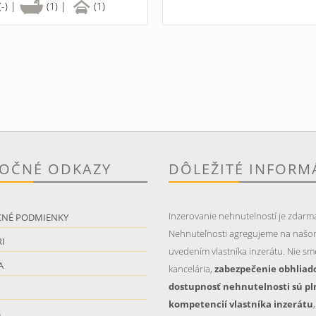
(-) |
(1) |
(1)
TOČNÉ ODKAZY
DÔLEŽITÉ INFORM
Inzerovanie nehnutelností je zdarm
CNÉ PODMIENKY
Nehnuteľnosti agregujeme na našo
I
uvedením vlastníka inzerátu. Nie sme
A
kancelária,
zabezpečenie obhliad
dostupnosť nehnutelnosti sú pl
kompetencií vlastníka inzerátu
S