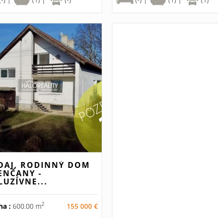
DAJ, RODINNÝ DOM
ENČANY -
LUZÍVNE...
2
ha :
600.00 m
155 000 €