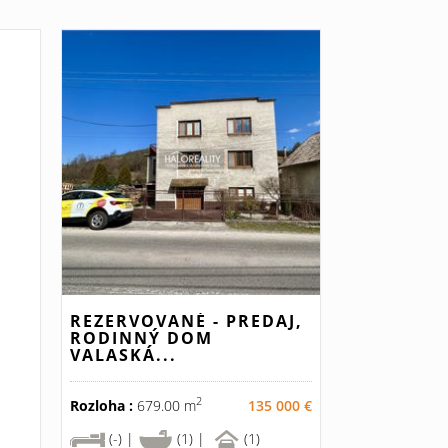
REZERVOVANÉ - PREDAJ,
RODINNÝ DOM
VALASKÁ...
2
Rozloha :
679.00 m
135 000 €
(-) |
(1) |
(1)