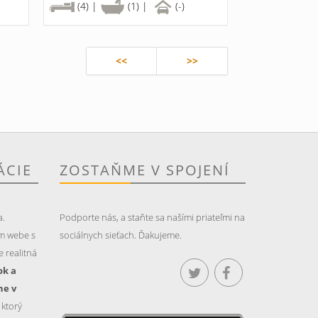
(4) |
(1) |
(-)
<<
>>
ÁCIE
ZOSTAŇME V SPOJENÍ
a.
Podporte nás, a staňte sa našími priateľmi na
m webe s
sociálnych sieťach. Ďakujeme.
 realitná
ok a
ne v
, ktorý