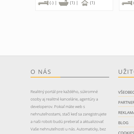
(-) |
(1) |
(1)
O NÁS
UŽI
Realitný portál pre každého, súkromné
VŠEOBE
osoby aj realitné kancelárie, agentúry a
PARTNER
developerov. Pokiaľ máte web s
REKLAM
nehnuteľnostami, stačí keď sa zaregistrujete
a naši roboti budú preberať a aktualizovať
BLOG
Vaše nehnuteľnosti u nás. Automaticky, bez
COOKIE