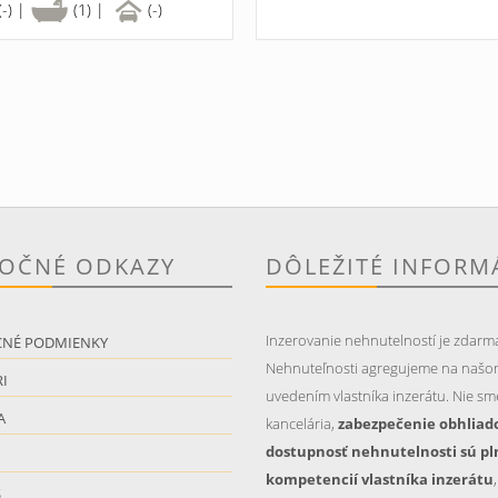
(-) |
(1) |
(-)
TOČNÉ ODKAZY
DÔLEŽITÉ INFORM
Inzerovanie nehnutelností je zdarm
CNÉ PODMIENKY
Nehnuteľnosti agregujeme na našo
I
uvedením vlastníka inzerátu. Nie sme
A
kancelária,
zabezpečenie obhliad
dostupnosť nehnutelnosti sú pl
kompetencií vlastníka inzerátu
S