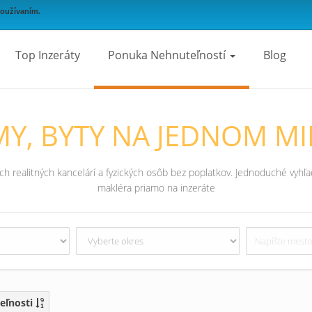
používaním.
Top Inzeráty
Ponuka Nehnuteľností
Blog
Y, BYTY NA JEDNOM MI
 realitných kancelárí a fyzických osôb bez poplatkov. Jednoduché vyhľad
makléra priamo na inzeráte
eľnosti