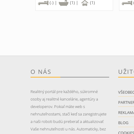
(-) |
(1) |
(1)
O NÁS
UŽI
Realitný portál pre každého, súkromné
VŠEOBE
osoby aj realitné kancelárie, agentúry a
PARTNER
developerov. Pokiaľ máte web s
REKLAM
nehnuteľnostami, stačí keď sa zaregistrujete
a naši roboti budú preberať a aktualizovať
BLOG
Vaše nehnuteľnosti u nás. Automaticky, bez
COOKIE