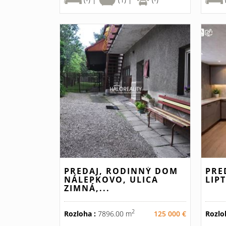
PREDAJ, RODINNÝ DOM
PRE
NÁLEPKOVO, ULICA
LIP
ZIMNÁ,...
2
Rozloha :
7896.00 m
125 000 €
Rozlo