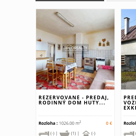
REZERVOVANÉ - PREDAJ,
PRE
RODINNÝ DOM HUTY...
VOZ
EXK
2
Rozloha :
1026.00 m
0 €
Rozlo
(-) |
(1) |
(-)