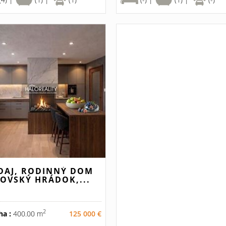
DAJ, RODINNÝ DOM
TOVSKÝ HRÁDOK,...
2
ha :
400.00 m
125 000 €