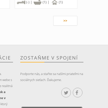
(-) |
(1) |
(1)
>>
ÁCIE
ZOSTAŇME V SPOJENÍ
a.
Podporte nás, a staňte sa našími priateľmi na
m webe s
sociálnych sieťach. Ďakujeme.
 realitná
ok a
ne v
, ktorý