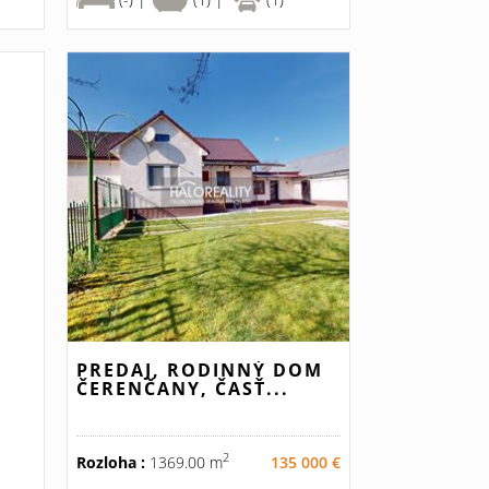
PREDAJ, RODINNÝ DOM
ČERENČANY, ČASŤ...
2
Rozloha :
1369.00 m
135 000 €