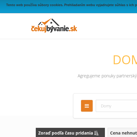
Tento web používa súbory cookies. Prehliadaním webu vyjadrujete súhlas s ich 
DOM
Agregujeme ponuky partnerských
Zoraď podľa času pridania
Cena nehnut