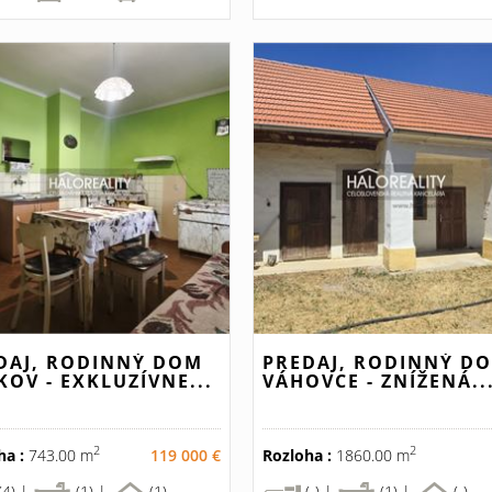
DAJ, RODINNÝ DOM
PREDAJ, RODINNÝ D
KOV - EXKLUZÍVNE...
VÁHOVCE - ZNÍŽENÁ..
2
2
ha :
743.00 m
119 000 €
Rozloha :
1860.00 m
(4) |
(1) |
(1)
(-) |
(1) |
(-)