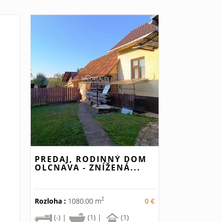
PREDAJ, RODINNÝ DOM
OLCNAVA - ZNÍŽENÁ...
2
Rozloha :
1080.00 m
0 €
(-) |
(1) |
(1)