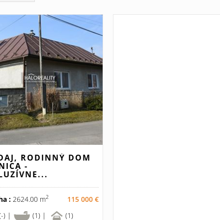
DAJ, RODINNÝ DOM
NICA -
LUZÍVNE...
2
ha :
2624.00 m
115 000 €
(-) |
(1) |
(1)