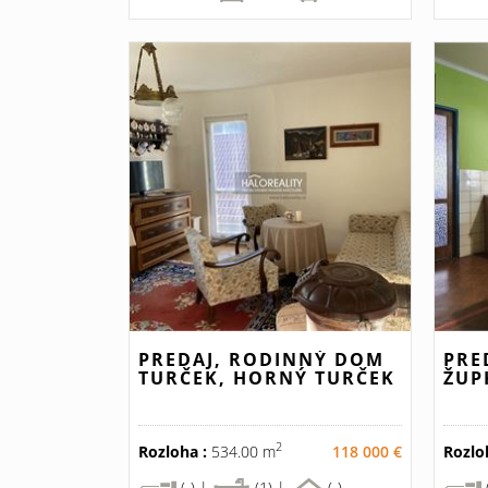
PREDAJ, RODINNÝ DOM
PRE
TURČEK, HORNÝ TURČEK
ŽUP
2
Rozloha :
534.00 m
118 000 €
Rozlo
(-) |
(1) |
(-)