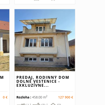
OM
PREDAJ, RODINNÝ DOM
.
DOLNÉ VESTENICE -
EXKLUZÍVNE...
2
0 €
Rozloha :
458.00 m
127 900 €
(-) |
(1) |
(1)