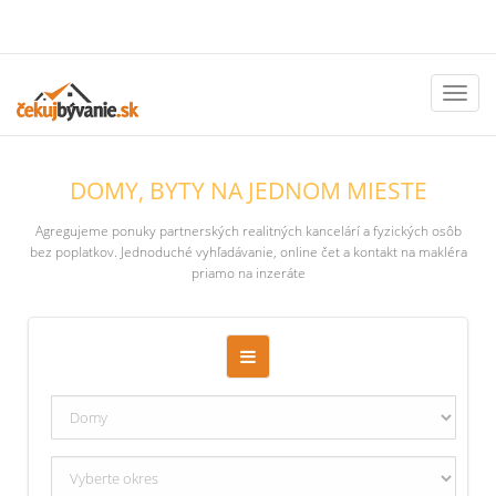
Toggl
naviga
DOMY, BYTY NA JEDNOM MIESTE
Agregujeme ponuky partnerských realitných kancelárí a fyzických osôb
bez poplatkov. Jednoduché vyhľadávanie, online čet a kontakt na makléra
priamo na inzeráte