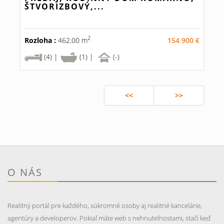
ŠTVORIZBOVÝ,...
2
Rozloha :
462.00 m
154 900 €
(4) |
(1) |
(-)
<<
>>
O NÁS
Realitný portál pre každého, súkromné osoby aj realitné kancelárie,
agentúry a developerov. Pokiaľ máte web s nehnuteľnostami, stačí keď