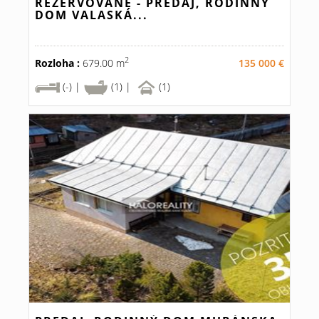
REZERVOVANÉ - PREDAJ, RODINNÝ
DOM VALASKÁ...
2
Rozloha :
679.00 m
135 000 €
(-) |
(1) |
(1)