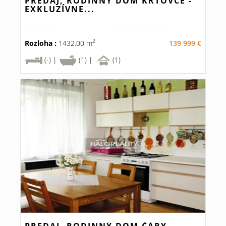
PREDAJ, RODINNÝ DOM KRTOVCE -
EXKLUZÍVNE...
2
Rozloha :
1432.00 m
139 999 €
(-) |
(1) |
(1)