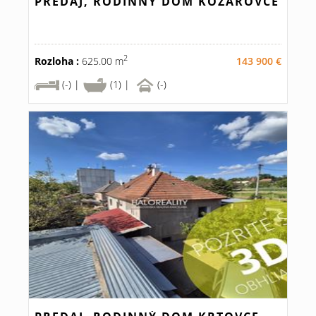
PREDAJ, RODINNÝ DOM KOZÁROVCE
2
Rozloha :
625.00 m
143 900 €
(-) |
(1) |
(-)