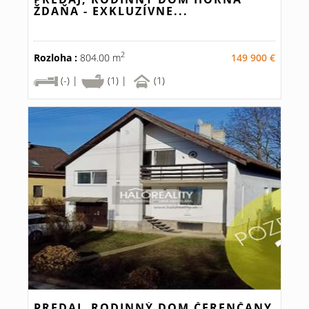
ŽDAŇA - EXKLUZÍVNE...
2
Rozloha :
804.00 m
149 900 €
(-) |
(1) |
(1)
PREDAJ, RODINNÝ DOM ČERENČANY