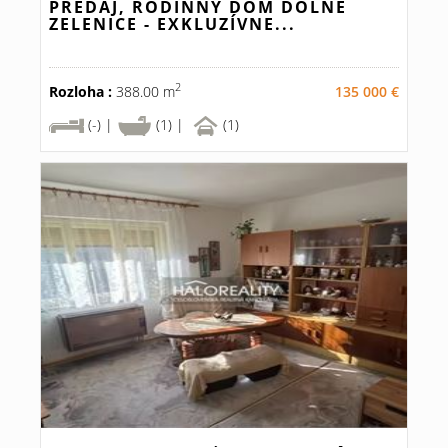
PREDAJ, RODINNÝ DOM DOLNÉ
ZELENICE - EXKLUZÍVNE...
2
Rozloha :
388.00 m
135 000 €
(-) |
(1) |
(1)