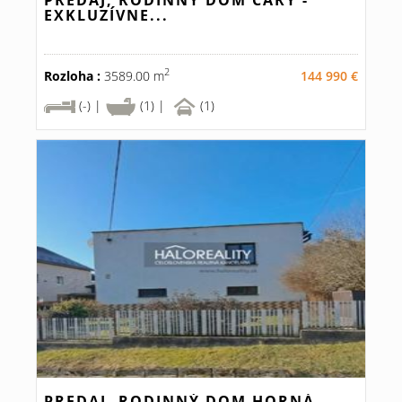
PREDAJ, RODINNÝ DOM ČÁRY -
EXKLUZÍVNE...
2
Rozloha :
3589.00 m
144 990 €
(-) |
(1) |
(1)
PREDAJ, RODINNÝ DOM HORNÁ