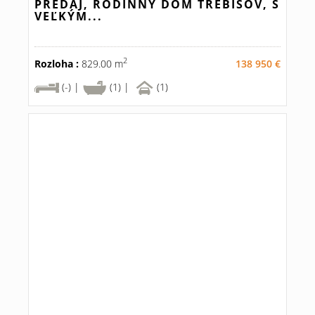
PREDAJ, RODINNÝ DOM TREBIŠOV, S
VEĽKÝM...
2
Rozloha :
829.00 m
138 950 €
(-) |
(1) |
(1)