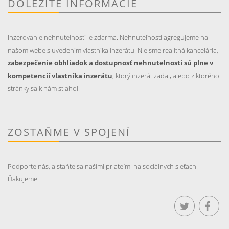
DÔLEŽITÉ INFORMÁCIE
Inzerovanie nehnutelností je zdarma. Nehnuteľnosti agregujeme na
našom webe s uvedením vlastníka inzerátu. Nie sme realitná kancelária,
zabezpečenie obhliadok a dostupnosť nehnutelnosti sú plne v
kompetencií vlastníka inzerátu
, ktorý inzerát zadal, alebo z ktorého
stránky sa k nám stiahol.
ZOSTAŇME V SPOJENÍ
Podporte nás, a staňte sa našími priateľmi na sociálnych sieťach.
Ďakujeme.