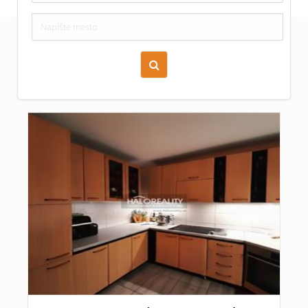
Zoraď podľa času pridania
Cena nehnuteľnosti