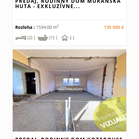
PREDAJ, RODINNÝ DOM MURÁNSKA
HUTA - EXKLUZÍVNE...
2
Rozloha :
1594.00 m
135 000 €
(2) |
(1) |
(-)