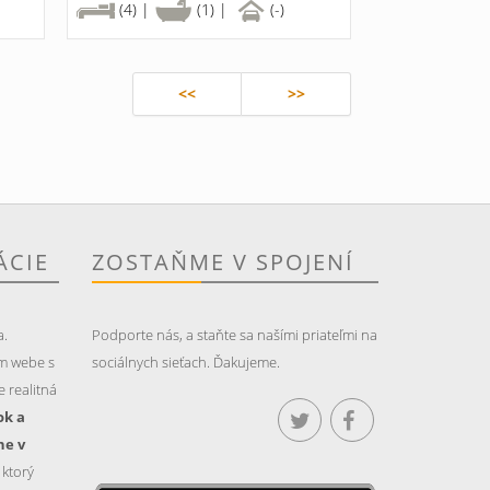
(4) |
(1) |
(-)
<<
>>
ÁCIE
ZOSTAŇME V SPOJENÍ
a.
Podporte nás, a staňte sa našími priateľmi na
m webe s
sociálnych sieťach. Ďakujeme.
 realitná
ok a
ne v
, ktorý