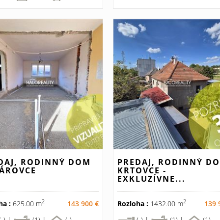
DAJ, RODINNÝ DOM
PREDAJ, RODINNÝ D
ÁROVCE
KRTOVCE -
EXKLUZÍVNE...
2
2
ha :
625.00 m
143 900 €
Rozloha :
1432.00 m
139 
(-) |
(1) |
(-)
(-) |
(1) |
(1)