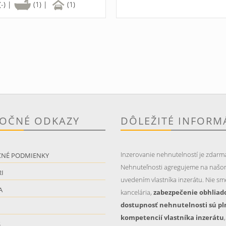
(-) |
(1) |
(1)
TOČNÉ ODKAZY
DÔLEŽITÉ INFORM
Inzerovanie nehnutelností je zdarm
CNÉ PODMIENKY
Nehnuteľnosti agregujeme na našo
I
uvedením vlastníka inzerátu. Nie sme
A
kancelária,
zabezpečenie obhliad
dostupnosť nehnutelnosti sú pl
kompetencií vlastníka inzerátu
S