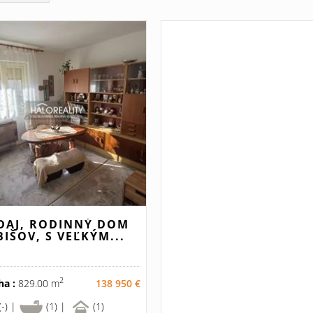
DAJ, RODINNÝ DOM
BIŠOV, S VEĽKÝM...
2
ha :
829.00 m
138 950 €
(-) |
(1) |
(1)