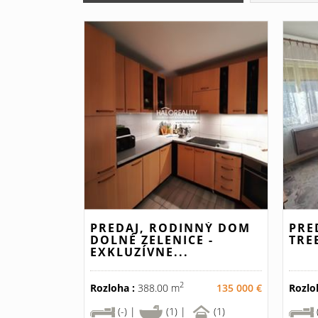
PREDAJ, RODINNÝ DOM
PRE
DOLNÉ ZELENICE -
TRE
EXKLUZÍVNE...
2
Rozloha :
388.00 m
135 000 €
Rozlo
(-) |
(1) |
(1)