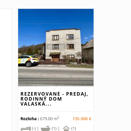
REZERVOVANÉ - PREDAJ,
RODINNÝ DOM
VALASKÁ...
2
Rozloha :
679.00 m
135 000 €
(-) |
(1) |
(1)