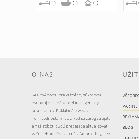
(-) |
(1) |
(1)
O NÁS
UŽI
Realitný portál pre každého, súkromné
VŠEOBE
osoby aj realitné kancelárie, agentúry a
PARTNER
developerov. Pokiaľ máte web s
REKLAM
nehnuteľnostami, stačí keď sa zaregistrujete
a naši roboti budú preberať a aktualizovať
BLOG
Vaše nehnuteľnosti u nás. Automaticky, bez
COOKIE