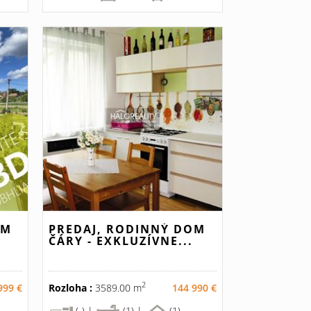
OM
PREDAJ, RODINNÝ DOM
ČÁRY - EXKLUZÍVNE...
2
999 €
Rozloha :
3589.00 m
144 990 €
(-) |
(1) |
(1)