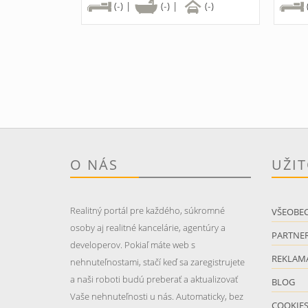
(-) |
(-) |
(-)
O NÁS
UŽI
Realitný portál pre každého, súkromné
VŠEOBE
osoby aj realitné kancelárie, agentúry a
PARTNER
developerov. Pokiaľ máte web s
REKLAM
nehnuteľnostami, stačí keď sa zaregistrujete
a naši roboti budú preberať a aktualizovať
BLOG
Vaše nehnuteľnosti u nás. Automaticky, bez
COOKIE