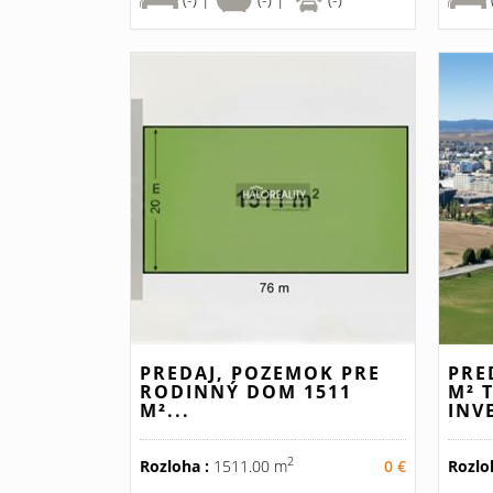
PREDAJ, POZEMOK PRE
PRE
RODINNÝ DOM 1511
M² 
M²...
INV
2
Rozloha :
1511.00 m
0 €
Rozlo