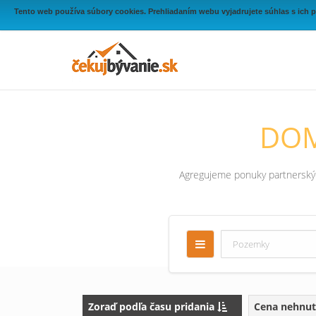
Tento web používa súbory cookies. Prehliadaním webu vyjadrujete súhlas s ich 
DOM
Agregujeme ponuky partnerských
Zoraď podľa času pridania
Cena nehnut