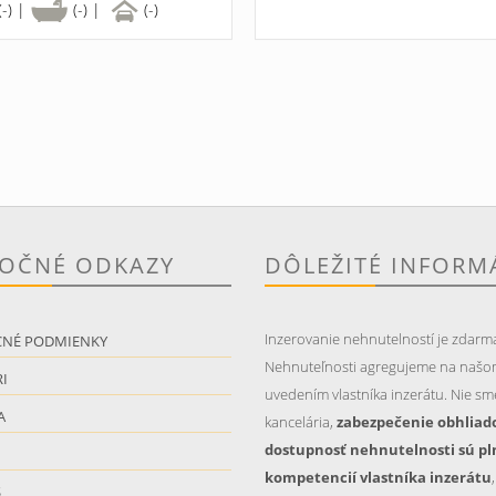
(-) |
(-) |
(-)
TOČNÉ ODKAZY
DÔLEŽITÉ INFORM
Inzerovanie nehnutelností je zdarm
CNÉ PODMIENKY
Nehnuteľnosti agregujeme na našo
I
uvedením vlastníka inzerátu. Nie sme
A
kancelária,
zabezpečenie obhliad
dostupnosť nehnutelnosti sú pl
kompetencií vlastníka inzerátu
S