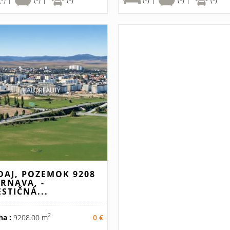
DAJ, POZEMOK 9208
TRNAVA, -
ESTIČNÁ...
2
ha :
9208.00 m
0 €