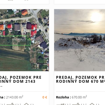
DAJ, POZEMOK PRE
PREDAJ, POZEMOK PR
INNÝ DOM 2143
RODINNÝ DOM 670 M²
..
2
2
ha :
2143.00 m
0 €
Rozloha :
670.00 m
(-) |
(-) |
(-)
(-) |
(-) |
(-)