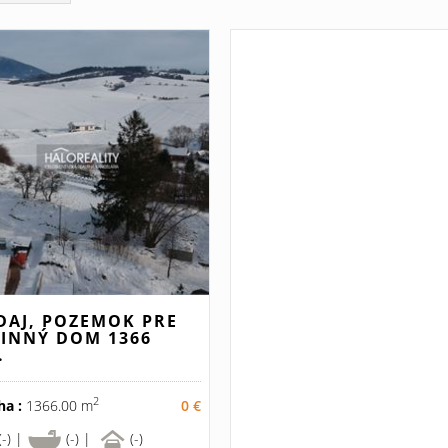
DAJ, POZEMOK PRE
INNÝ DOM 1366
.
2
ha :
1366.00 m
0 €
(-) |
(-) |
(-)