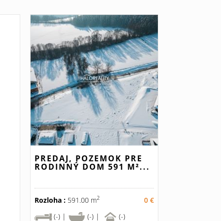
PREDAJ, POZEMOK PRE
RODINNÝ DOM 591 M²...
2
Rozloha :
591.00 m
0 €
(-) |
(-) |
(-)