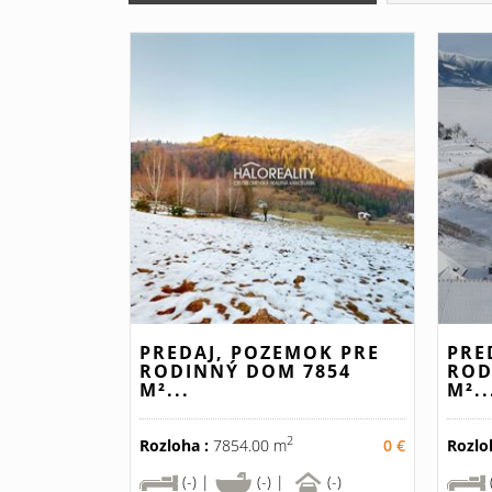
PREDAJ, POZEMOK PRE
PRE
RODINNÝ DOM 7854
ROD
M²...
M²..
2
Rozloha :
7854.00 m
0 €
Rozlo
(-) |
(-) |
(-)