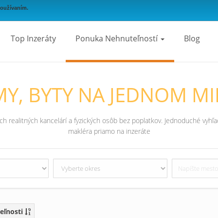
používaním.
Top Inzeráty
Ponuka Nehnuteľností
Blog
Y, BYTY NA JEDNOM MI
 realitných kancelárí a fyzických osôb bez poplatkov. Jednoduché vyhľad
makléra priamo na inzeráte
eľnosti