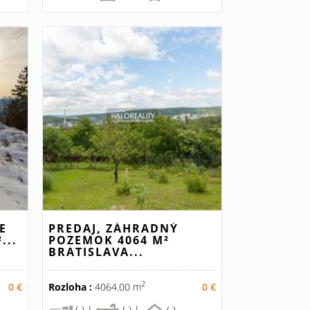
E
PREDAJ, ZÁHRADNÝ
...
POZEMOK 4064 M²
BRATISLAVA...
2
0 €
Rozloha :
4064.00 m
0 €
(-) |
(-) |
(-)