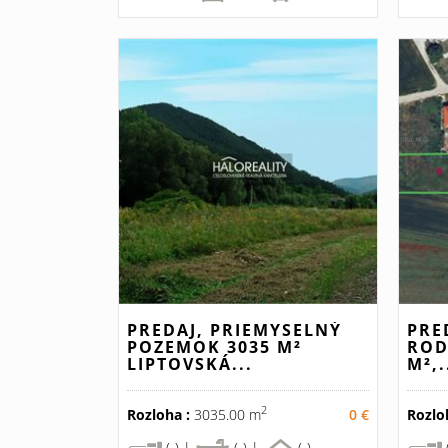
PREDAJ, PRIEMYSELNÝ
PRE
POZEMOK 3035 M²
ROD
LIPTOVSKÁ...
M²,.
2
Rozloha :
3035.00 m
0 €
Rozlo
(-) |
(-) |
(-)