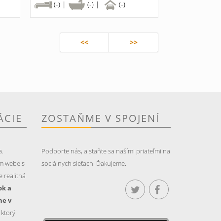
(-) |
(-) |
(-)
<<
>>
ÁCIE
ZOSTAŇME V SPOJENÍ
a.
Podporte nás, a staňte sa našími priateľmi na
m webe s
sociálnych sieťach. Ďakujeme.
 realitná
ok a
ne v
, ktorý